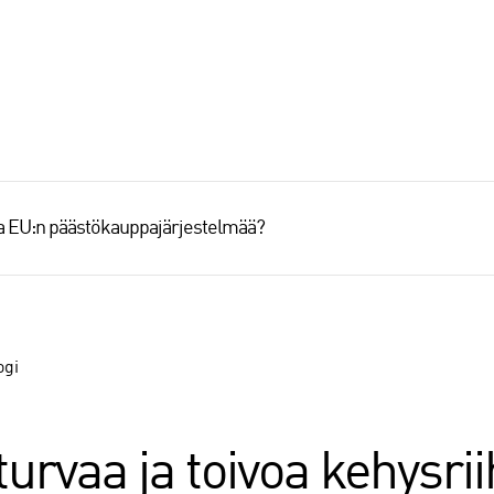
aa EU:n päästökauppajärjestelmää?
ogi
turvaa ja toivoa kehysri