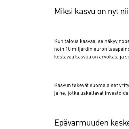
Miksi kasvu on nyt ni
Kun talous kasvaa, se näkyy nopea
noin 10 miljardin euron tasapain
kestävää kasvua on arvokas, ja si
Kasvun tekevät suomalaiset yrityk
ja ne, jotka uskaltavat investo
Epävarmuuden keskel