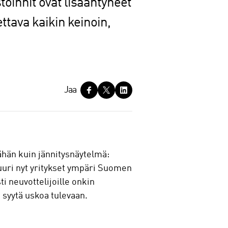
toinnit ovat lisääntyneet
ttava kaikin keinoin,
Jaa
ähän kuin jännitysnäytelmä:
 juuri nyt yritykset ympäri Suomen
i neuvottelijoille onkin
 syytä uskoa tulevaan.