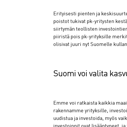
Erityisesti pienten ja keskisuurt
poistot tukivat pk-yritysten kest
siirtymän teollisten investointie
piiristä pois pk-yrityksille merk
olisivat juuri nyt Suomelle kulla
Suomi voi valita kasv
Emme voi ratkaista kaikkia maai
rakennamme yrityksille, investoi
uudistua ja investoida, myös vai
investoinnit ovat lisääntyneet,