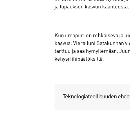
ja lupauksen kasvun käänteestä. T
Kun ilmapiiri on rohkaiseva ja lu
kasvua. Vierailuni Satakunnan vie
tarttuu ja saa hymyilemään. Juuri 
kehysriihipäätöksillä.
Teknologiateollisuuden ehdo