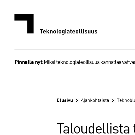
Siirry
sisältöön
Miksi teknologiateollisuus kannattaa vahv
Pinnalla nyt:
Etusivu
Ajankohtaista
Teknobl
Taloudellista 