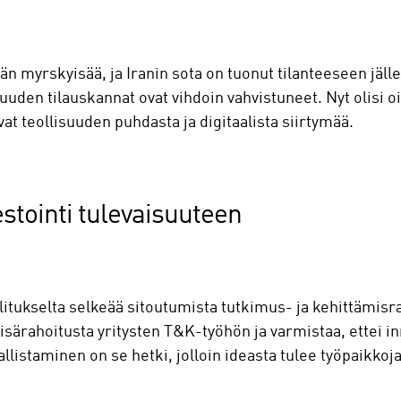
kään myrskyisää, ja Iranin sota on tuonut tilanteeseen jä
uden tilauskannat ovat vihdoin vahvistuneet. Nyt olisi oi
at teollisuuden puhdasta ja digitaalista siirtymää.
stointi tulevaisuuteen
litukselta selkeää sitoutumista tutkimus- ja kehittämisra
 lisärahoitusta yritysten T&K-työhön ja varmistaa, ettei 
llistaminen on se hetki, jolloin ideasta tulee työpaikkoja 