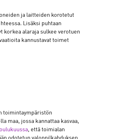
oneiden ja laitteiden korotetut
aihteessa. Lisäksi puhtaan
nyt korkea alaraja sulkee verotuen
ovaatioita kannustavat toimet
en toimintaympäristön
olla maa, jossa kannattaa kasvaa,
 joulukuussa
, että toimialan
kään odotetun valonpilkahduksen