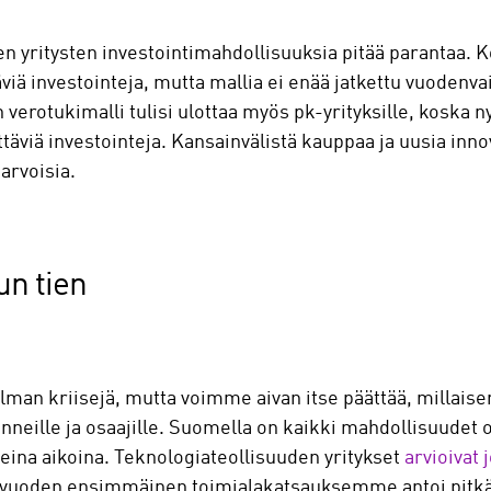
en yritysten investointimahdollisuuksia pitää parantaa. K
äviä investointeja, mutta mallia ei enää jatkettu vuodenv
n verotukimalli tulisi ulottaa myös pk-yrityksille, koska 
ittäviä investointeja. Kansainvälistä kauppaa ja uusia inn
narvoisia.
un tien
lman kriisejä, mutta voimme aivan itse päättää, millais
nneille ja osaajille. Suomella on kaikki mahdollisuudet 
keina aikoina. Teknologiateollisuuden yritykset
arvioivat
 ja vuoden ensimmäinen toimialakatsauksemme antoi pit