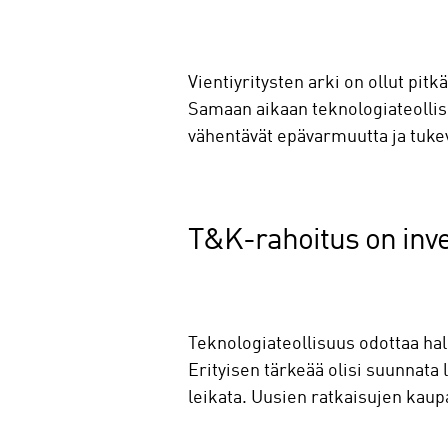
Vientiyritysten arki on ollut pit
Samaan aikaan teknologiateollisu
vähentävät epävarmuutta ja tukev
T&K-rahoitus on inve
Teknologiateollisuus odottaa hal
Erityisen tärkeää olisi suunnata
leikata. Uusien ratkaisujen kaupa