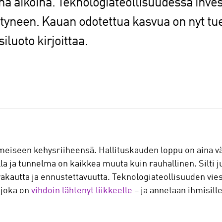
na aikoina. Teknologiateollisuudessa inves
tyneen. Kauan odotettua kasvua on nyt tue
iluoto kirjoittaa.
imeiseen kehysriiheensä. Hallituskauden loppu on aina v
 tulla ja tunnelma on kaikkea muuta kuin rauhallinen. Silti
kautta ja ennustettavuutta. Teknologiateollisuuden viest
 joka on
vihdoin lähtenyt liikkeelle
– ja annetaan ihmisille