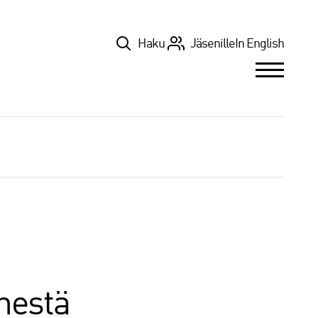
Top
Haku
Jäsenille
In English
ihestä