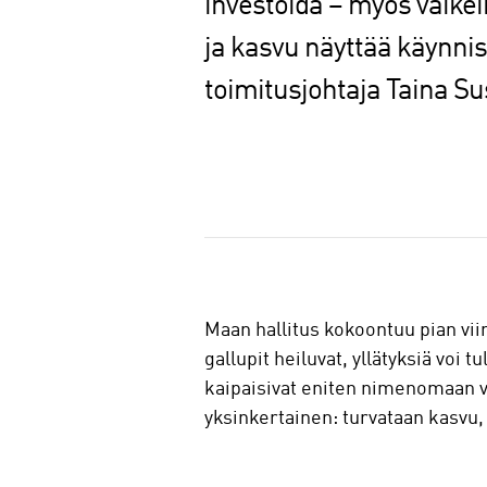
investoida – myös vaikei
ja kasvu näyttää käynnis
toimitusjohtaja Taina Sus
J
a
a
Maan hallitus kokoontuu pian vi
gallupit heiluvat, yllätyksiä voi
kaipaisivat eniten nimenomaan va
yksinkertainen: turvataan kasvu,