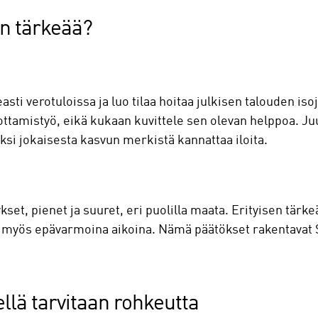
in tärkeää?
sti verotuloissa ja luo tilaa hoitaa julkisen talouden iso
ottamistyö, eikä kukaan kuvittele sen olevan helppoa. Juu
ksi jokaisesta kasvun merkistä kannattaa iloita.
set, pienet ja suuret, eri puolilla maata. Erityisen tärke
ida myös epävarmoina aikoina. Nämä päätökset rakentavat
lä tarvitaan rohkeutta