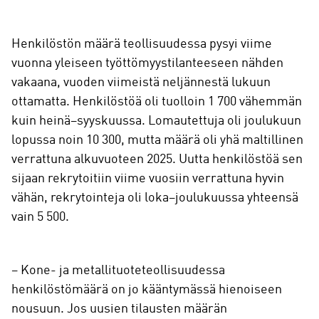
Henkilöstön määrä teollisuudessa pysyi viime
vuonna yleiseen työttömyystilanteeseen nähden
vakaana, vuoden viimeistä neljännestä lukuun
ottamatta. Henkilöstöä oli tuolloin 1 700 vähemmän
kuin heinä–syyskuussa. Lomautettuja oli joulukuun
lopussa noin 10 300, mutta määrä oli yhä maltillinen
verrattuna alkuvuoteen 2025. Uutta henkilöstöä sen
sijaan rekrytoitiin viime vuosiin verrattuna hyvin
vähän, rekrytointeja oli loka–joulukuussa yhteensä
vain 5 500.
– Kone- ja metallituoteteollisuudessa
henkilöstömäärä on jo kääntymässä hienoiseen
nousuun. Jos uusien tilausten määrän