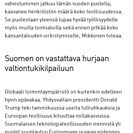
vahvistuminen jatkuu tämän vuoden puolella,
kasvanee henkilöstön määrä koko teollisuudessa.
Se puolestaan yleensä lupaa hyvää työllisyydelle
myös muilla toimialoilla sekä ennen pitkää koko
kansantalouden virkistymiselle, Mikkonen toteaa.
Suomen on vastattava hurjaan
valtiontukikilpailuun
Globaali toimintaympäristö on kuitenkin edelleen
hyvin epävakaa. Yhdysvaltain presidentti Donald
Trump teki tammikuussa useita tulliuhkauksia ja
Euroopan teollisuus kituuttaa nollakasvussa.
Suomalaisen teknologiateollisuuden viennistä yli
puolet suuntautuu Eurooppaan ja vajaa viidennes