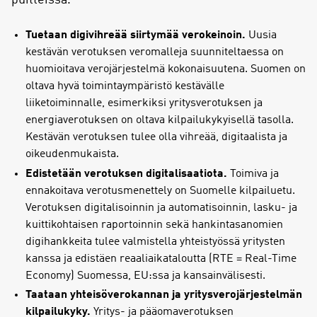
puitteissa.
Tuetaan digivihreää siirtymää verokeinoin.
Uusia
kestävän verotuksen veromalleja suunniteltaessa on
huomioitava verojärjestelmä kokonaisuutena. Suomen on
oltava hyvä toimintaympäristö kestävälle
liiketoiminnalle, esimerkiksi yritysverotuksen ja
energiaverotuksen on oltava kilpailukykyisellä tasolla.
Kestävän verotuksen tulee olla vihreää, digitaalista ja
oikeudenmukaista.
Edistetään verotuksen digitalisaatiota.
Toimiva ja
ennakoitava verotusmenettely on Suomelle kilpailuetu.
Verotuksen digitalisoinnin ja automatisoinnin, lasku- ja
kuittikohtaisen raportoinnin sekä hankintasanomien
digihankkeita tulee valmistella yhteistyössä yritysten
kanssa ja edistäen reaaliaikataloutta (RTE = Real-Time
Economy) Suomessa, EU:ssa ja kansainvälisesti.
Taataan yhteisöverokannan ja yritysverojärjestelmän
kilpailukyky.
Yritys- ja pääomaverotuksen