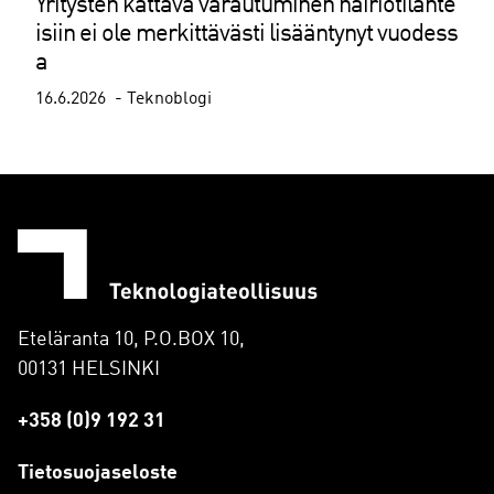
Yritysten kattava varautuminen häiriötilante
isiin ei ole merkittävästi lisääntynyt vuodess
a
16.6.2026
Teknoblogi
Eteläranta 10, P.O.BOX 10,
00131 HELSINKI
+358 (0)9 192 31
Tietosuojaseloste