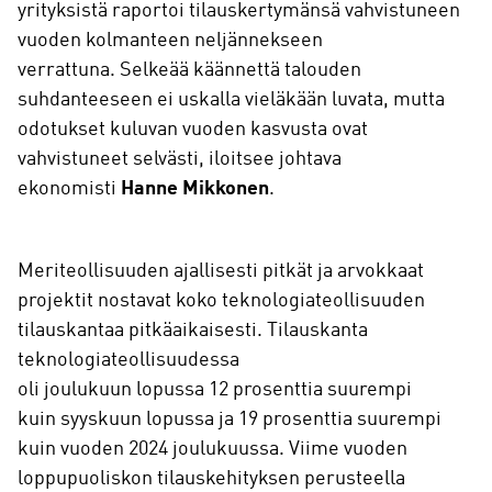
yrityksistä raportoi tilauskertymänsä vahvistuneen
vuoden kolmanteen neljännekseen
verrattuna. Selkeää käännettä talouden
suhdanteeseen ei uskalla vieläkään luvata, mutta
odotukset kuluvan vuoden kasvusta ovat
vahvistuneet selvästi, iloitsee johtava
ekonomisti
Hanne Mikkonen
.
Meriteollisuuden ajallisesti pitkät ja arvokkaat
projektit nostavat koko teknologiateollisuuden
tilauskantaa pitkäaikaisesti. Tilauskanta
teknologiateollisuudessa
oli joulukuun lopussa 12 prosenttia suurempi
kuin syyskuun lopussa ja 19 prosenttia suurempi
kuin vuoden 2024 joulukuussa. Viime vuoden
loppupuoliskon tilauskehityksen perusteella