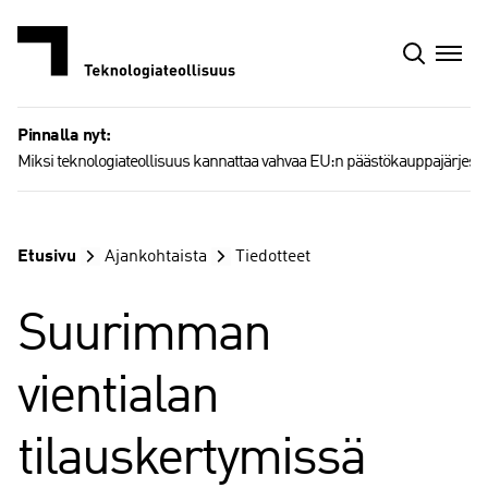
Siirry
sisältöön
Pinnalla nyt:
Miksi teknologiateollisuus kannattaa vahvaa EU:n päästökauppajärjest
Etusivu
Ajankohtaista
Tiedotteet
Suurimman
vientialan
tilauskertymissä