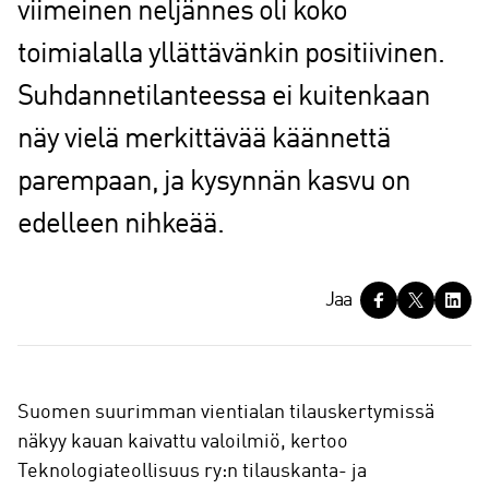
viimeinen neljännes oli koko
toimialalla yllättävänkin positiivinen.
Suhdannetilanteessa ei kuitenkaan
näy vielä merkittävää käännettä
parempaan, ja kysynnän kasvu on
edelleen nihkeää.
J
Jaa
a
a
Suomen suurimman vientialan tilauskertymissä
näkyy kauan kaivattu valoilmiö, kertoo
Teknologiateollisuus ry:n tilauskanta- ja