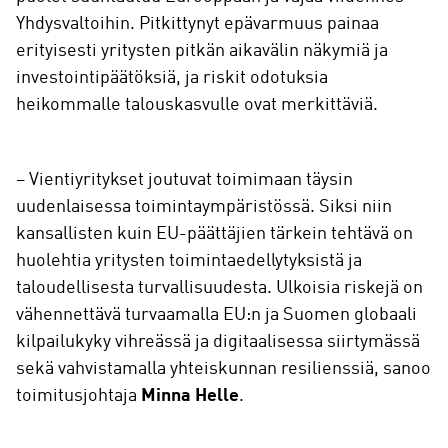
Yhdysvaltoihin. Pitkittynyt epävarmuus painaa
erityisesti yritysten pitkän aikavälin näkymiä ja
investointipäätöksiä, ja riskit odotuksia
heikommalle talouskasvulle ovat merkittäviä.
– Vientiyritykset joutuvat toimimaan täysin
uudenlaisessa toimintaympäristössä. Siksi niin
kansallisten kuin EU-päättäjien tärkein tehtävä on
huolehtia yritysten toimintaedellytyksistä ja
taloudellisesta turvallisuudesta. Ulkoisia riskejä on
vähennettävä turvaamalla EU:n ja Suomen globaali
kilpailukyky vihreässä ja digitaalisessa siirtymässä
sekä vahvistamalla yhteiskunnan resilienssiä, sanoo
toimitusjohtaja
Minna Helle
.