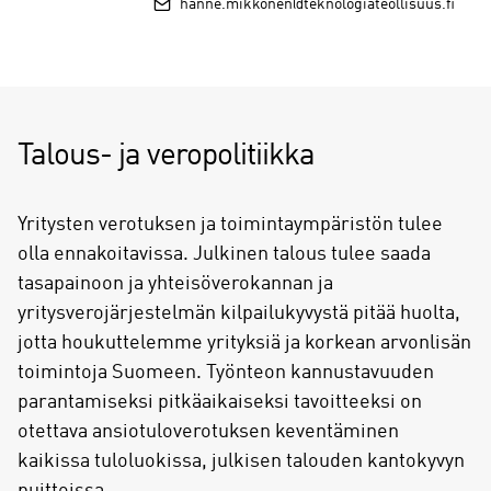
hanne.mikkonen@teknologiateollisuus.fi
Talous- ja veropolitiikka
Yritysten verotuksen ja toimintaympäristön tulee
olla ennakoitavissa. Julkinen talous tulee saada
tasapainoon ja yhteisöverokannan ja
yritysverojärjestelmän kilpailukyvystä pitää huolta,
jotta houkuttelemme yrityksiä ja korkean arvonlisän
toimintoja Suomeen. Työnteon kannustavuuden
parantamiseksi pitkäaikaiseksi tavoitteeksi on
otettava ansiotuloverotuksen keventäminen
kaikissa tuloluokissa, julkisen talouden kantokyvyn