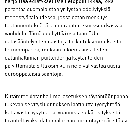
harjoittaa edistyksellistä tietopolitiikkaa, joka
parantaa suomalaisten yritysten edellytyksiä
menestyä taloudessa, jossa datan merkitys
tuotannontekijänä ja innovaatioresurssina kasvaa
vauhdilla. Tämä edellyttää osaltaan EU:n
datasääntelyn tehokasta ja tarkoituksenmukaista
toimeenpanoa, mukaan lukien kansallisten
datanhallinnan puitteiden ja käytänteiden
päivittämistä siltä osin kuin ne eivät vastaa uusia
eurooppalaisia sääntöjä.
Kiitämme datanhallinta-asetuksen täytäntöönpanoa
tukevan selvitysluonnoksen laatinutta työryhmää
kattavasta nykytilan arvioinnista sekä esityksistä
tavoiteltavaksi datanhallinnan toimintaympäristöksi.