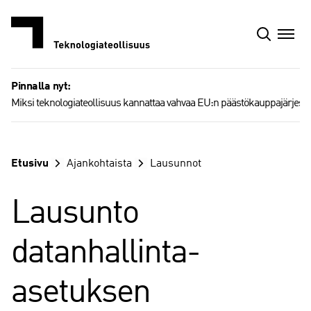
Siirry
sisältöön
Pinnalla nyt:
Miksi teknologiateollisuus kannattaa vahvaa EU:n päästökauppajärjest
Etusivu
Ajankohtaista
Lausunnot
Lausunto
datanhallinta-
asetuksen