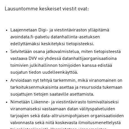
Lausuntomme keskeiset viestit ovat:
Laajennetaan Digi- ja viestintäviraston ylläpitämä
avoindata.fi-palvelu datanhallinta-asetuksen
edellyttämäksi keskitetyksi tietopisteeksi.
Selvitetään osana jatkovalmistelua, miten tietopisteestä
vastaava DVV voi yhdessä datanhaltijaorganisaatioina
toimivien julkihallinnon toimijoiden kanssa edistää
suojatun tiedon uudelleenkäyttöä.
Arvioidaan nyt tehtyä tarkemmin, mikä viranomainen on
tarkoituksenmukaisinta asettaa ja resursoida tukemaan
suojattujen tietojen saataville asettamista.
Nimetään Liikenne- ja viestintävirasto toimivaltaiseksi
viranomaiseksi vastaamaan datan välityspalveluiden
tarjoajien sekä data-altruismipohjaisen organisaatioiden
valvonnasta sekä niitä koskevasta ilmoitusmenettelystä