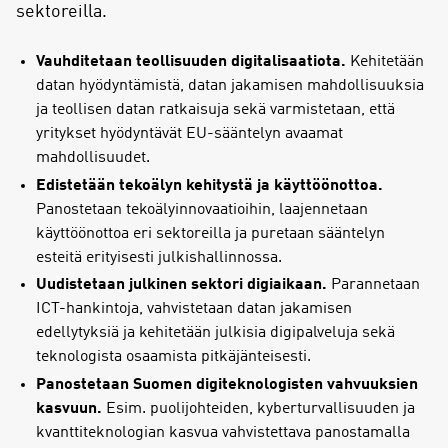
sektoreilla.
Vauhditetaan teollisuuden digitalisaatiota.
Kehitetään
datan hyödyntämistä, datan jakamisen mahdollisuuksia
ja teollisen datan ratkaisuja sekä varmistetaan, että
yritykset hyödyntävät EU-sääntelyn avaamat
mahdollisuudet.
Edistetään tekoälyn kehitystä ja käyttöönottoa.
Panostetaan tekoälyinnovaatioihin, laajennetaan
käyttöönottoa eri sektoreilla ja puretaan sääntelyn
esteitä erityisesti julkishallinnossa.
Uudistetaan julkinen sektori digiaikaan.
Parannetaan
ICT-hankintoja, vahvistetaan datan jakamisen
edellytyksiä ja kehitetään julkisia digipalveluja sekä
teknologista osaamista pitkäjänteisesti.
Panostetaan Suomen digiteknologisten vahvuuksien
kasvuun.
Esim. puolijohteiden, kyberturvallisuuden ja
kvanttiteknologian kasvua vahvistettava panostamalla