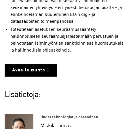
tai rekisteröinnistä. Varmistetaan viranomaisten
keskinäinen yhteistyö – erityisesti tietosuojan osalta – ja
elinkeinoelämän kuuleminen EU:n digi- ja
datasäädösten toimeenpanossa.
Toteutetaan asetuksen seuraamussääntely
hallinnolliseen seuraamusjärjestelmään perustuen ja
painotetaan laiminlyöntien sanktioinnissa huomautuksia
ja hallinnollisia ohjauskeinoja.
Avaa lausunto
Lisätietoja:
Uudet teknologiat ja osaaminen
Mikkilä Joonas