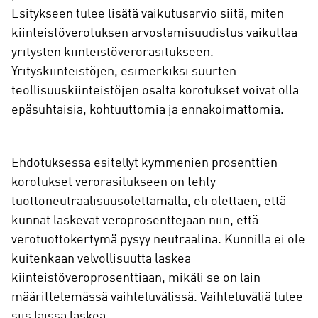
Esitykseen tulee lisätä vaikutusarvio siitä, miten
kiinteistöverotuksen arvostamisuudistus vaikuttaa
yritysten kiinteistöverorasitukseen.
Yrityskiinteistöjen, esimerkiksi suurten
teollisuuskiinteistöjen osalta korotukset voivat olla
epäsuhtaisia, kohtuuttomia ja ennakoimattomia.
Ehdotuksessa esitellyt kymmenien prosenttien
korotukset verorasitukseen on tehty
tuottoneutraalisuusolettamalla, eli olettaen, että
kunnat laskevat veroprosenttejaan niin, että
verotuottokertymä pysyy neutraalina. Kunnilla ei ole
kuitenkaan velvollisuutta laskea
kiinteistöveroprosenttiaan, mikäli se on lain
määrittelemässä vaihteluvälissä. Vaihteluväliä tulee
siis laissa laskea.