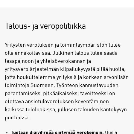
Talous- ja veropolitiikka
Yritysten verotuksen ja toimintaympäristön tulee
olla ennakoitavissa. Julkinen talous tulee saada
tasapainoon ja yhteisöverokannan ja
yritysverojärjestelmän kilpailukyvystä pitää huolta,
jotta houkuttelemme yrityksiä ja korkean arvonlisän
toimintoja Suomeen. Työnteon kannustavuuden
parantamiseksi pitkäaikaiseksi tavoitteeksi on
otettava ansiotuloverotuksen keventäminen
kaikissa tuloluokissa, julkisen talouden kantokyvyn
puitteissa.
Tuetaan digivihreää siirtymää verokeinoin.
Uusia