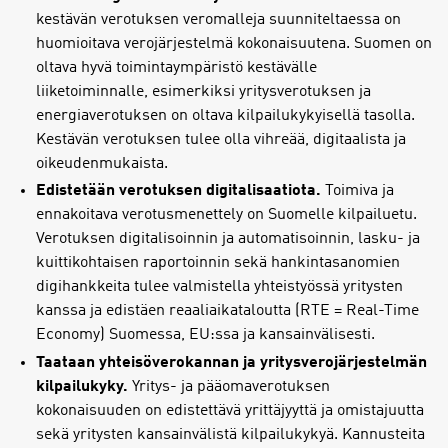
kestävän verotuksen veromalleja suunniteltaessa on
huomioitava verojärjestelmä kokonaisuutena. Suomen on
oltava hyvä toimintaympäristö kestävälle
liiketoiminnalle, esimerkiksi yritysverotuksen ja
energiaverotuksen on oltava kilpailukykyisellä tasolla.
Kestävän verotuksen tulee olla vihreää, digitaalista ja
oikeudenmukaista.
Edistetään verotuksen digitalisaatiota.
Toimiva ja
ennakoitava verotusmenettely on Suomelle kilpailuetu.
Verotuksen digitalisoinnin ja automatisoinnin, lasku- ja
kuittikohtaisen raportoinnin sekä hankintasanomien
digihankkeita tulee valmistella yhteistyössä yritysten
kanssa ja edistäen reaaliaikataloutta (RTE = Real-Time
Economy) Suomessa, EU:ssa ja kansainvälisesti.
Taataan yhteisöverokannan ja yritysverojärjestelmän
kilpailukyky.
Yritys- ja pääomaverotuksen
kokonaisuuden on edistettävä yrittäjyyttä ja omistajuutta
sekä yritysten kansainvälistä kilpailukykyä. Kannusteita