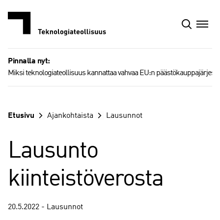
Siirry
sisältöön
Pinnalla nyt:
Miksi teknologiateollisuus kannattaa vahvaa EU:n päästökauppajärjest
Etusivu
Ajankohtaista
Lausunnot
Lausunto
kiinteistöverosta
20.5.2022 - Lausunnot