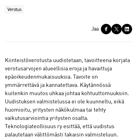
Verotus
J
Jaa
a
a
Kiinteistöverotusta uudistetaan, tavoitteena korjata
verotusarvojen alueellisia eroja ja havaittuja
epäoikeudenmukaisuuksia. Tavoite on
ymmärrettävä ja kannatettava. Käytännössä
kuitenkin muutos uhkaa johtaa kohtuuttomuuksiin.
Uudistuksen valmistelussa ei ole kuunneltu, eikä
huomioitu, yritysten näkökulmaa tai tehty
vaikutusarviointia yritysten osalta.
Teknologiateollisuus ry esittää, että uudistus
palautetaan välittömästi takaisin valmisteluun.