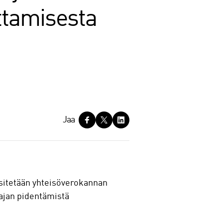
ottamisesta
Jaa
esitetään yhteisöverokannan
sajan pidentämistä