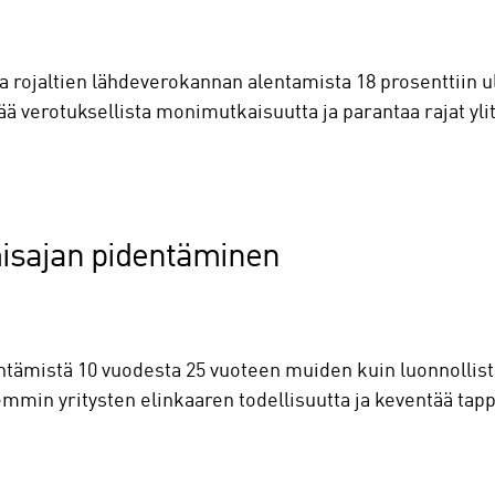
a rojaltien lähdeverokannan alentamista 18 prosenttiin ul
ä verotuksellista monimutkaisuutta ja parantaa rajat yli
isajan pidentäminen
tämistä 10 vuodesta 25 vuoteen muiden kuin luonnollist
emmin yritysten elinkaaren todellisuutta ja keventää tap