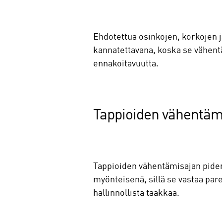
Ehdotettua osinkojen, korkojen j
kannatettavana, koska se vähentä
ennakoitavuutta.
Tappioiden vähentäm
Tappioiden vähentämisajan piden
myönteisenä, sillä se vastaa par
hallinnollista taakkaa.