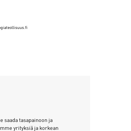
iateollisuus.fi
ee saada tasapainoon ja
lemme yrityksiä ja korkean