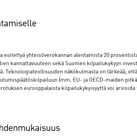
ntamiselle
a esitettyä yhteisöverokannan alentamista 20 prosentista
ntien kannattavuuteen sekä Suomen kilpailukykyyn inves
sä. Teknologiateollisuuden näkökulmasta on tärkeää, et
ittautumispäätöskilpailuun (mm. EU- ja OECD-maiden pitk
otuksen eurooppalaista kilpailukykyisyyttä voi arvioida
yhdenmukaisuus