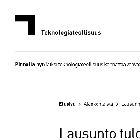
Siirry
sisältöön
Miksi teknologiateollisuus kannattaa vahv
Pinnalla nyt:
Etusivu
Ajankohtaista
Lausunn
Lausunto tul