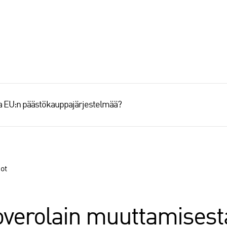
aa EU:n päästökauppajärjestelmää?
ot
overolain muuttamisesta