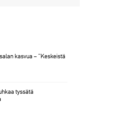
isalan kasvua – ”Keskeistä
uhkaa tyssätä
a