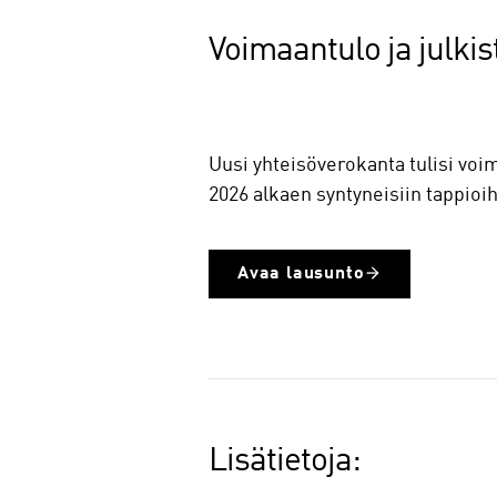
Voimaantulo ja julkis
Uusi yhteisöverokanta tulisi voi
2026 alkaen syntyneisiin tappioih
Avaa lausunto
Lisätietoja: