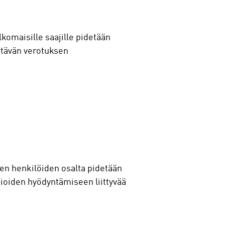
komaisille saajille pidetään
ttävän verotuksen
en henkilöiden osalta pidetään
pioiden hyödyntämiseen liittyvää