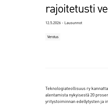
rajoitetusti v
12.5.2026 - Lausunnot
Verotus
J
a
a
Teknologiateollisuus ry kannatt
alentamista nykyisestä 20 prose
yritystoiminnan edellytysten ja 