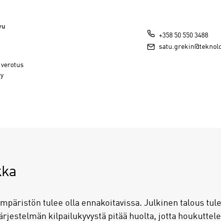
vu
+358 50 550 3488
satu.grekin@teknolog
a verotus
ry
kka
ympäristön tulee olla ennakoitavissa. Julkinen talous tul
ärjestelmän kilpailukyvystä pitää huolta, jotta houkutte