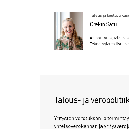
Talous ja kestävä kas
Grekin Satu
Asiantuntija, talous j
Teknologiateollisuus 
Talous- ja veropolitii
Yritysten verotuksen ja toiminta
yhteisöverokannan ja yritysveroj