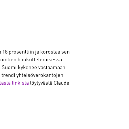
 18 prosenttiin ja korostaa sen
tointien houkuttelemisessa
tä Suomi kykenee vastaamaan
ä trendi yhteisöverokantojen
tästä linkistä
löytyvästä Claude