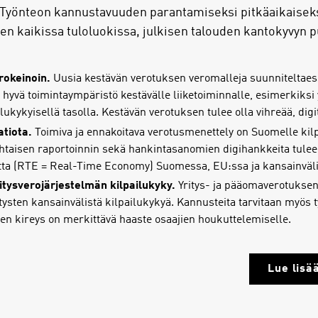
Työnteon kannustavuuden parantamiseksi pitkäaikaiseksi
 kaikissa tuloluokissa, julkisen talouden kantokyvyn pu
rokeinoin.
Uusia kestävän verotuksen veromalleja suunniteltaes
hyvä toimintaympäristö kestävälle liiketoiminnalle, esimerkiksi 
lukykyisellä tasolla. Kestävän verotuksen tulee olla vihreää, dig
atiota.
Toimiva ja ennakoitava verotusmenettely on Suomelle kilpa
ohtaisen raportoinnin sekä hankintasanomien digihankkeita tulee 
utta (RTE = Real-Time Economy) Suomessa, EU:ssa ja kansainväli
tysverojärjestelmän kilpailukyky.
Yritys- ja pääomaverotuksen
ritysten kansainvälistä kilpailukykyä. Kannusteita tarvitaan myös
en kireys on merkittävä haaste osaajien houkuttelemiselle.
Lue lisää