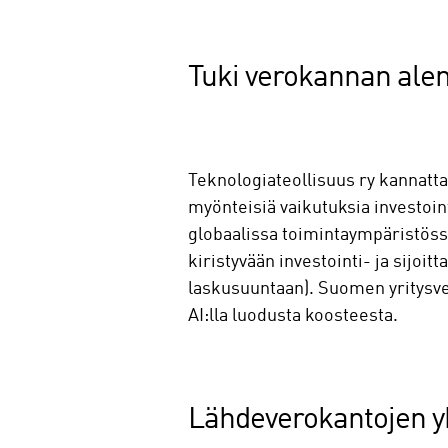
Tuki verokannan ale
Teknologiateollisuus ry kannatta
myönteisiä vaikutuksia investoi
globaalissa toimintaympäristös
kiristyvään investointi- ja sijo
laskusuuntaan). Suomen yritysver
AI:lla luodusta koosteesta.
Lähdeverokantojen 