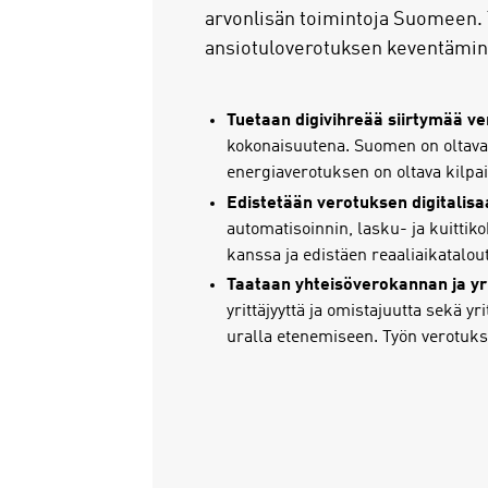
arvonlisän toimintoja Suomeen. 
ansiotuloverotuksen keventäminen
Tuetaan digivihreää siirtymää ve
kokonaisuutena. Suomen on oltava 
energiaverotuksen on oltava kilpai
Edistetään verotuksen digitalisa
automatisoinnin, lasku- ja kuittik
kanssa ja edistäen reaaliaikatalo
Taataan yhteisöverokannan ja yri
yrittäjyyttä ja omistajuutta sekä y
uralla etenemiseen. Työn verotuks