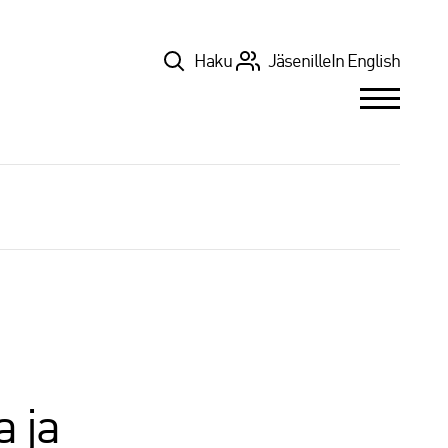
Top
Haku
Jäsenille
In English
 ja