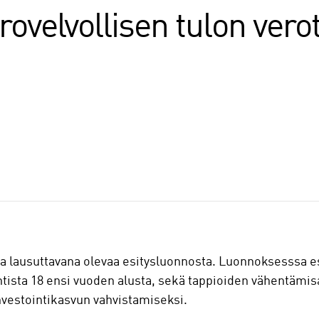
erovelvollisen tulon ver
aa lausuttavana olevaa esitysluonnosta. Luonnoksesssa 
ntista 18 ensi vuoden alusta, sekä tappioiden vähentämi
investointikasvun vahvistamiseksi.