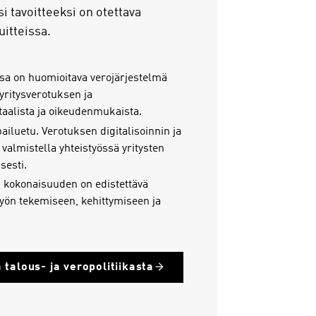
 tavoitteeksi on otettava
itteissa.
sa on huomioitava verojärjestelmä
yritysverotuksen ja
itaalista ja oikeudenmukaista.
iluetu. Verotuksen digitalisoinnin ja
valmistella yhteistyössä yritysten
sesti.
 kokonaisuuden on edistettävä
 työn tekemiseen, kehittymiseen ja
 talous- ja veropolitiikasta