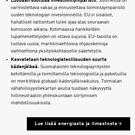
Luodaan suotuisa investointiympäristö.
Suomessa on
varmistettava vakaa ja ennustettava toimintaympäristö
uuden teknologian investoinneille. EU:n sisäiset,
haitalliset valtiontuet tulee ajaa alas seuraavan
komission aikana. Kotimaassa hankkeiden
lupamenettelyiden on oltava sujuvia. EU-tasolla on
luotava uusia, markkinaehtoisia ohjauskeinoja
vaihtoehtona yksityiskohtaiselle sääntelylle.
Kasvatetaan teknologiateollisuuden suurta
kädenjälkeä.
Suomalaisten teknologiayritysten
kehittämillä ja toimittamilla teknologioilla ja palveluilla
on merkittävä globaali kädenjälkivaikutus. Toimialan
vähähiilisyystiekartan avulla tuodaan näkyvyyttä
hiilineutraaliin yhteiskuntaan siirtymisen
mahdollisuuksista.
Lue lisää energiasta ja ilmastosta