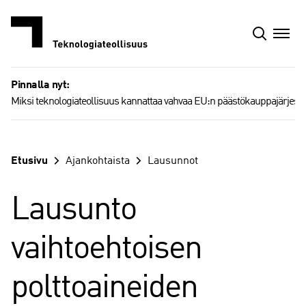
Siirry
sisältöön
Pinnalla nyt:
Miksi teknologiateollisuus kannattaa vahvaa EU:n päästökauppajärjest
Etusivu
Ajankohtaista
Lausunnot
Lausunto
vaihtoehtoisen
polttoaineiden