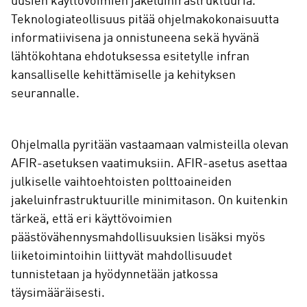
uusien käyttövoimien jakeluinfrastruktuuria.
Teknologiateollisuus pitää ohjelmakokonaisuutta
informatiivisena ja onnistuneena sekä hyvänä
lähtökohtana ehdotuksessa esitetylle infran
kansalliselle kehittämiselle ja kehityksen
seurannalle.
Ohjelmalla pyritään vastaamaan valmisteilla olevan
AFIR-asetuksen vaatimuksiin. AFIR-asetus asettaa
julkiselle vaihtoehtoisten polttoaineiden
jakeluinfrastruktuurille minimitason. On kuitenkin
tärkeä, että eri käyttövoimien
päästövähennysmahdollisuuksien lisäksi myös
liiketoimintoihin liittyvät mahdollisuudet
tunnistetaan ja hyödynnetään jatkossa
täysimääräisesti.