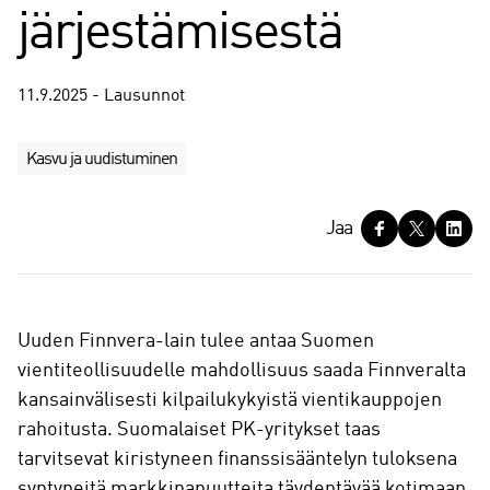
järjestämisestä
11.9.2025 - Lausunnot
Kasvu ja uudistuminen
J
Jaa
a
a
Uuden Finnvera-lain tulee antaa Suomen
vientiteollisuudelle mahdollisuus saada Finnveralta
kansainvälisesti kilpailukykyistä vientikauppojen
rahoitusta. Suomalaiset PK-yritykset taas
tarvitsevat kiristyneen finanssisääntelyn tuloksena
syntyneitä markkinapuutteita täydentävää kotimaan