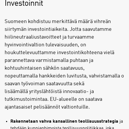
Investoinnit
Suomeen kohdistuu merkittävä määrä vihreän
siirtymän investointiaikeita. Jotta saavutamme
hiilineutraaliustavoitteet ja turvaamme
hyvinvointivaltion tulevaisuuden, on
houkuttelevuuttamme investointikohteena vielä
parannettava varmistamalla puhtaan ja
kohtuuhintaisen sähkön saatavuus,
nopeuttamalla hankkeiden luvitusta, vahvistamalla o
saavan työvoiman saatavuutta sekä
lisäämällä yrityslähtöistä innovaatio- ja
tutkimustoimintaa. EU-alueelle on saatava
ajantasaiset pelisäännöt valtiontuille.
Rakennetaan vahva kansallinen teollisuusstrategia
ja
tehdään kunnianhimoista teollisuuspolitiikkaa, joka