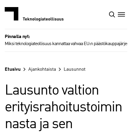
Siirry
sisältöön
Pinnalla nyt:
Miksi teknologiateollisuus kannattaa vahvaa EU:n päästökauppajärjest
Etusivu
Ajankohtaista
Lausunnot
Lausunto valtion
erityisrahoitustoimin
nasta ja sen