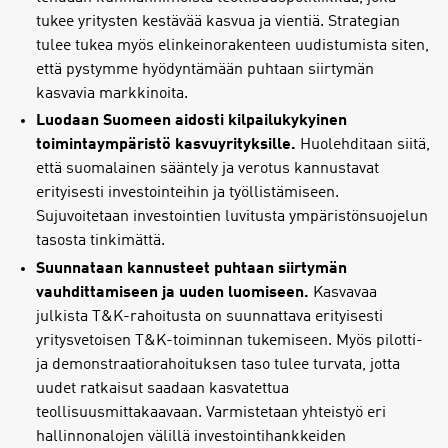
tukee yritysten kestävää kasvua ja vientiä. Strategian
tulee tukea myös elinkeinorakenteen uudistumista siten,
että pystymme hyödyntämään puhtaan siirtymän
kasvavia markkinoita.
Luodaan Suomeen aidosti kilpailukykyinen
toimintaympäristö kasvuyrityksille.
Huolehditaan siitä,
että suomalainen sääntely ja verotus kannustavat
erityisesti investointeihin ja työllistämiseen.
Sujuvoitetaan investointien luvitusta ympäristönsuojelun
tasosta tinkimättä.
Suunnataan kannusteet puhtaan siirtymän
vauhdittamiseen ja uuden luomiseen.
Kasvavaa
julkista T&K-rahoitusta on suunnattava erityisesti
yritysvetoisen T&K-toiminnan tukemiseen. Myös pilotti-
ja demonstraatiorahoituksen taso tulee turvata, jotta
uudet ratkaisut saadaan kasvatettua
teollisuusmittakaavaan. Varmistetaan yhteistyö eri
hallinnonalojen välillä investointihankkeiden