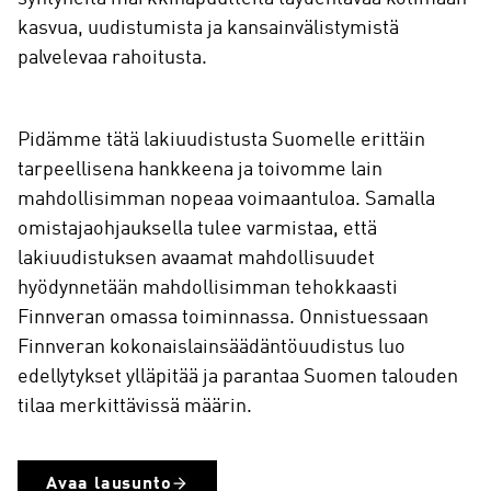
kasvua, uudistumista ja kansainvälistymistä
palvelevaa rahoitusta.
Pidämme tätä lakiuudistusta Suomelle erittäin
tarpeellisena hankkeena ja toivomme lain
mahdollisimman nopeaa voimaantuloa. Samalla
omistajaohjauksella tulee varmistaa, että
lakiuudistuksen avaamat mahdollisuudet
hyödynnetään mahdollisimman tehokkaasti
Finnveran omassa toiminnassa. Onnistuessaan
Finnveran kokonaislainsäädäntöuudistus luo
edellytykset ylläpitää ja parantaa Suomen talouden
tilaa merkittävissä määrin.
Avaa lausunto