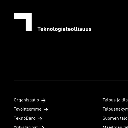
Organisaatio
Talous ja tila
Tavoitteemme
Talousnäky
TeknoBaro
Suomen talo
Yritystarinat
Maailman ta