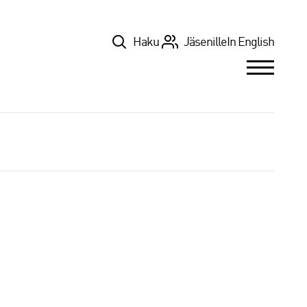
Top
Haku
Jäsenille
In English