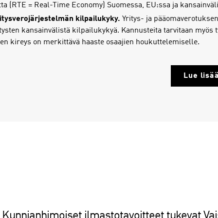
utta (RTE = Real-Time Economy) Suomessa, EU:ssa ja kansainväli
tysverojärjestelmän kilpailukyky.
Yritys- ja pääomaverotuksen
ritysten kansainvälistä kilpailukykyä. Kannusteita tarvitaan myös
en kireys on merkittävä haaste osaajien houkuttelemiselle.
Lue lisää
Kunnianhimoiset ilmastotavoitteet tukevat Va