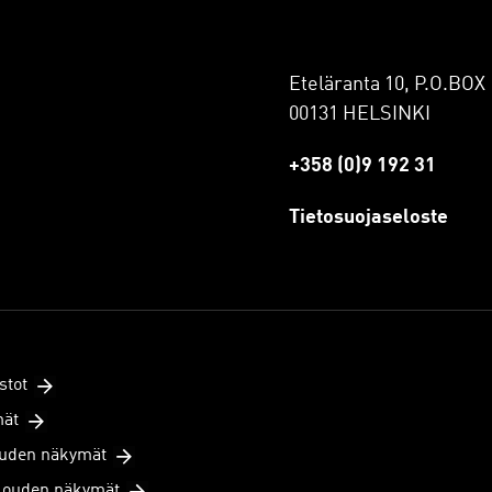
Eteläranta 10, P.O.BOX 
00131 HELSINKI
+358 (0)9 192 31
Tietosuojaseloste
stot
mät
uden näkymät
louden näkymät