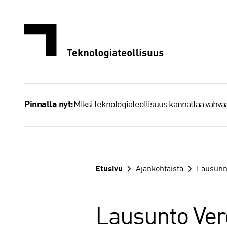
Siirry
sisältöön
Miksi teknologiateollisuus kannattaa vahv
Pinnalla nyt:
Etusivu
Ajankohtaista
Lausunn
Lausunto Ver