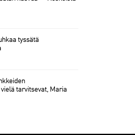
uhkaa tyssätä
a
ankkeiden
vielä tarvitsevat, Maria