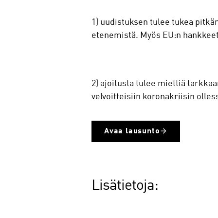
1) uudistuksen tulee tukea pitkän
etenemistä. Myös EU:n hankkeet 
2) ajoitusta tulee miettiä tarkkaa
velvoitteisiin koronakriisin olle
Avaa lausunto
Lisätietoja: