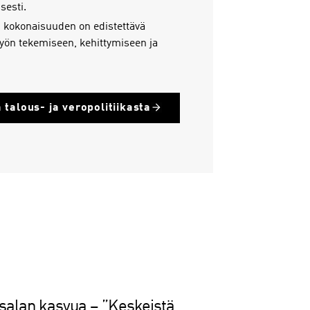
sesti.
 kokonaisuuden on edistettävä
 työn tekemiseen, kehittymiseen ja
 talous- ja veropolitiikasta
isalan kasvua – ”Keskeistä