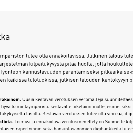
kka
ympäristön tulee olla ennakoitavissa. Julkinen talous tul
ärjestelmän kilpailukyvystä pitää huolta, jotta houkutte
Työnteon kannustavuuden parantamiseksi pitkäaikaiseksi
 kaikissa tuloluokissa, julkisen talouden kantokyvyn pu
rokeinoin.
Uusia kestävän verotuksen veromalleja suunniteltaes
hyvä toimintaympäristö kestävälle liiketoiminnalle, esimerkiksi 
lukykyisellä tasolla. Kestävän verotuksen tulee olla vihreää, dig
atiota.
Toimiva ja ennakoitava verotusmenettely on Suomelle kilpa
ohtaisen raportoinnin sekä hankintasanomien digihankkeita tulee 