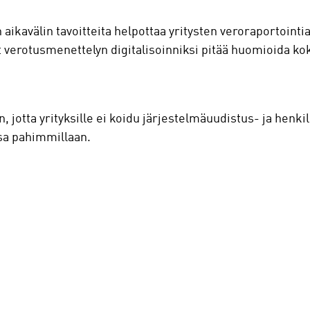
 aikavälin tavoitteita helpottaa yritysten veroraportoint
verotusmenettelyn digitalisoinniksi pitää huomioida k
n, jotta yrityksille ei koidu järjestelmäuudistus- ja henkil
ssa pahimmillaan.