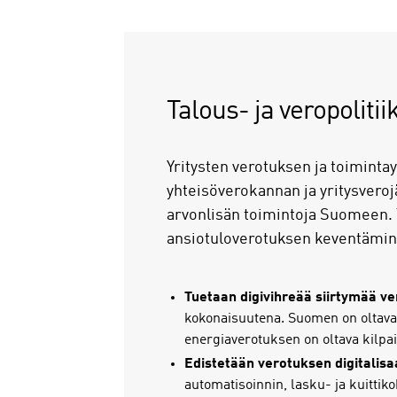
Talous- ja veropolitii
Yritysten verotuksen ja toiminta
yhteisöverokannan ja yritysveroj
arvonlisän toimintoja Suomeen. 
ansiotuloverotuksen keventäminen
Tuetaan digivihreää siirtymää ve
kokonaisuutena. Suomen on oltava 
energiaverotuksen on oltava kilpai
Edistetään verotuksen digitalisa
automatisoinnin, lasku- ja kuittik