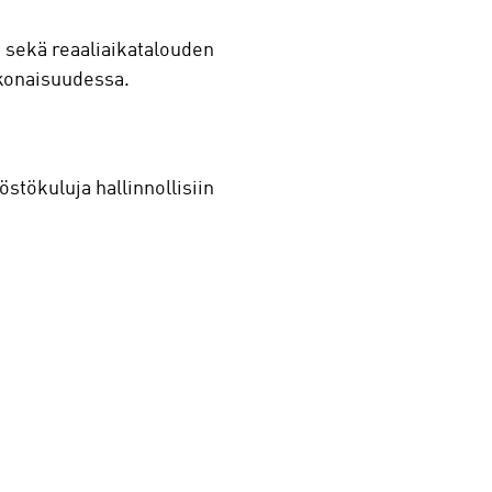
ia sekä reaaliaikatalouden
okonaisuudessa.
östökuluja hallinnollisiin