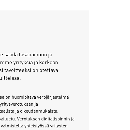
ee saada tasapainoon ja
lemme yrityksiä ja korkean
 tavoitteeksi on otettava
itteissa.
sa on huomioitava verojärjestelmä
yritysverotuksen ja
itaalista ja oikeudenmukaista.
iluetu. Verotuksen digitalisoinnin ja
valmistella yhteistyössä yritysten