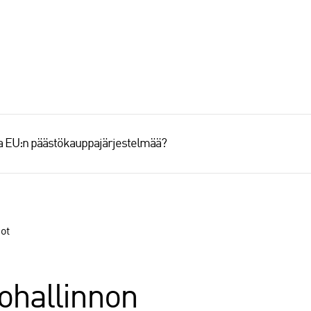
aa EU:n päästökauppajärjestelmää?
ot
ohallinnon