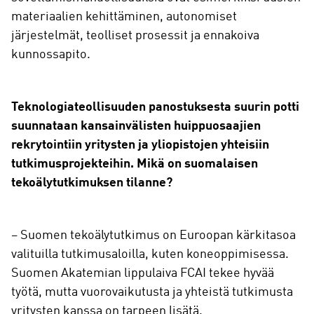
materiaalien kehittäminen, autonomiset
järjestelmät, teolliset prosessit ja ennakoiva
kunnossapito.
Teknologiateollisuuden panostuksesta suurin potti
suunnataan kansainvälisten huippuosaajien
rekrytointiin yritysten ja yliopistojen yhteisiin
tutkimusprojekteihin. Mikä on suomalaisen
tekoälytutkimuksen tilanne?
– Suomen tekoälytutkimus on Euroopan kärkitasoa
valituilla tutkimusaloilla, kuten koneoppimisessa.
Suomen Akatemian lippulaiva FCAI tekee hyvää
työtä, mutta vuorovaikutusta ja yhteistä tutkimusta
yritysten kanssa on tarpeen lisätä.