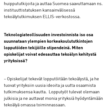
huippututkijoita ja auttaa Suomea saavuttamaan ns.
instituuttistatuksen kansainvälisessä
tekoälytutkimuksen ELLIS-verkostossa.
Teknologiateollisuuden investoinnista iso osa
suunnataan ylempien korkeakoulututkintojen
lopputöiden tekijöille stipendeinä. Miten
opiskelijat voivat edesauttaa tekoälyn kehitystä
yrityksissä?
– Opiskelijat tekevät lopputöitään tekoälystä, ja he
tuovat yrityksiin uusia ideoita ja uutta osaamista
tutkimuksensa kautta. Lopputyöt tulevat olemaan
julkisia ja ne auttavat monia yrityksiä hyödyntämään
tekoälyä omassa toiminnassaan.