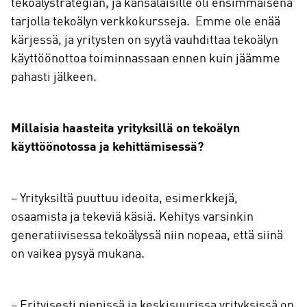
tekoälystrategian, ja kansalaisille oli ensimmäisenä
tarjolla tekoälyn verkkokursseja. Emme ole enää
kärjessä, ja yritysten on syytä vauhdittaa tekoälyn
käyttöönottoa toiminnassaan ennen kuin jäämme
pahasti jälkeen.
Millaisia haasteita yrityksillä on tekoälyn
käyttöönotossa ja kehittämisessä?
– Yrityksiltä puuttuu ideoita, esimerkkejä,
osaamista ja tekeviä käsiä. Kehitys varsinkin
generatiivisessa tekoälyssä niin nopeaa, että siinä
on vaikea pysyä mukana.
– Erityisesti pienissä ja keskisuurissa yrityksissä on