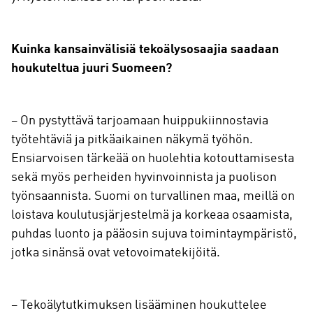
Kuinka kansainvälisiä tekoälysosaajia saadaan
houkuteltua juuri Suomeen?
– On pystyttävä tarjoamaan huippukiinnostavia
työtehtäviä ja pitkäaikainen näkymä työhön.
Ensiarvoisen tärkeää on huolehtia kotouttamisesta
sekä myös perheiden hyvinvoinnista ja puolison
työnsaannista. Suomi on turvallinen maa, meillä on
loistava koulutusjärjestelmä ja korkeaa osaamista,
puhdas luonto ja pääosin sujuva toimintaympäristö,
jotka sinänsä ovat vetovoimatekijöitä.
– Tekoälytutkimuksen lisääminen houkuttelee