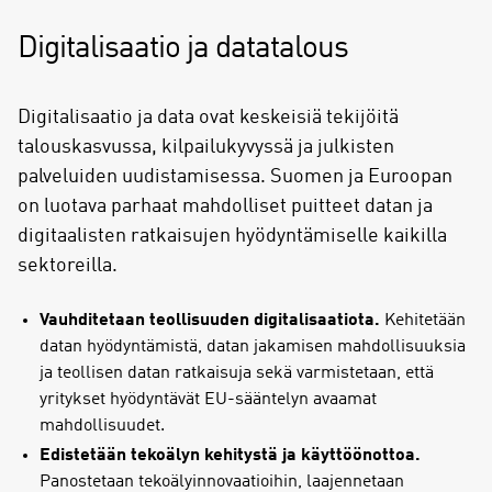
Digitalisaatio ja datatalous
Digitalisaatio ja data ovat keskeisiä tekijöitä
talouskasvussa, kilpailukyvyssä ja julkisten
palveluiden uudistamisessa. Suomen ja Euroopan
on luotava parhaat mahdolliset puitteet datan ja
digitaalisten ratkaisujen hyödyntämiselle kaikilla
sektoreilla.
Vauhditetaan teollisuuden digitalisaatiota.
Kehitetään
datan hyödyntämistä, datan jakamisen mahdollisuuksia
ja teollisen datan ratkaisuja sekä varmistetaan, että
yritykset hyödyntävät EU-sääntelyn avaamat
mahdollisuudet.
Edistetään tekoälyn kehitystä ja käyttöönottoa.
Panostetaan tekoälyinnovaatioihin, laajennetaan