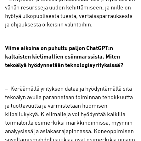
vähän resursseja uuden kehittämiseen, ja niille on
hyötyä ulkopuolisesta tuesta, vertaissparrauksesta
ja ohjauksesta oikeisiin valintoihin.
Viime aikoina on puhuttu paljon ChatGPT:n
kaltaisten kielimallien esiinmarssista. Miten
tekoälyä hyödynnetään teknologiayrityksissä?
– Keräämällä yrityksen dataa ja hyödyntämällä sitä
tekoälyn avulla parannetaan toiminnan tehokkuutta
ja tuottavuutta ja varmistetaan huomisen
kilpailukykyä. Kielimalleja voi hyödyntää kaikilla
toimialoilla esimerkiksi markkinoinnissa, myynnin
analyysissä ja asiakasrajapinnassa. Koneoppimisen
soveltamismahdollisuuksia ovat esimerkiksi uusien