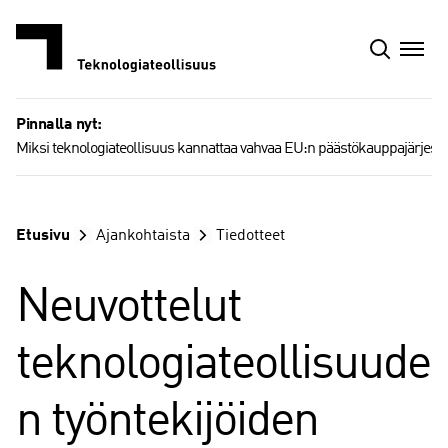
Siirry
sisältöön
Pinnalla nyt:
Miksi teknologiateollisuus kannattaa vahvaa EU:n päästökauppajärjest
Etusivu
Ajankohtaista
Tiedotteet
Neuvottelut
teknologiateollisuude
n työntekijöiden