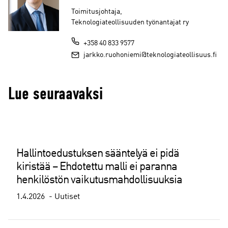
Toimitusjohtaja,
Teknologiateollisuuden työnantajat ry
+358 40 833 9577
jarkko.ruohoniemi@teknologiateollisuus.fi
Lue seuraavaksi
Hallintoedustuksen sääntelyä ei pidä
kiristää – Ehdotettu malli ei paranna
henkilöstön vaikutusmahdollisuuksia
1.4.2026
Uutiset