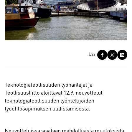
J
Jaa
a
a
Teknologiateollisuuden työnantajat ja
Teollisuusliitto aloittavat 12.9. neuvottelut
teknologiateollisuuden työntekijöiden
työehtosopimuksen uudistamisesta.
Neuvotteluissa sovitaan mahdollisista muutoksista