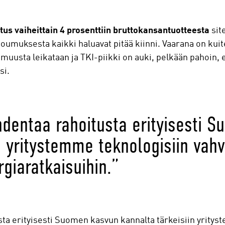
tus vaiheittain 4 prosenttiin bruttokansantuotteesta
site
sitoumuksesta kaikki haluavat pitää kiinni. Vaarana on kui
muusta leikataan ja TKI-piikki on auki, pelkään pahoin,
ksi.
ohdentaa rahoitusta erityisesti 
n yritystemme teknologisiin vah
giaratkaisuihin.”
usta erityisesti Suomen kasvun kannalta tärkeisiin yrity