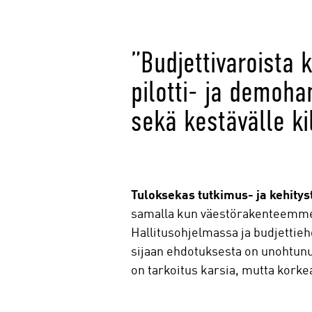
”Budjettivaroista
pilotti- ja demoha
sekä kestävälle ki
Tuloksekas tutkimus- ja kehitys
samalla kun väestörakenteemme 
Hallitusohjelmassa ja budjettie
sijaan ehdotuksesta on unohtunut
on tarkoitus karsia, mutta kork