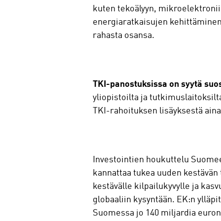
kuten tekoälyyn, mikroelektroni
energiaratkaisujen kehittäminen 
rahasta osansa.
TKI-panostuksissa on syytä suosi
yliopistoilta ja tutkimuslaitoksilt
TKI-rahoituksen lisäyksestä ainak
Investointien houkuttelu Suomeen 
kannattaa tukea uuden kestävän t
kestävälle kilpailukyvylle ja ka
globaaliin kysyntään. EK:n ylläp
Suomessa jo 140 miljardia euron 