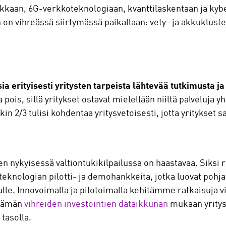
ikkaan, 6G-verkkoteknologiaan, kvanttilaskentaan ja ky
on vihreässä siirtymässä paikallaan: vety- ja akkukluster
a erityisesti yritysten tarpeista lähtevää tutkimusta ja
a pois, sillä yritykset ostavat mielellään niiltä palveluja 
in 2/3 tulisi kohdentaa yritysvetoisesti, jotta yritykset s
nykyisessä valtiontukikilpailussa on haastavaa. Siksi raj
eknologian pilotti- ja demohankkeita, jotka luovat pohjaa
svulle. Innovoimalla ja pilotoimalla kehitämme ratkaisuja
itämän
vihreiden investointien dataikkunan
mukaan yritys
tasolla.