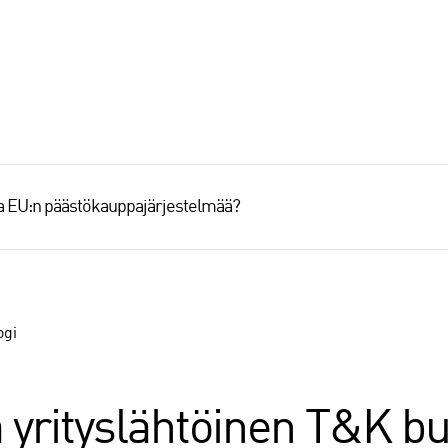
aa EU:n päästökauppajärjestelmää?
ogi
yrityslähtöinen T&K bud