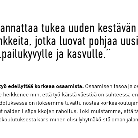
 kannattaa tukea uuden kestävän
nkkeita, jotka luovat pohjaa uusi
lpailukyvylle ja kasvulle.”
työ edellyttää korkeaa osaamista.
Osaamisen tasoa ja os
heikkenee niin, että työikäistä väestöä on suhteessa e
hdotuksessa on iloksemme luvattu nostaa korkeakouluje
 näiden lisäpaikkojen rahoitus. Toki muistamme, että tä
eakoulutuksesta karsiminen olisi lyhytnäköistä oman jal