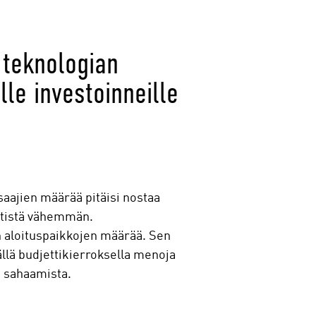
 teknologian
lle investoinneille
aajien määrää pitäisi nostaa
ntistä vähemmän.
n aloituspaikkojen määrää. Sen
llä budjettikierroksella menoja
an sahaamista.