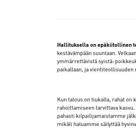
J
a
a
Hallituksella on epäkiitollinen t
kestävämpään suuntaan. Velkaant
ymmärrettävistä syistä: poikkeuks
paikallaan, ja vientiteollisuude
Kun talous on tiukalla, rahat on 
rahoittamiseen tarvittava kasvu.
pahasti kilpailijamaistamme jä
mikäli haluamme säilyttää hyvi