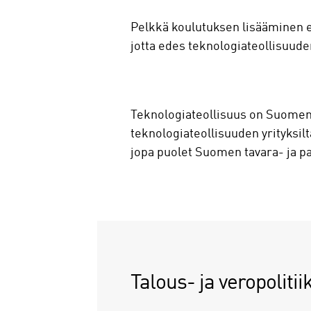
Pelkkä koulutuksen lisääminen e
jotta edes teknologiateollisuuden
Teknologiateollisuus on Suomen s
teknologiateollisuuden yrityksil
jopa puolet Suomen tavara- ja p
Talous- ja veropolitii