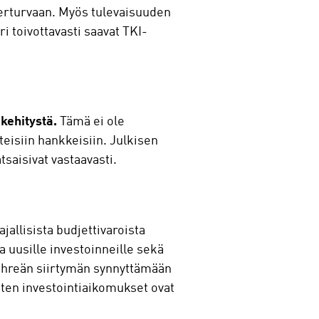
berturvaan. Myös tulevaisuuden
i toivottavasti saavat TKI-
 kehitystä.
Tämä ei ole
yhteisiin hankkeisiin. Julkisen
atsaisivat vastaavasti.
allisista budjettivaroista
 uusille investoinneille sekä
 vihreän siirtymän synnyttämään
ten investointiaikomukset ovat