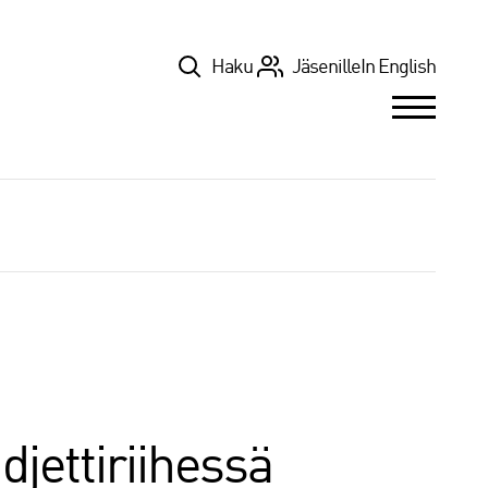
Top
Haku
Jäsenille
In English
jettiriihessä