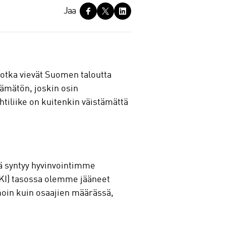
Jaa
otka vievät Suomen taloutta
ämätön, joskin osin
htiliike on kuitenkin väistämättä
stä syntyy hyvinvointimme
(TKI) tasossa olemme jääneet
oin kuin osaajien määrässä,