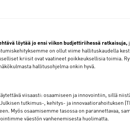
ehtävä löytää jo ensi viikon budjettiriihessä ratkaisuja,
j
umiskehityksemme on ollut viime hallituskaudella kest
elliset kriisit ovat vaatineet poikkeuksellisia toimia. Ry
n näkökulmasta hallitusohjelma onkin hyvä.
käytettävä viisaasti: osaamiseen ja innovointiin, sillä nii
 Julkisen tutkimus-, kehitys- ja innovaatiorahoituksen 
lkeen. Myös osaamisemme tasossa on parannettavaa, sam
nvointimme väestön vanhenemisesta huolimatta.