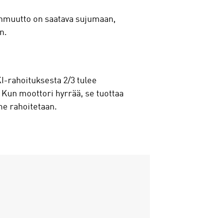
anmuutto on saatava sujumaan,
en.
KI-rahoituksesta 2/3 tulee
. Kun moottori hyrrää, se tuottaa
mme rahoitetaan.