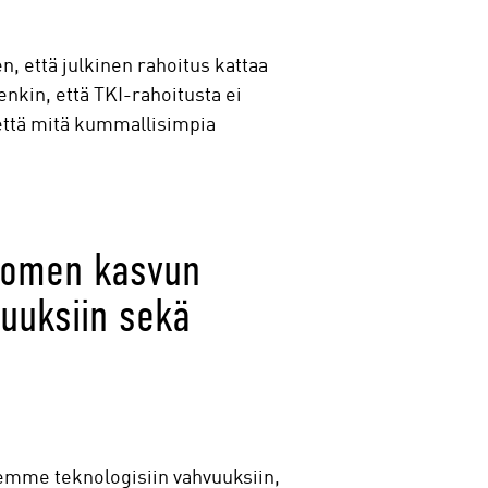
n, että julkinen rahoitus kattaa
tenkin, että TKI-rahoitusta ei
 että mitä kummallisimpia
Suomen kasvun
vuuksiin sekä
stemme teknologisiin vahvuuksiin,