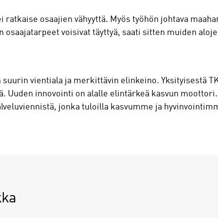
i ratkaise osaajien vähyyttä. Myös työhön johtava maah
 osaajatarpeet voisivat täyttyä, saati sitten muiden aloj
uurin vientiala ja merkittävin elinkeino. Yksityisestä T
tä. Uuden innovointi on alalle elintärkeä kasvun moottori
alveluviennistä, jonka tuloilla kasvumme ja hyvinvointi
kka