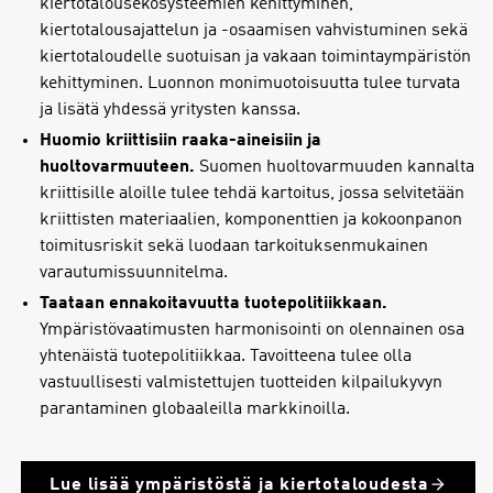
kiertotalousekosysteemien kehittyminen,
kiertotalousajattelun ja -osaamisen vahvistuminen sekä
kiertotaloudelle suotuisan ja vakaan toimintaympäristön
kehittyminen. Luonnon monimuotoisuutta tulee turvata
ja lisätä yhdessä yritysten kanssa.
Huomio kriittisiin raaka-aineisiin ja
huoltovarmuuteen.
Suomen huoltovarmuuden kannalta
kriittisille aloille tulee tehdä kartoitus, jossa selvitetään
kriittisten materiaalien, komponenttien ja kokoonpanon
toimitusriskit sekä luodaan tarkoituksenmukainen
varautumissuunnitelma.
Taataan ennakoitavuutta tuotepolitiikkaan.
Ympäristövaatimusten harmonisointi on olennainen osa
yhtenäistä tuotepolitiikkaa. Tavoitteena tulee olla
vastuullisesti valmistettujen tuotteiden kilpailukyvyn
parantaminen globaaleilla markkinoilla.
Lue lisää ympäristöstä ja kiertotaloudesta