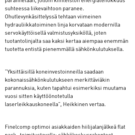
parannetaan, jolloin kiinteistön energiatehokkuus
suhteessa liikevaihtoon paranee.
Ohutlevynkäsittelyssä tehtaan viimeinen
hydrauliikkatoiminen linja korvataan modernilla
servokäyttöisellä valmistusyksiköllä, joten
tuotantolinjalta saa kaksi kertaa aiempaa enemmän
tuotetta entistä pienemmällä sähkönkulutuksella.
”Yksittäisillä koneinvestoinneilla saadaan
kokonaissähkönkulutukseen merkittäviäkin
parannuksia, kuten tapahtui esimerkiksi muutama
vuosi sitten käyttöönotetulla
laserleikkauskoneella”, Heikkinen vertaa.
Finelcomp optimoi asiakkaiden hiilijalanjälkeä flat