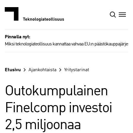
Siirry
sisältöön
Pinnalla nyt:
Miksi teknologiateollisuus kannattaa vahvaa EU:n päästökauppajärjest
Etusivu
Ajankohtaista
Yritystarinat
Outokumpulainen
Finelcomp investoi
2,5 miljoonaa