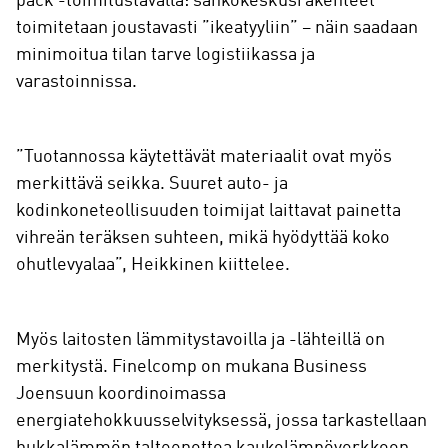
pack -toimitustavalla: sähkökeskusrakenteet
toimitetaan joustavasti ”ikeatyyliin” – näin saadaan
minimoitua tilan tarve logistiikassa ja
varastoinnissa.
”Tuotannossa käytettävät materiaalit ovat myös
merkittävä seikka. Suuret auto- ja
kodinkoneteollisuuden toimijat laittavat painetta
vihreän teräksen suhteen, mikä hyödyttää koko
ohutlevyalaa”, Heikkinen kiittelee.
Myös laitosten lämmitystavoilla ja -lähteillä on
merkitystä. Finelcomp on mukana Business
Joensuun koordinoimassa
energiatehokkuusselvityksessä, jossa tarkastellaan