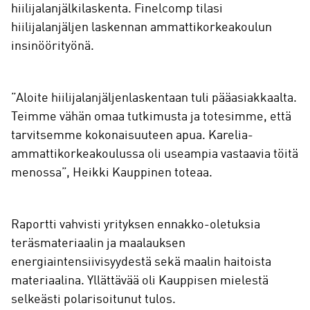
hiilijalanjälkilaskenta. Finelcomp tilasi
hiilijalanjäljen laskennan ammattikorkeakoulun
insinöörityönä.
”Aloite hiilijalanjäljenlaskentaan tuli pääasiakkaalta.
Teimme vähän omaa tutkimusta ja totesimme, että
tarvitsemme kokonaisuuteen apua. Karelia-
ammattikorkeakoulussa oli useampia vastaavia töitä
menossa”, Heikki Kauppinen toteaa.
Raportti vahvisti yrityksen ennakko-oletuksia
teräsmateriaalin ja maalauksen
energiaintensiivisyydestä sekä maalin haitoista
materiaalina. Yllättävää oli Kauppisen mielestä
selkeästi polarisoitunut tulos.