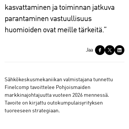
kasvattaminen ja toiminnan jatkuva
parantaminen vastuullisuus
huomioiden ovat meille tärkeitä.”
J
Jaa
a
a
Sähkökeskusmekaniikan valmistajana tunnettu
Finelcomp tavoittelee Pohjoismaiden
markkinajohtajuutta vuoteen 2026 mennessä.
Tavoite on kirjattu outokumpulaisyrityksen
tuoreeseen strategiaan.