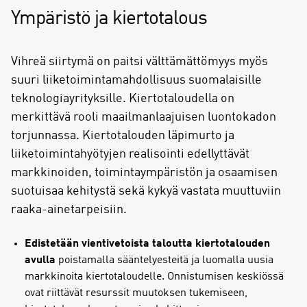
Ympäristö ja kiertotalous
Vihreä siirtymä on paitsi välttämättömyys myös
suuri liiketoimintamahdollisuus suomalaisille
teknologiayrityksille. Kiertotaloudella on
merkittävä rooli maailmanlaajuisen luontokadon
torjunnassa. Kiertotalouden läpimurto ja
liiketoimintahyötyjen realisointi edellyttävät
markkinoiden, toimintaympäristön ja osaamisen
suotuisaa kehitystä sekä kykyä vastata muuttuviin
raaka-ainetarpeisiin.
Edistetään vientivetoista taloutta kiertotalouden
avulla
poistamalla sääntelyesteitä ja luomalla uusia
markkinoita kiertotaloudelle. Onnistumisen keskiössä
ovat riittävät resurssit muutoksen tukemiseen,