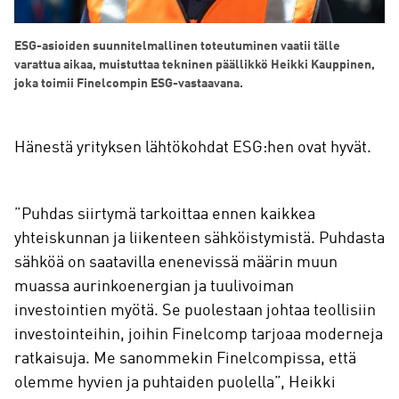
ESG-asioiden suunnitelmallinen toteutuminen vaatii tälle
varattua aikaa, muistuttaa tekninen päällikkö Heikki Kauppinen,
joka toimii Finelcompin ESG-vastaavana.
Hänestä yrityksen lähtökohdat ESG:hen ovat hyvät.
”Puhdas siirtymä tarkoittaa ennen kaikkea
yhteiskunnan ja liikenteen sähköistymistä. Puhdasta
sähköä on saatavilla enenevissä määrin muun
muassa aurinkoenergian ja tuulivoiman
investointien myötä. Se puolestaan johtaa teollisiin
investointeihin, joihin Finelcomp tarjoaa moderneja
ratkaisuja. Me sanommekin Finelcompissa, että
olemme hyvien ja puhtaiden puolella”, Heikki