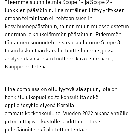
”Teemme suunnitelmia Scope 1- ja Scope 2 -
luokkien päästöihin. Ensimmäinen liittyy yrityksen
omaan toimintaan eli tehtaan suoriin
kasvihuonepäästöihin, toinen muun muassa ostetun
energian ja kaukolämmön päästöihin. Pidemmän
tähtäimen suunnitelmissa varaudumme Scope 3 -
tason laskentaan kaikille tuotteillemme, jossa
analysoidaan kunkin tuotteen koko elinkaari”,
Kauppinen toteaa.
Finelcompissa on oltu tyytyväisiä apuun, jota on
hankittu ulkopuoliselta konsultilta sekä
oppilaitosyhteistyönä Karelia-
ammattikorkeakoululta. Vuoden 2022 aikana yhtiölle
ja toimittajaverkostolle laadittiin eettiset
pelisäännöt sekä aloitettiin tehtaan