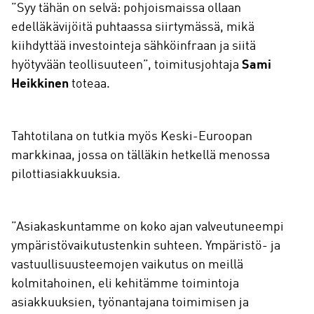
”Syy tähän on selvä: pohjoismaissa ollaan
edelläkävijöitä puhtaassa siirtymässä, mikä
kiihdyttää investointeja sähköinfraan ja siitä
hyötyvään teollisuuteen”, toimitusjohtaja
Sami
Heikkinen
toteaa.
Tahtotilana on tutkia myös Keski-Euroopan
markkinaa, jossa on tälläkin hetkellä menossa
pilottiasiakkuuksia.
”Asiakaskuntamme on koko ajan valveutuneempi
ympäristövaikutustenkin suhteen. Ympäristö- ja
vastuullisuusteemojen vaikutus on meillä
kolmitahoinen, eli kehitämme toimintoja
asiakkuuksien, työnantajana toimimisen ja