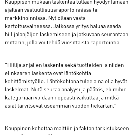
Kauppisen mukaan laskentaa tullaan hyödyntämään
ajallaan vastuullisuusraportoinnissa tai
markkinoinnissa. Nyt ollaan vasta
kartoitusvaiheessa. Jatkossa yritys haluaa saada
hiilijalanjäljen laskemiseen ja jatkuvaan seurantaan
mittarin, jolla voi tehdä vuosittaista raportointia.
”Hiilijalanjäljen laskenta sekä tuotteiden ja niiden
elinkaaren laskenta ovat lähtökohtia
kehittämistyölle. Lähtökohtana tulee aina olla hyvät
laskelmat. Niitä seuraa analyysi ja päätös, eli mihin
kategoriaan voidaan nopeasti vaikuttaa ja mitkä
asiat tarvitsevat useamman vuoden tiekartan.”
Kauppinen kehottaa malttiin ja faktan tarkistukseen