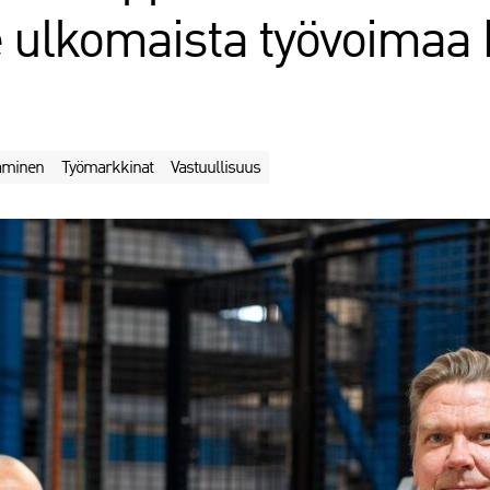
e ulkomaista työvoima
aaminen
Työmarkkinat
Vastuullisuus