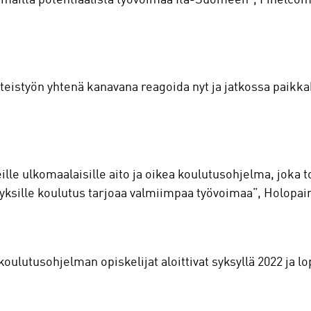
eistyön yhtenä kanavana reagoida nyt ja jatkossa paikk
eille ulkomaalaisille aito ja oikea koulutusohjelma, joka
ityksille koulutus tarjoaa valmiimpaa työvoimaa”, Holopain
ulutusohjelman opiskelijat aloittivat syksyllä 2022 ja l