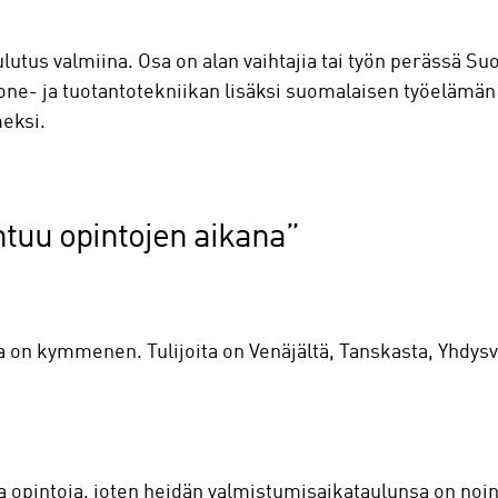
ulutus valmiina. Osa on alan vaihtajia tai työn perässä S
kone- ja tuotantotekniikan lisäksi suomalaisen työelämä
meksi.
htuu opintojen aikana”
 on kymmenen. Tulijoita on Venäjältä, Tanskasta, Yhdysva
ia opintoja, joten heidän valmistumisaikataulunsa on noin