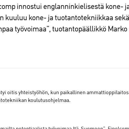
mp innostui englanninkielisestä kone- ja
n kuuluu kone- ja tuotantotekniikkaa sekä
mpaa työvoimaa”, tuotantopäällikkö Marko 
 oitis yhteistyöhön, kun paikallinen ammattioppilaitos 
antotekniikan koulutusohjelmaa.
komailta potentiaalista työvoimaa Itä-Suomeen”, Finelco