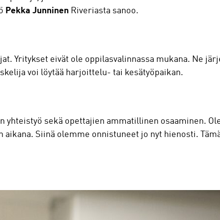
kö
Pekka Junninen
Riveriasta sanoo.
jat. Yritykset eivät ole oppilasvalinnassa mukana. Ne järj
iskelija voi löytää harjoittelu- tai kesätyöpaikan.
än yhteistyö sekä opettajien ammatillinen osaaminen. O
 aikana. Siinä olemme onnistuneet jo nyt hienosti. Tämä s