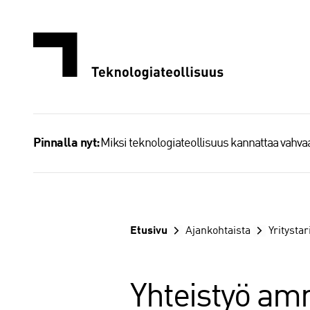
Siirry
sisältöön
Miksi teknologiateollisuus kannattaa vahv
Pinnalla nyt:
Etusivu
Ajankohtaista
Yritystar
Yhteistyö am