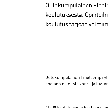
Outokumpulainen Finelco
koulutuksesta. Opintoihi
koulutus tarjoaa valmii
J
a
a
Outokumpulainen Finelcomp ryhtyi
englanninkielistä kone- ja tuot
”Tällä koulutuksella haetaan ul