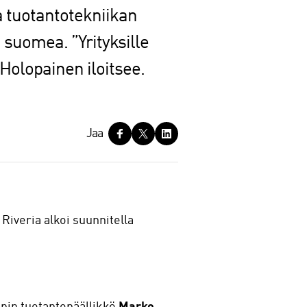
 tuotantotekniikan
 suomea. ”Yrityksille
Holopainen iloitsee.
Jaa
Riveria alkoi suunnitella
mpin tuotantopäällikkö
Marko