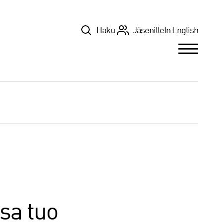
Top
Haku
Jäsenille
In English
sa tuo