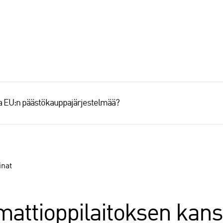
aa EU:n päästökauppajärjestelmää?
inat
mattioppilaitoksen kans