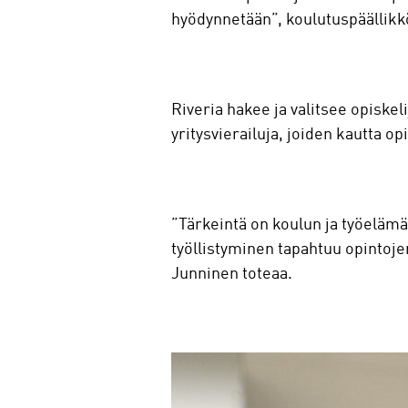
hyödynnetään”, koulutuspäällik
Riveria hakee ja valitsee opiskeli
yritysvierailuja, joiden kautta op
”Tärkeintä on koulun ja työeläm
työllistyminen tapahtuu opintojen
Junninen toteaa.