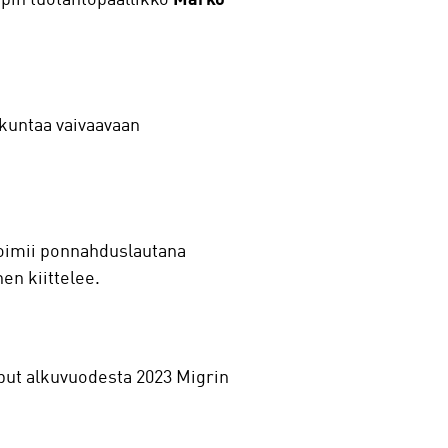
akuntaa vaivaavaan
 toimii ponnahduslautana
en kiittelee.
oput alkuvuodesta 2023 Migrin