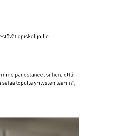
estävät opiskelijoille
lemme panostaneet siihen, että
ataa lopulta yritysten laariin”,