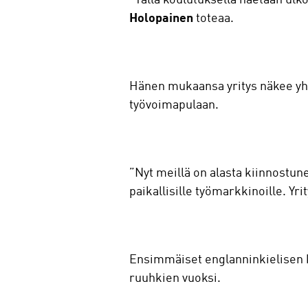
Holopainen
toteaa.
Hänen mukaansa yritys näkee yht
työvoimapulaan.
”Nyt meillä on alasta kiinnostun
paikallisille työmarkkinoille. Yr
Ensimmäiset englanninkielisen ko
ruuhkien vuoksi.