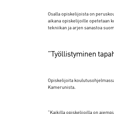
Osalla opiskelijoista on perusko
aikana opiskelijoille opetetaan 
tekniikan ja arjen sanastoa suo
”Työllistyminen tapa
Opiskelijoita koulutusohjelmassa
Kamerunista.
”Kaikilla opiskelijoilla on aiemp