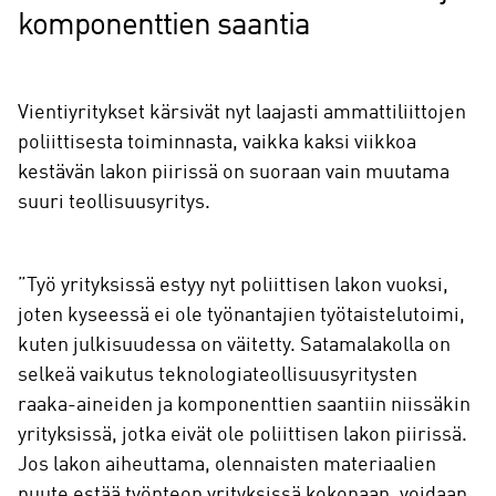
komponenttien saantia
Vientiyritykset kärsivät nyt laajasti ammattiliittojen
poliittisesta toiminnasta, vaikka kaksi viikkoa
kestävän lakon piirissä on suoraan vain muutama
suuri teollisuusyritys.
”Työ yrityksissä estyy nyt poliittisen lakon vuoksi,
joten kyseessä ei ole työnantajien työtaistelutoimi,
kuten julkisuudessa on väitetty. Satamalakolla on
selkeä vaikutus teknologiateollisuusyritysten
raaka-aineiden ja komponenttien saantiin niissäkin
yrityksissä, jotka eivät ole poliittisen lakon piirissä.
Jos lakon aiheuttama, olennaisten materiaalien
puute estää työnteon yrityksissä kokonaan, voidaan