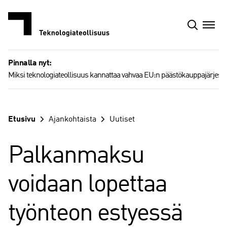
Siirry
sisältöön
Pinnalla nyt:
Miksi teknologiateollisuus kannattaa vahvaa EU:n päästökauppajärjest
Etusivu
Ajankohtaista
Uutiset
Palkanmaksu
voidaan lopettaa
työnteon estyessä