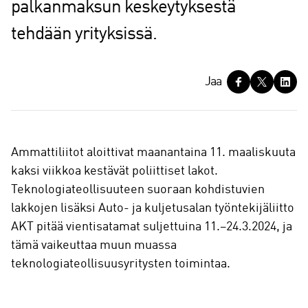
palkanmaksun keskeytyksestä
tehdään yrityksissä.
J
Jaa
a
a
Ammattiliitot aloittivat maanantaina 11. maaliskuuta
kaksi viikkoa kestävät poliittiset lakot.
Teknologiateollisuuteen suoraan kohdistuvien
lakkojen lisäksi Auto- ja kuljetusalan työntekijäliitto
AKT pitää vientisatamat suljettuina 11.–24.3.2024, ja
tämä vaikeuttaa muun muassa
teknologiateollisuusyritysten toimintaa.