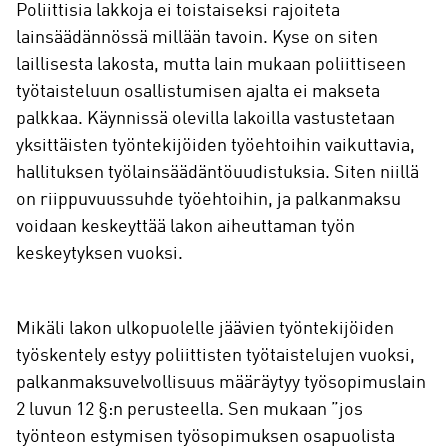
Poliittisia lakkoja ei toistaiseksi rajoiteta
lainsäädännössä millään tavoin. Kyse on siten
laillisesta lakosta, mutta lain mukaan poliittiseen
työtaisteluun osallistumisen ajalta ei makseta
palkkaa. Käynnissä olevilla lakoilla vastustetaan
yksittäisten työntekijöiden työehtoihin vaikuttavia,
hallituksen työlainsäädäntöuudistuksia. Siten niillä
on riippuvuussuhde työehtoihin, ja palkanmaksu
voidaan keskeyttää lakon aiheuttaman työn
keskeytyksen vuoksi.
Mikäli lakon ulkopuolelle jäävien työntekijöiden
työskentely estyy poliittisten työtaistelujen vuoksi,
palkanmaksuvelvollisuus määräytyy työsopimuslain
2 luvun 12 §:n perusteella. Sen mukaan ”jos
työnteon estymisen työsopimuksen osapuolista