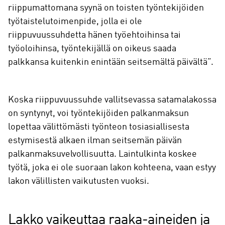
riippumattomana syynä on toisten työntekijöiden
työtaistelutoimenpide, jolla ei ole
riippuvuussuhdetta hänen työehtoihinsa tai
työoloihinsa, työntekijällä on oikeus saada
palkkansa kuitenkin enintään seitsemältä päivältä”.
Koska riippuvuussuhde vallitsevassa satamalakossa
on syntynyt, voi
työntekijöiden palkanmaksun
lopettaa välittömästi työnteon tosiasiallisesta
estymisestä alkaen ilman seitsemän päivän
palkanmaksuvelvollisuutta. Laintulkinta koskee
työtä, joka ei ole suoraan lakon kohteena, vaan estyy
lakon välillisten vaikutusten vuoksi.
Lakko vaikeuttaa raaka-aineiden ja