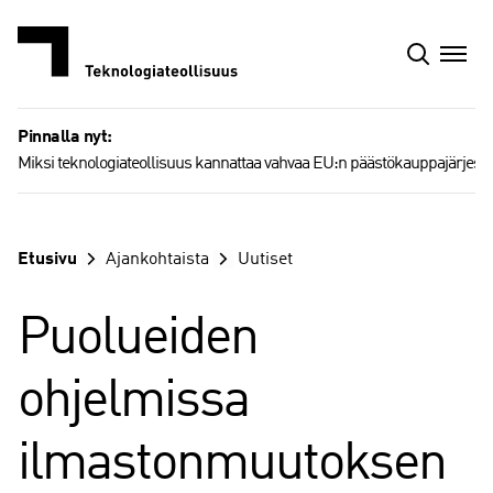
Siirry
sisältöön
Pinnalla nyt:
Miksi teknologiateollisuus kannattaa vahvaa EU:n päästökauppajärjest
Etusivu
Ajankohtaista
Uutiset
Puolueiden
ohjelmissa
ilmastonmuutoksen