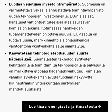
Luodaan suotuisa investointiympäristö.
Suomessa on
varmistettava vakaa ja ennustettava toimintaympäristö
uuden teknologian investoinneille. EU:n sisäiset,
haitalliset valtiontuet tulee ajaa alas seuraavan
komission aikana. Kotimaassa hankkeiden
lupamenettelyiden on oltava sujuvia. EU-tasolla on
luotava uusia, markkinaehtoisia ohjauskeinoja
vaihtoehtona yksityiskohtaiselle sääntelylle.
Kasvatetaan teknologiateollisuuden suurta
kädenjälkeä.
Suomalaisten teknologiayritysten
kehittämillä ja toimittamilla teknologioilla ja palveluilla
on merkittävä globaali kädenjälkivaikutus. Toimialan
vähähiilisyystiekartan avulla tuodaan näkyvyyttä
hiilineutraaliin yhteiskuntaan siirtymisen
mahdollisuuksista.
Lue lisää energiasta ja ilmastosta