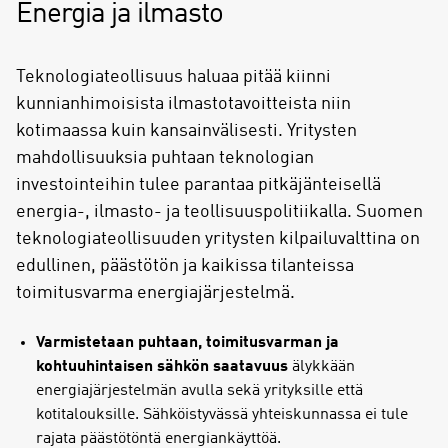
Energia ja ilmasto
Teknologiateollisuus haluaa pitää kiinni
kunnianhimoisista ilmastotavoitteista niin
kotimaassa kuin kansainvälisesti. Yritysten
mahdollisuuksia puhtaan teknologian
investointeihin tulee parantaa pitkäjänteisellä
energia-, ilmasto- ja teollisuuspolitiikalla. Suomen
teknologiateollisuuden yritysten kilpailuvalttina on
edullinen, päästötön ja kaikissa tilanteissa
toimitusvarma energiajärjestelmä.
Varmistetaan puhtaan, toimitusvarman ja
kohtuuhintaisen sähkön saatavuus
älykkään
energiajärjestelmän avulla sekä yrityksille että
kotitalouksille. Sähköistyvässä yhteiskunnassa ei tule
rajata päästötöntä energiankäyttöä.