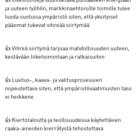
👍 Investointeja suunnattava puhtaaseen energiaan
ja uuteen työhön, markkinaehtoisille toimille tulee
luoda suotuisa ympäristö siten, että yksityiset
pääomat tukevat vihreää siirtymää
👍 Vihreä siirtymä tarjoaa mahdollisuuden uuteen,
kestävään liiketoimintaan ja ratkaisuihin
👍 Luvitus-, kaava- ja valitusprosessien
nopeutettava siten, että ympäristövaatimusten taso
ei heikkene
👍 Kiertotaloutta ja teollisuudessa käytettävien
raaka-aineiden kierrätystä tehostettava