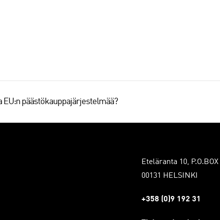
aa EU:n päästökauppajärjestelmää?
Eteläranta 10, P.O.BOX
00131 HELSINKI
+358 (0)9 192 31