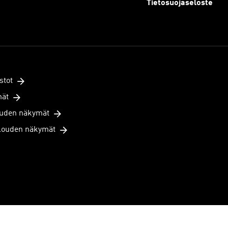
Tietosuojaseloste
stot
mät
uden näkymät
louden näkymät