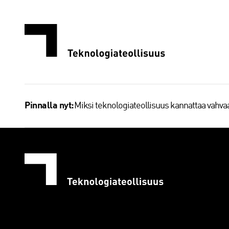
Siirry
sisältöön
Miksi teknologiateollisuus kannattaa vahv
Pinnalla nyt: