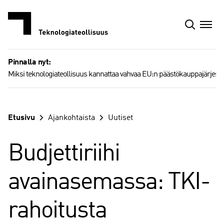
Siirry
sisältöön
Pinnalla nyt:
Miksi teknologiateollisuus kannattaa vahvaa EU:n päästökauppajärjest
Etusivu
Ajankohtaista
Uutiset
Budjettiriihi
avainasemassa: TKI-
rahoitusta