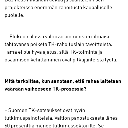
Business Finlandin liekaa ja sallittaisiin sen
projekteissa enemmän rahoitusta kaupalliselle
puolelle.
– Elokuun alussa valtiovarainministeri ilmaisi
tahtovansa poiketa TK-rahoituslain tavoitteista.
Tämä ei ole hyvä ajatus, sillä TK-toiminta ja
osaamisen kehittäminen ovat pitkäjänteistä työtä.
Mitä tarkoittaa, kun sanotaan, että rahaa laitetaan
väärään vaiheeseen TK-prosessia?
– Suomen TK-satsaukset ovat hyvin
tutkimuspainotteisia. Valtion panostuksesta lähes
60 prosenttia menee tutkimussektorille. Se