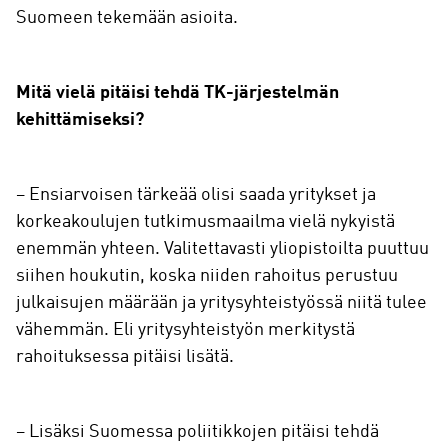
Suomeen tekemään asioita.
Mitä vielä pitäisi tehdä TK-järjestelmän
kehittämiseksi?
– Ensiarvoisen tärkeää olisi saada yritykset ja
korkeakoulujen tutkimusmaailma vielä nykyistä
enemmän yhteen. Valitettavasti yliopistoilta puuttuu
siihen houkutin, koska niiden rahoitus perustuu
julkaisujen määrään ja yritysyhteistyössä niitä tulee
vähemmän. Eli yritysyhteistyön merkitystä
rahoituksessa pitäisi lisätä.
– Lisäksi Suomessa poliitikkojen pitäisi tehdä