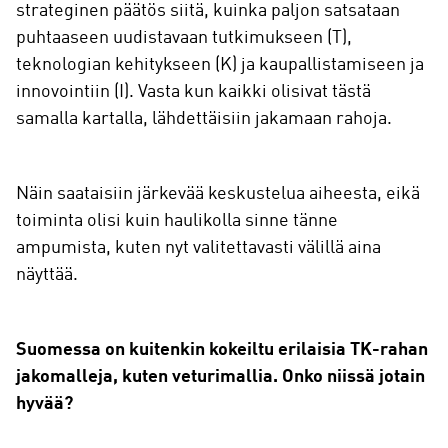
strateginen päätös siitä, kuinka paljon satsataan
puhtaaseen uudistavaan tutkimukseen (T),
teknologian kehitykseen (K) ja kaupallistamiseen ja
innovointiin (I). Vasta kun kaikki olisivat tästä
samalla kartalla, lähdettäisiin jakamaan rahoja.
Näin saataisiin järkevää keskustelua aiheesta, eikä
toiminta olisi kuin haulikolla sinne tänne
ampumista, kuten nyt valitettavasti välillä aina
näyttää.
Suomessa on kuitenkin kokeiltu erilaisia TK-rahan
jakomalleja, kuten veturimallia. Onko niissä jotain
hyvää?