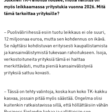
Julkinen TK-rahoitus nousee, mutta hallitus on
myös leikkaamassa yritystukia vuonna 2026. Mitä
tämä tarkoittaa yrityksille?
– Puoliväliriihessä esiin tuotu leikkaus ei ole suuri,
12 miljoonaa euroa, mutta sen kohdennus on ikävä.
Se näyttäisi kohdistuvan erityisesti kaupallistamista
ja kansainvälistymistä tukevaan rahoitukseen. Isoja,
verkostoituneita yrityksiä tämä ei haittaa
merkittävästi, mutta pieniä kansainvälistyviä
yrityksiä sattuu kovasti.
– Tässä on tehty valintoja, koska kun koko TK-kakku
kasvaa, jossain pitää myös säästää. Ongelma olisi
kuitenkin ratkaistavissa sillä, että höllättäisiin vähän