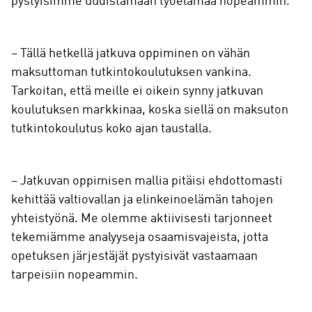
pystyisimme uudistamaan työelämää nopeammin.
– Tällä hetkellä jatkuva oppiminen on vähän
maksuttoman tutkintokoulutuksen vankina.
Tarkoitan, että meille ei oikein synny jatkuvan
koulutuksen markkinaa, koska siellä on maksuton
tutkintokoulutus koko ajan taustalla.
– Jatkuvan oppimisen mallia pitäisi ehdottomasti
kehittää valtiovallan ja elinkeinoelämän tahojen
yhteistyönä. Me olemme aktiivisesti tarjonneet
tekemiämme analyyseja osaamisvajeista, jotta
opetuksen järjestäjät pystyisivät vastaamaan
tarpeisiin nopeammin.