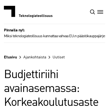
Siirry
sisältöön
Pinnalla nyt:
Miksi teknologiateollisuus kannattaa vahvaa EU:n päästökauppajärjest
Etusivu
Ajankohtaista
Uutiset
Budjettiriihi
avainasemassa:
Korkeakoulutusaste