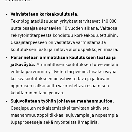
Vahvistetaan korkeakoulutusta.
Teknologiateollisuuden yritykset tarvitsevat 140 000
uutta osaajaa seuraavien 10 vuoden aikana. Valtaosa
rekrytointitarpeesta kohdistuu korkeakoulutettuihin.
Osaajatarpeeseen on vastattava varmistamalla
koulutuksen laatu ja riittävä aloituspaikkojen määrä.
Parannetaan ammatillisen koulutuksen laatua ja
jatkoväyliä.
Ammatillisen koulutuksen tulee vastata
entistä paremmin yritysten tarpeisiin. Lisäksi väyliä
korkeakoulutukseen on vahvistettava ja jatkuvan
oppimisen ratkaisuilla varmistettava osaamisen
kehittäminen läpi työuran.
Sujuvoitetaan työhön johtavaa maahanmuuttoa.
Osaajapulan ratkaisemiseksi tarvitaan aktiivista
maahanmuuttopolitiikkaa, sujuvampia ja nopeampia
lupaprosesseja sekä myönteistä ilmapiiriä.