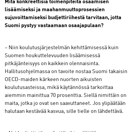
Mitä konkreettisia toimenpiteitä osaamisen
lisäämiseksi ja maahanmuuttoprosessien
sujuvoittamiseksi budjettiriihestä tarvitaan, jotta
Suomi pystyy vastaamaan osaajapulaan?
– Niin koulutusjärjestelmän kehittämisessä kuin
Suomen houkuttelevuuden lisäämisessä
pitkäjänteisyys on kaikkein olennaisinta.
Hallitusohjelmassa on tavoite nostaa Suomi takaisin
OECD-maiden kärkeen nuorten aikuisten
koulutusasteissa, mikä käytännössä tarkoittaa
aiemmin mainittua 70 prosenttia. Siellä nimittäin on
maita, jotka jo ovat sen saavuttaneet. Jos ylipäätään
halutaan kestävää kasvua, sille tielle on lähdettävä.