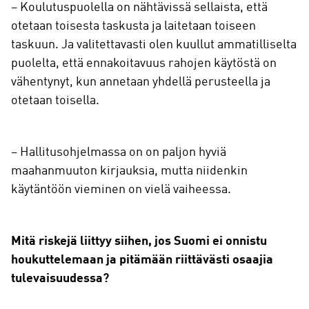
– Koulutuspuolella on nähtävissä sellaista, että
otetaan toisesta taskusta ja laitetaan toiseen
taskuun. Ja valitettavasti olen kuullut ammatilliselta
puolelta, että ennakoitavuus rahojen käytöstä on
vähentynyt, kun annetaan yhdellä perusteella ja
otetaan toisella.
– Hallitusohjelmassa on on paljon hyviä
maahanmuuton kirjauksia, mutta niidenkin
käytäntöön vieminen on vielä vaiheessa.
Mitä riskejä liittyy siihen, jos Suomi ei onnistu
houkuttelemaan ja pitämään riittävästi osaajia
tulevaisuudessa?