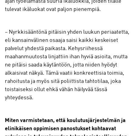
ajan työelämästä suuria ikäluokkia, joiden tilalle
tulevat ikäluokat ovat paljon pienempiä.
– Nyrkkisääntönä pitäisin yhden luukun periaatetta,
eli kansainvälinen osaaja saisi kaikki keskeiset
palvelut yhdestä paikasta. Kehysriihessä
maahanmuutosta linjattiin ihan hyviä asioita, mutta
ne pitäisi saada käytäntöön, jotta niiden hyödyt
alkaisivat näkyä. Tämä vaatii konkreettisia toimia,
rahoitusta ja myös sitä poliittista tahtotilaa, joka
toistaiseksi ollut ehkä vähän häilyvää tässä
yhteydessä.
Miten varmistetaan, että koulutusjärjestelmän ja
elinikäisen oppimisen panostukset kohtaavat