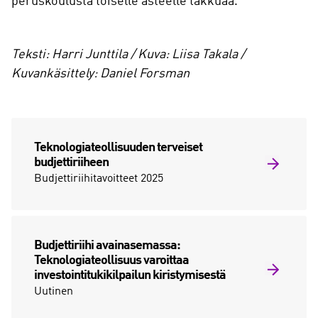
peruskoulusta toiselle asteelle takkuaa.
Teksti: Harri Junttila / Kuva: Liisa Takala /
Kuvankäsittely: Daniel Forsman
Teknologiateollisuuden terveiset
budjettiriiheen
Budjettiriihitavoitteet 2025
Budjettiriihi avainasemassa:
Teknologiateollisuus varoittaa
investointitukikilpailun kiristymisestä
Uutinen