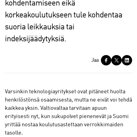
kohdentamiseen eikä
korkeakoulutukseen tule kohdentaa
suoria leikkauksia tai
indeksijäädytyksiä.
J
Jaa
a
a
Varsinkin teknologiayritykset ovat pitäneet huolta
henkilöstönsä osaamisesta, mutta ne eivät voi tehdä
kaikkea yksin. Valtiovaltaa tarvitaan apuun
erityisesti nyt, kun sukupolvet pienenevät ja Suomi
yrittää nostaa koulutusastettaan verrokkimaiden
tasolle.