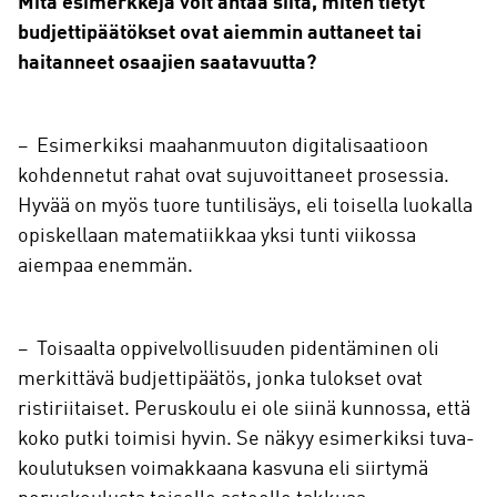
Mitä esimerkkejä voit antaa siitä, miten tietyt
budjettipäätökset ovat aiemmin auttaneet tai
haitanneet osaajien saatavuutta?
– Esimerkiksi maahanmuuton digitalisaatioon
kohdennetut rahat ovat sujuvoittaneet prosessia.
Hyvää on myös tuore tuntilisäys, eli toisella luokalla
opiskellaan matematiikkaa yksi tunti viikossa
aiempaa enemmän.
– Toisaalta oppivelvollisuuden pidentäminen oli
merkittävä budjettipäätös, jonka tulokset ovat
ristiriitaiset. Peruskoulu ei ole siinä kunnossa, että
koko putki toimisi hyvin. Se näkyy esimerkiksi tuva-
koulutuksen voimakkaana kasvuna eli siirtymä