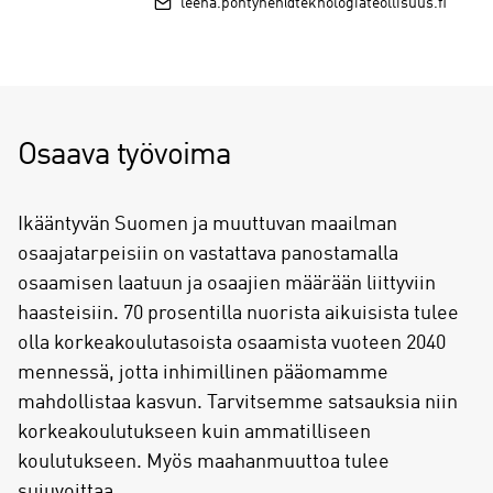
leena.pontynen@teknologiateollisuus.fi
Osaava työvoima
Ikääntyvän Suomen ja muuttuvan maailman
osaajatarpeisiin on vastattava panostamalla
osaamisen laatuun ja osaajien määrään liittyviin
haasteisiin. 70 prosentilla nuorista aikuisista tulee
olla korkeakoulutasoista osaamista vuoteen 2040
mennessä, jotta inhimillinen pääomamme
mahdollistaa kasvun. Tarvitsemme satsauksia niin
korkeakoulutukseen kuin ammatilliseen
koulutukseen. Myös maahanmuuttoa tulee
sujuvoittaa.