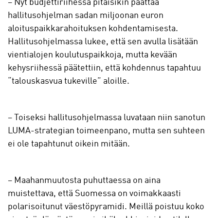
– Nyt budjettiriihessä pitäisikin päättää
hallitusohjelman sadan miljoonan euron
aloituspaikkarahoituksen kohdentamisesta.
Hallitusohjelmassa lukee, että sen avulla lisätään
vientialojen koulutuspaikkoja, mutta kevään
kehysriihessä päätettiin, että kohdennus tapahtuu
“talouskasvua tukeville” aloille.
– Toiseksi hallitusohjelmassa luvataan niin sanotun
LUMA-strategian toimeenpano, mutta sen suhteen
ei ole tapahtunut oikein mitään.
– Maahanmuutosta puhuttaessa on aina
muistettava, että Suomessa on voimakkaasti
polarisoitunut väestöpyramidi. Meillä poistuu koko