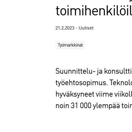
toimihenkilöi
21.2.2023 - Uutiset
Työmarkkinat
Suunnittelu- ja konsultt
työehtosopimus. Teknolo
hyväksyneet viime viikol
noin 31 000 ylempää toi
J