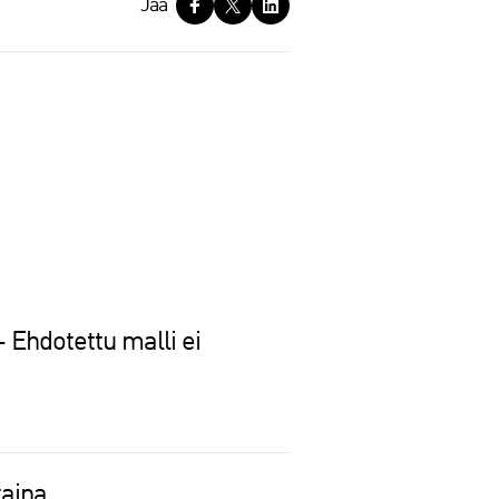
Jaa
– Ehdotettu malli ei
taina