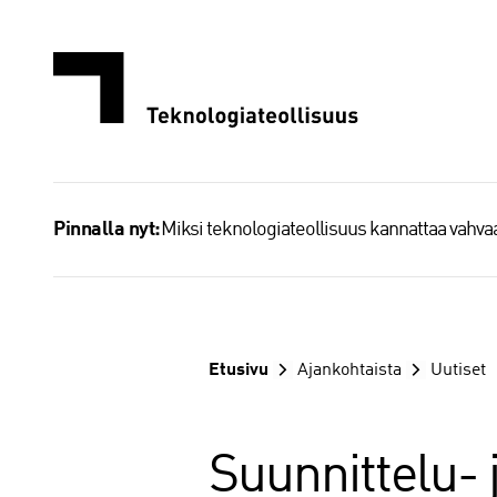
Siirry
sisältöön
Miksi teknologiateollisuus kannattaa vahv
Pinnalla nyt:
Etusivu
Ajankohtaista
Uutiset
Suunnittelu- 