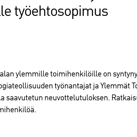
lle työehtosopimus
ialan ylemmille toimihenkilöille on syntyn
giateollisuuden työnantajat ja Ylemmät T
la saavutetun neuvottelutuloksen. Ratkais
mihenkilöä.