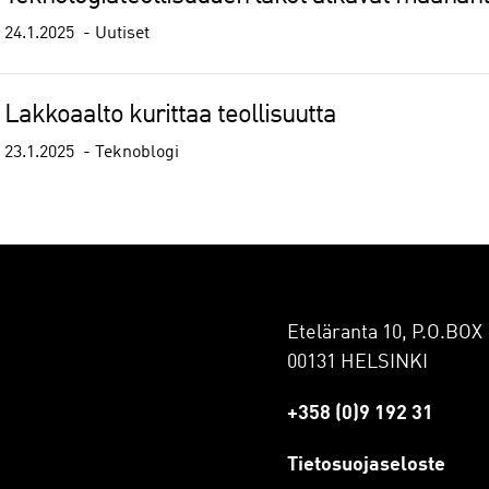
24.1.2025
Uutiset
Lakkoaalto kurittaa teollisuutta
23.1.2025
Teknoblogi
Eteläranta 10, P.O.BOX 
00131 HELSINKI
+358 (0)9 192 31
Tietosuojaseloste