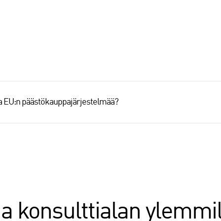
aa EU:n päästökauppajärjestelmää?
ja konsulttialan ylemmil