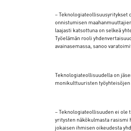
– Teknologiateollisuusyritykset 
onnistumisen maahanmuuttajien
laajasti katsottuna on selkeä yh
Työelämän rooli yhdenvertaisuud
avainasemassa, sanoo varatoimi
Teknologiateollisuudella on jäseny
monikulttuuristen työyhteisöjen
– Teknologiateollisuuden ei ole 
yritysten näkökulmasta rasismi h
jokaisen ihmisen oikeudesta yhde