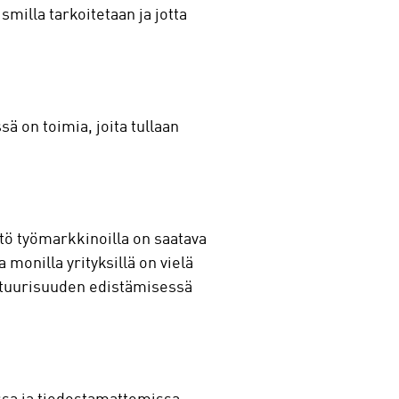
milla tarkoitetaan ja jotta
ä on toimia, joita tullaan
ttö työmarkkinoilla on saatava
 monilla yrityksillä on vielä
ttuurisuuden edistämisessä