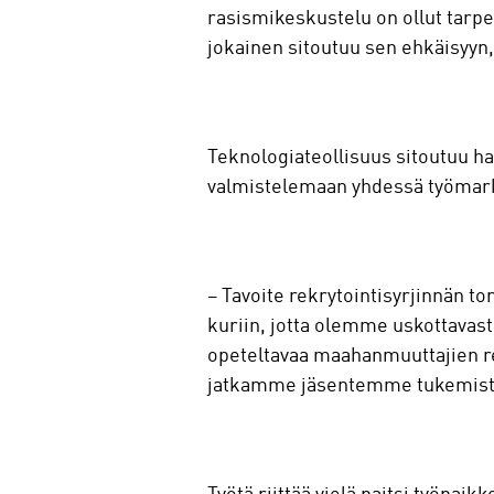
rasismikeskustelu on ollut tarpe
jokainen sitoutuu sen ehkäisyyn,
Teknologiateollisuus sitoutuu hal
valmistelemaan yhdessä työmark
– Tavoite rekrytointisyrjinnän t
kuriin, jotta olemme uskottavasti
opeteltavaa maahanmuuttajien r
jatkamme jäsentemme tukemista