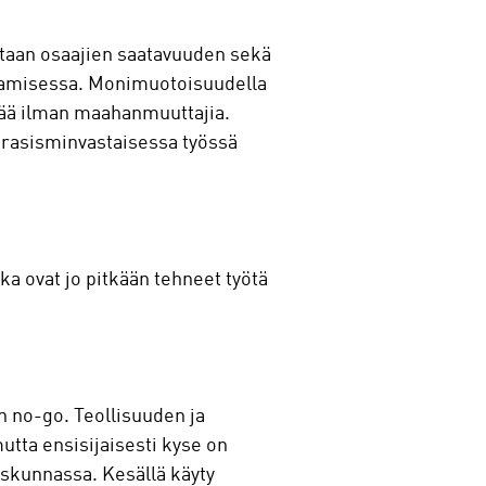
istaan osaajien saatavuuden sekä
tamisessa. Monimuotoisuudella
rjää ilman maahanmuuttajia.
 rasisminvastaisessa työssä
tka ovat jo pitkään tehneet työtä
n no-go. Teollisuuden ja
tta ensisijaisesti kyse on
iskunnassa. Kesällä käyty