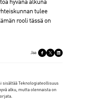
ntoa hyvänä alkuna
yhteiskunnan tulee
lämän rooli tässä on
Jaa
 sisältää Teknologiateollisuus
hyvä alku, mutta olennaista on
orjata.