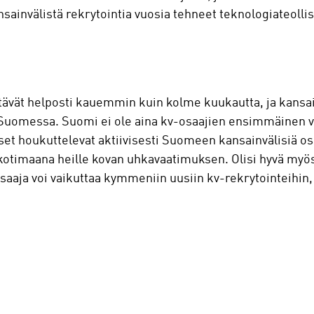
nsainvälistä rekrytointia vuosia tehneet teknologiateolli
tävät helposti kauemmin kuin kolme kuukautta, ja kansainv
Suomessa. Suomi ei ole aina kv-osaajien ensimmäinen vai
tykset houkuttelevat aktiivisesti Suomeen kansainvälisiä 
imaana heille kovan uhkavaatimuksen. Olisi hyvä myös 
saaja voi vaikuttaa kymmeniin uusiin kv-rekrytointeihin,