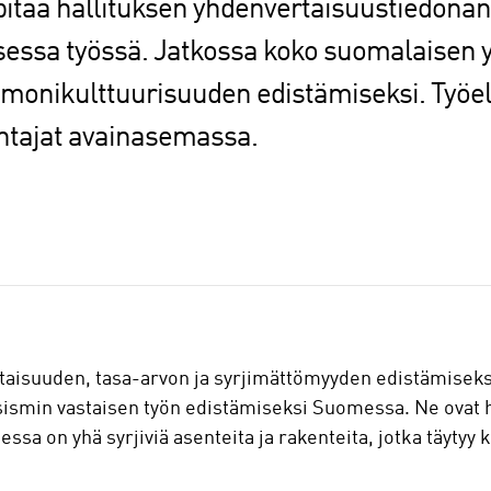
 pitää hallituksen yhdenvertaisuustiedona
essa työssä. Jatkossa koko suomalaisen 
ä monikulttuurisuuden edistämiseksi. Työe
antajat avainasemassa.
taisuuden, tasa-arvon ja syrjimättömyyden edistämiseksi
rasismin vastaisen työn edistämiseksi Suomessa. Ne ovat 
a on yhä syrjiviä asenteita ja rakenteita, jotka täytyy k