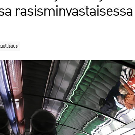
a rasisminvastaisessa
tuullisuus