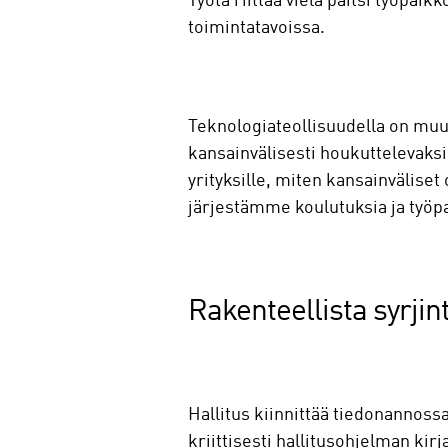
Työtä riittää vielä paitsi työpai
toimintatavoissa.
Teknologiateollisuudella on m
kansainvälisesti houkuttelevaks
yrityksille, miten kansainvälise
järjestämme koulutuksia ja työ
Rakenteellista syrjin
Hallitus kiinnittää tiedonannossa
kriittisesti hallitusohjelman k