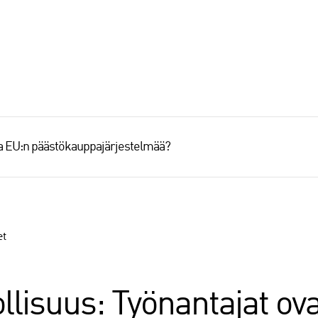
aa EU:n päästökauppajärjestelmää?
et
llisuus: Työnantajat ova