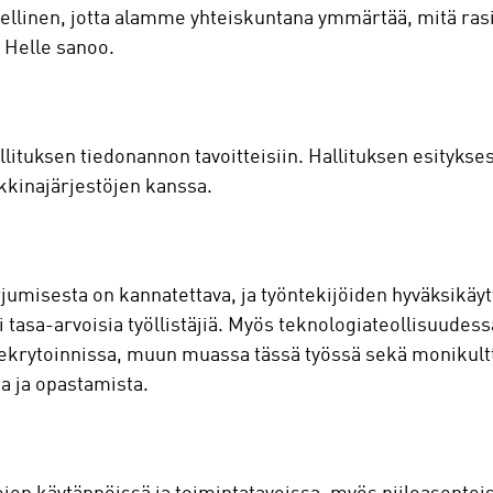
ellinen, jotta alamme yhteiskuntana ymmärtää, mitä rasis
 Helle sanoo.
lituksen tiedonannon tavoitteisiin. Hallituksen esityksess
kinajärjestöjen kanssa.
orjumisesta on kannatettava, ja työntekijöiden hyväksikäy
 tasa-arvoisia työllistäjiä. Myös teknologiateollisuudessa
ekrytoinnissa, muun muassa tässä työssä sekä monikul
 ja opastamista.