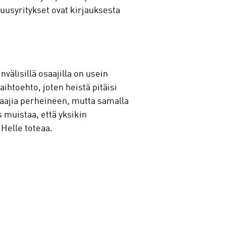
suusyritykset ovat kirjauksesta
älisillä osaajilla on usein
htoehto, joten heistä pitäisi
osaajia perheineen, mutta samalla
muistaa, että yksikin
 Helle toteaa.