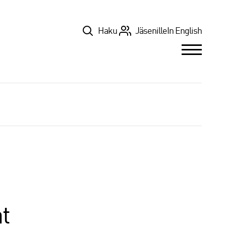
Top
Haku
Jäsenille
In English
t