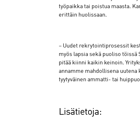
työpaikka tai poistua maasta. Ka
erittäin huolissaan.
– Uudet rekrytointiprosessit kes
myös lapsia sekä puoliso töissä 
pitää kiinni kaikin keinoin. Yri
annamme mahdollisena uutena kot
tyytyväinen ammatti- tai huippuo
Lisätietoja: