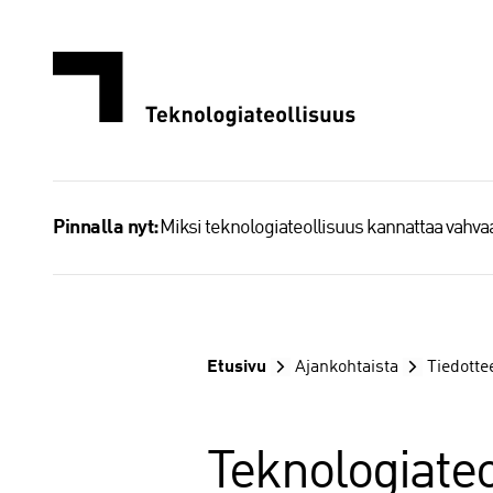
Siirry
sisältöön
Miksi teknologiateollisuus kannattaa vahv
Pinnalla nyt:
Etusivu
Ajankohtaista
Tiedotte
Teknologiateo