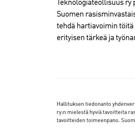
Teknologiateollisuus ry
Suomen rasisminvastais
tehdä hartiavoimin töit
erityisen tärkeä ja työn
J
a
a
Hallituksen tiedonanto yhdenver
ry:n mielestä hyviä tavoitteita 
tavoitteiden toimeenpano. Suomess