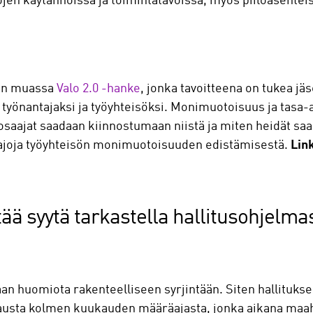
kkojen käytännöissä ja toimintatavoissa, myös piiloasente
uun muassa
Valo 2.0 -hanke
, jonka tavoitteena on tukea jä
i työnantajaksi ja työyhteisöksi. Monimuotoisuus ja tas
t osaajat saadaan kiinnostumaan niistä ja miten heidät sa
pajoja työyhteisön monimuotoisuuden edistämisestä.
Link
tää syytä tarkastella hallitusohjelma
an huomiota rakenteelliseen syrjintään. Siten hallituksen 
irjausta kolmen kuukauden määräajasta, jonka aikana maa