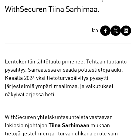
WithSecuren Tiina Sarhimaa.
J
Jaa
a
a
Lentokentän lähtötaulu pimenee. Tehtaan tuotanto
pysähtyy. Sairaalassa ei saada potilastietoja auki.
Kesällä 2024 yksi tietoturvapäivitys pysäytti
järjestelmiä ympäri maailmaa, ja vaikutukset
näkyivät arjessa heti.
WithSecuren yhteiskuntasuhteista vastaavan
lakiasiainjohtajan
Tiina Sarhimaan
mukaan
tietojärjestelmien ja -turvan uhkana ei ole vain