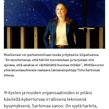
Resilienssi voi parhaimmillaan tuoda yritykselle kilpailuetua.
”On tavoiteltavaa, että häiriöt tunnistetaan ja torjutaan niin
ajoissa, että asiakas ei välttämättä huomaa mitään”, WithSecuren
yhteiskuntasuhteista vastaava lakiasiainjohtaja Tiina Sarhimaa
toteaa.
Yritysten ja muiden organisaatioiden ei pitäisi
käsitellä kyberturvaa irrallisena teknisenä
kysymyksenä, Sarhimaa sanoo. On syytä harkita,