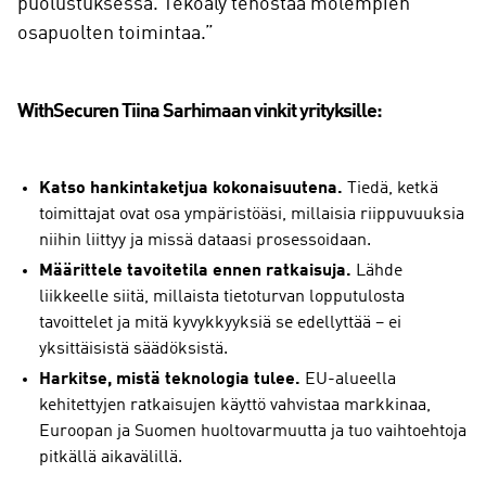
puolustuksessa. Tekoäly tehostaa molempien
osapuolten toimintaa.”
WithSecuren Tiina Sarhimaan vinkit yrityksille:
Katso hankintaketjua kokonaisuutena.
Tiedä, ketkä
toimittajat ovat osa ympäristöäsi, millaisia riippuvuuksia
niihin liittyy ja missä dataasi prosessoidaan.
Määrittele tavoitetila ennen ratkaisuja.
Lähde
liikkeelle siitä, millaista tietoturvan lopputulosta
tavoittelet ja mitä kyvykkyyksiä se edellyttää – ei
yksittäisistä säädöksistä.
Harkitse, mistä teknologia tulee.
EU-alueella
kehitettyjen ratkaisujen käyttö vahvistaa markkinaa,
Euroopan ja Suomen huoltovarmuutta ja tuo vaihtoehtoja
pitkällä aikavälillä.