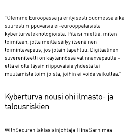
”Olemme Euroopassa ja erityisesti Suomessa aika
suuresti riippuvaisia ei-eurooppalaisista
kyberturvateknologioista. Pitäisi miettiä, miten
toimitaan, jotta meillä säilyy itsenäinen
toimintavapaus, jos jotain tapahtuu. Digitaalinen
suvereniteetti on käytännössä valinnanvapautta –
että ei olla täysin riippuvaisia yhdestä tai
muutamista toimijoista, joihin ei voida vaikuttaa.”
Kyberturva nousi ohi ilmasto- ja
talousriskien
WithSecuren lakiasiainjohtaja Tiina Sarhimaa