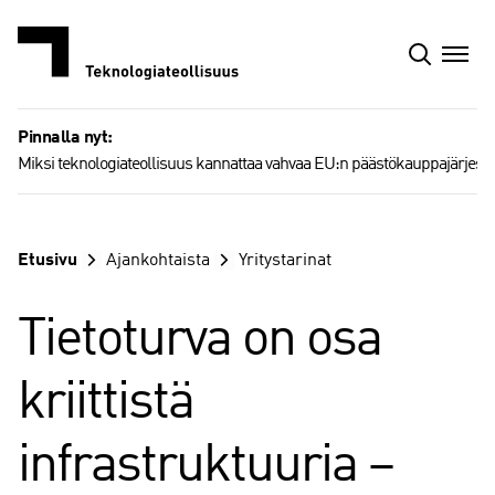
Siirry
sisältöön
Pinnalla nyt:
Miksi teknologiateollisuus kannattaa vahvaa EU:n päästökauppajärjest
Etusivu
Ajankohtaista
Yritystarinat
Tietoturva on osa
kriittistä
infrastruktuuria –