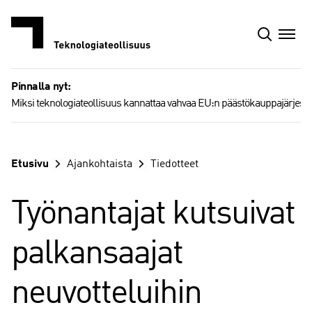
Siirry
sisältöön
Pinnalla nyt:
Miksi teknologiateollisuus kannattaa vahvaa EU:n päästökauppajärjest
Etusivu
Ajankohtaista
Tiedotteet
Työnantajat kutsuivat
palkansaajat
neuvotteluihin