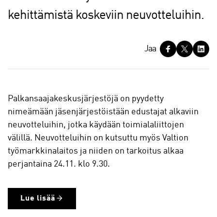
kehittämistä koskeviin neuvotteluihin.
J
Jaa
a
a
Palkansaajakeskusjärjestöjä on pyydetty
nimeämään jäsenjärjestöistään edustajat alkaviin
neuvotteluihin, jotka käydään toimialaliittojen
välillä. Neuvotteluihin on kutsuttu myös Valtion
työmarkkinalaitos ja niiden on tarkoitus alkaa
perjantaina 24.11. klo 9.30.
Lue lisää