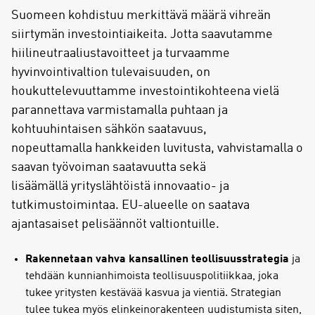
Suomeen kohdistuu merkittävä määrä vihreän
siirtymän investointiaikeita. Jotta saavutamme
hiilineutraaliustavoitteet ja turvaamme
hyvinvointivaltion tulevaisuuden, on
houkuttelevuuttamme investointikohteena vielä
parannettava varmistamalla puhtaan ja
kohtuuhintaisen sähkön saatavuus,
nopeuttamalla hankkeiden luvitusta, vahvistamalla o
saavan työvoiman saatavuutta sekä
lisäämällä yrityslähtöistä innovaatio- ja
tutkimustoimintaa. EU-alueelle on saatava
ajantasaiset pelisäännöt valtiontuille.
Rakennetaan vahva kansallinen teollisuusstrategia
ja
tehdään kunnianhimoista teollisuuspolitiikkaa, joka
tukee yritysten kestävää kasvua ja vientiä. Strategian
tulee tukea myös elinkeinorakenteen uudistumista siten,