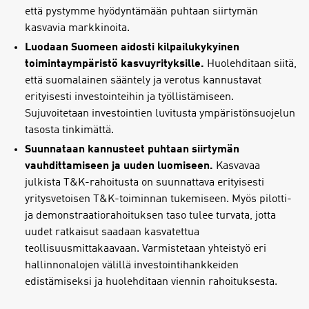
että pystymme hyödyntämään puhtaan siirtymän
kasvavia markkinoita.
Luodaan Suomeen aidosti kilpailukykyinen
toimintaympäristö kasvuyrityksille.
Huolehditaan siitä,
että suomalainen sääntely ja verotus kannustavat
erityisesti investointeihin ja työllistämiseen.
Sujuvoitetaan investointien luvitusta ympäristönsuojelun
tasosta tinkimättä.
Suunnataan kannusteet puhtaan siirtymän
vauhdittamiseen ja uuden luomiseen.
Kasvavaa
julkista T&K-rahoitusta on suunnattava erityisesti
yritysvetoisen T&K-toiminnan tukemiseen. Myös pilotti-
ja demonstraatiorahoituksen taso tulee turvata, jotta
uudet ratkaisut saadaan kasvatettua
teollisuusmittakaavaan. Varmistetaan yhteistyö eri
hallinnonalojen välillä investointihankkeiden
edistämiseksi ja huolehditaan viennin rahoituksesta.