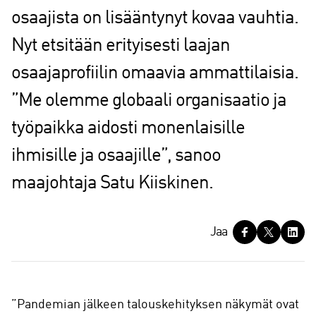
osaajista on lisääntynyt kovaa vauhtia.
Nyt etsitään erityisesti laajan
osaajaprofiilin omaavia ammattilaisia.
”Me olemme globaali organisaatio ja
työpaikka aidosti monenlaisille
ihmisille ja osaajille”, sanoo
maajohtaja Satu Kiiskinen.
J
Jaa
a
a
”Pandemian jälkeen talouskehityksen näkymät ovat