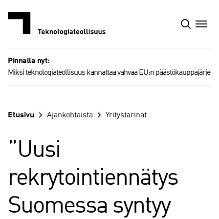
Siirry
sisältöön
Pinnalla nyt:
Miksi teknologiateollisuus kannattaa vahvaa EU:n päästökauppajärjest
Etusivu
Ajankohtaista
Yritystarinat
”Uusi
rekrytointiennätys
Suomessa syntyy