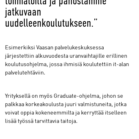
toimialoilta ja panostamme
jatkuvaan
uudelleenkoulutukseen.”
Esimerkiksi Vaasan palvelukeskuksessa
järjestettiin alkuvuodesta uranvaihtajille erillinen
koulutusohjelma, jossa ihmisiä koulutettiin it-alan
palvelutehtäviin.
Yrityksellä on myös Graduate-ohjelma, johon se
palkkaa korkeakoulusta juuri valmistuneita, jotka
voivat oppia kokeneemmilta ja kerryttää itselleen
lisää työssä tarvittavia taitoja.