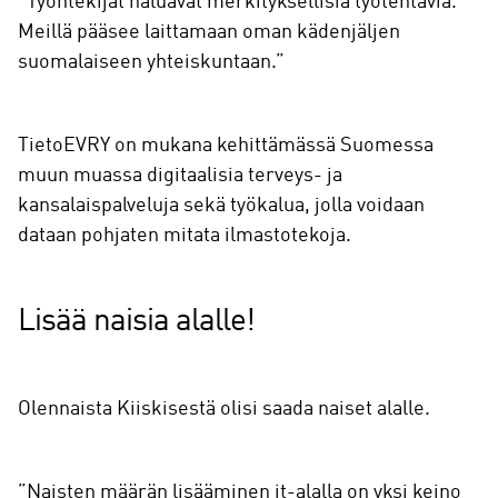
”Työntekijät haluavat merkityksellisiä työtehtäviä.
Meillä pääsee laittamaan oman kädenjäljen
suomalaiseen yhteiskuntaan.”
TietoEVRY on mukana kehittämässä Suomessa
muun muassa digitaalisia terveys- ja
kansalaispalveluja sekä työkalua, jolla voidaan
dataan pohjaten mitata ilmastotekoja.
Lisää naisia alalle!
Olennaista Kiiskisestä olisi saada naiset alalle.
”Naisten määrän lisääminen it-alalla on yksi keino