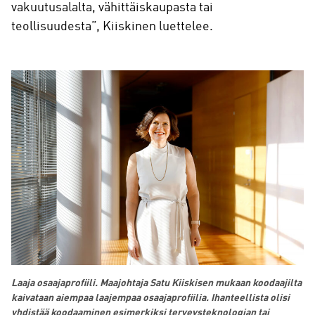
vakuutusalalta, vähittäiskaupasta tai
teollisuudesta”, Kiiskinen luettelee.
Laaja osaajaprofiili.
Maajohtaja Satu Kiiskisen mukaan koodaajilta
kaivataan aiempaa laajempaa osaajaprofiilia. Ihanteellista olisi
yhdistää koodaaminen esimerkiksi terveysteknologian tai