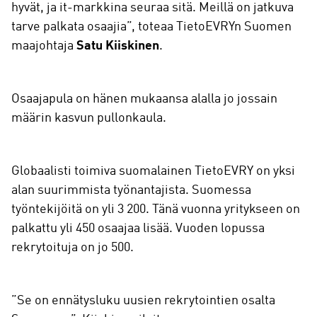
hyvät, ja it-markkina seuraa sitä. Meillä on jatkuva
tarve palkata osaajia”, toteaa TietoEVRYn Suomen
maajohtaja
Satu Kiiskinen
.
Osaajapula on hänen mukaansa alalla jo jossain
määrin kasvun pullonkaula.
Globaalisti toimiva suomalainen TietoEVRY on yksi
alan suurimmista työnantajista. Suomessa
työntekijöitä on yli 3 200. Tänä vuonna yritykseen on
palkattu yli 450 osaajaa lisää. Vuoden lopussa
rekrytoituja on jo 500.
”Se on ennätysluku uusien rekrytointien osalta