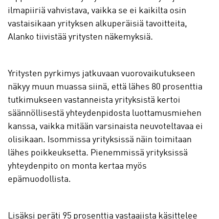
ilmapiiriä vahvistava, vaikka se ei kaikilta osin
vastaisikaan yrityksen alkuperäisiä tavoitteita,
Alanko tiivistää yritysten näkemyksiä.
Yritysten pyrkimys jatkuvaan vuorovaikutukseen
näkyy muun muassa siinä, että lähes 80 prosenttia
tutkimukseen vastanneista yrityksistä kertoi
säännöllisestä yhteydenpidosta luottamusmiehen
kanssa, vaikka mitään varsinaista neuvoteltavaa ei
olisikaan. Isommissa yrityksissä näin toimitaan
lähes poikkeuksetta. Pienemmissä yrityksissä
yhteydenpito on monta kertaa myös
epämuodollista.
Lisäksi peräti 95 prosenttia vastaajista käsittelee