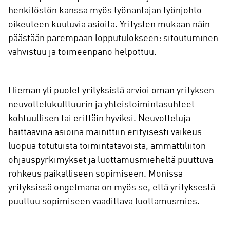
henkilöstön kanssa myös työnantajan työnjohto-
oikeuteen kuuluvia asioita. Yritysten mukaan näin
päästään parempaan lopputulokseen: sitoutuminen
vahvistuu ja toimeenpano helpottuu.
Hieman yli puolet yrityksistä arvioi oman yrityksen
neuvottelukulttuurin ja yhteistoimintasuhteet
kohtuullisen tai erittäin hyviksi. Neuvotteluja
haittaavina asioina mainittiin erityisesti vaikeus
luopua totutuista toimintatavoista, ammattiliiton
ohjauspyrkimykset ja luottamusmieheltä puuttuva
rohkeus paikalliseen sopimiseen. Monissa
yrityksissä ongelmana on myös se, että yrityksestä
puuttuu sopimiseen vaadittava luottamusmies.