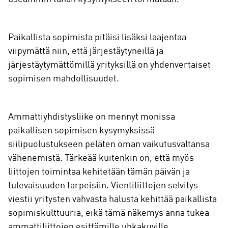
Paikallista sopimista pitäisi lisäksi laajentaa
viipymättä niin, että järjestäytyneillä ja
järjestäytymättömillä yrityksillä on yhdenvertaiset
sopimisen mahdollisuudet.
Ammattiyhdistysliike on mennyt monissa
paikallisen sopimisen kysymyksissä
siilipuolustukseen peläten oman vaikutusvaltansa
vähenemistä. Tärkeää kuitenkin on, että myös
liittojen toimintaa kehitetään tämän päivän ja
tulevaisuuden tarpeisiin. Vientiliittojen selvitys
viestii yritysten vahvasta halusta kehittää paikallista
sopimiskulttuuria, eikä tämä näkemys anna tukea
ammattiliittojen esittämille uhkakuville.