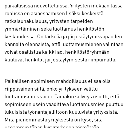
paikallisissa neuvotteluissa. Yritysten mukaan tässä
roolissa on asiaosaamisen lisäksi keskeistä
ratkaisuhakuisuus, yritysten tarpeiden
ymmärtäminen sekä luottamus henkilöstön
keskuudessa. On tärkeää ja järjestäytymisvapauden
kannalta olennaista, että luottamusmiehen valintaan
voivat osallistua kaikki ao. henkilöstöryhmään
kuuluvat henkilöt järjestäytymisestä riippumatta.
Paikallisen sopimisen mahdollisuus ei saa olla
riippuvainen siitä, onko yritykseen valittu
luottamusmies vai ei. Tämäkin selvitys osoitti, että
sopimiseen usein vaadittava luottamusmies puuttuu
lukuisista työnantajaliittoon kuuluvista yrityksistä.
Mitä pienemmästä yrityksestä on kyse, sitä
useammin tähän kysymykseen törmätään.