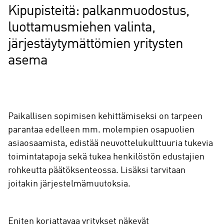
Kipupisteitä: palkanmuodostus,
luottamusmiehen valinta,
järjestäytymättömien yritysten
asema
Paikallisen sopimisen kehittämiseksi on tarpeen
parantaa edelleen mm. molempien osapuolien
asiaosaamista, edistää neuvottelukulttuuria tukevia
toimintatapoja sekä tukea henkilöstön edustajien
rohkeutta päätöksenteossa. Lisäksi tarvitaan
joitakin järjestelmämuutoksia.
Eniten korjattavaa yritykset näkevät