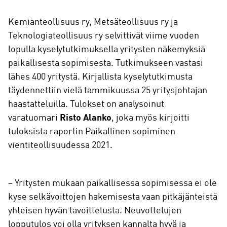
Kemianteollisuus ry, Metsäteollisuus ry ja
Teknologiateollisuus ry selvittivät viime vuoden
lopulla kyselytutkimuksella yritysten näkemyksiä
paikallisesta sopimisesta. Tutkimukseen vastasi
lähes 400 yritystä. Kirjallista kyselytutkimusta
täydennettiin vielä tammikuussa 25 yritysjohtajan
haastatteluilla. Tulokset on analysoinut
varatuomari
Risto Alanko
, joka myös kirjoitti
tuloksista raportin Paikallinen sopiminen
vientiteollisuudessa 2021.
– Yritysten mukaan paikallisessa sopimisessa ei ole
kyse selkävoittojen hakemisesta vaan pitkäjänteistä
yhteisen hyvän tavoittelusta. Neuvottelujen
lopputulos voi olla yrityksen kannalta hyvä ja