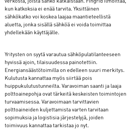
verkosta, joista sähkö katkaistaan. Fingrid ilmoittaa,
kun katkoksia ei enää tarvita. Yksittäinen
sähkökatko voi koskea laajaa maantieteellistä
aluetta, jonka sisällä sähköä ei voida toimittaa
yhdellekään käyttäjälle.
Yritysten on syytä varautua sähköpulatilanteeseen
hyvissä ajoin, tilaisuudessa painotettiin.
Energiansäästötoimilla on edelleen suuri merkitys.
Kulutusta kannattaa myös siirtää pois
huippukulutustunneilta. Varavoiman saanti ja laaja
polttoainepohja ovat tärkeitä keskeisten toimintojen
turvaamisessa. Varavoimaan tarvittavien
polttoaineiden kuljettamista varten tarvitaan
sopimuksia ja logistisia järjestelyjä, joiden
toimivuus kannattaa tarkistaa jo nyt.