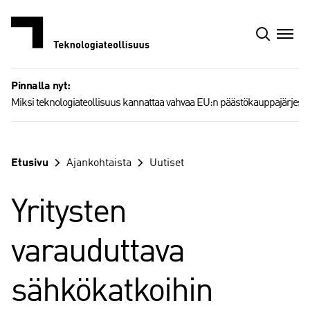
Siirry
sisältöön
Pinnalla nyt:
Miksi teknologiateollisuus kannattaa vahvaa EU:n päästökauppajärjest
Etusivu
Ajankohtaista
Uutiset
Yritysten
varauduttava
sähkökatkoihin