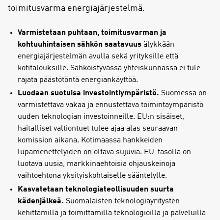
toimitusvarma energiajärjestelmä.
Varmistetaan puhtaan, toimitusvarman ja
kohtuuhintaisen sähkön saatavuus
älykkään
energiajärjestelmän avulla sekä yrityksille että
kotitalouksille. Sähköistyvässä yhteiskunnassa ei tule
rajata päästötöntä energiankäyttöä.
Luodaan suotuisa investointiympäristö.
Suomessa on
varmistettava vakaa ja ennustettava toimintaympäristö
uuden teknologian investoinneille. EU:n sisäiset,
haitalliset valtiontuet tulee ajaa alas seuraavan
komission aikana. Kotimaassa hankkeiden
lupamenettelyiden on oltava sujuvia. EU-tasolla on
luotava uusia, markkinaehtoisia ohjauskeinoja
vaihtoehtona yksityiskohtaiselle sääntelylle.
Kasvatetaan teknologiateollisuuden suurta
kädenjälkeä.
Suomalaisten teknologiayritysten
kehittämillä ja toimittamilla teknologioilla ja palveluilla