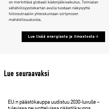
on merkittävä globaali kädenjälkivaikutus. Toimialan
vähähiilisyystiekartan avulla tuodaan näkyvyyttä
hiilineutraaliin yhteiskuntaan siirtymisen
mahdollisuuksista.
Lue lisää energiasta ja ilmastosta
Lue seuraavaksi
EU:n päästökauppa uudistuu 2030-luvulle –
tulevissa neuvotteluissa päästökauppa