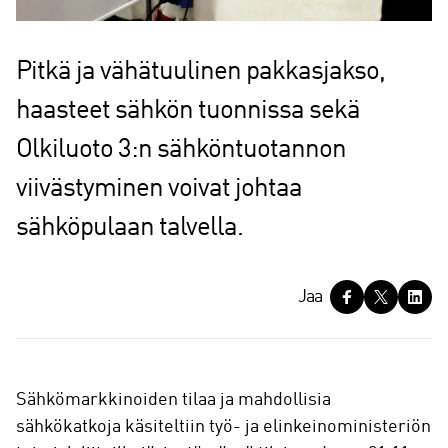
Pitkä ja vähätuulinen pakkasjakso,
haasteet sähkön tuonnissa sekä
Olkiluoto 3:n sähköntuotannon
viivästyminen voivat johtaa
sähköpulaan talvella.
J
Jaa
a
a
Sähkömarkkinoiden tilaa ja mahdollisia
sähkökatkoja käsiteltiin työ- ja elinkeinoministeriön