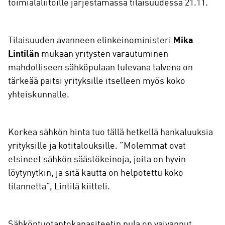
toimialaliitoille järjestämässä tilaisuudessa 21.11.
Tilaisuuden avanneen elinkeinoministeri
Mika
Lintilän
mukaan yritysten varautuminen
mahdolliseen sähköpulaan tulevana talvena on
tärkeää paitsi yrityksille itselleen myös koko
yhteiskunnalle.
Korkea sähkön hinta tuo tällä hetkellä hankaluuksia
yrityksille ja kotitalouksille. ”Molemmat ovat
etsineet sähkön säästökeinoja, joita on hyvin
löytynytkin, ja sitä kautta on helpotettu koko
tilannetta”, Lintilä kiitteli.
Sähköntuotantokapasiteetin pula on vaivannut