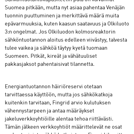
Suomea pitkään, mutta nyt asiaa pahentaa Venäjän
tuonnin puuttuminen ja merkittävä määrä muita
epävarmuuksia, kuten kaasun saatavuus ja Olkiluoto
3:n ongelmat. Jos Olkiluodon kolmosreaktorin
sähköntuotannon aloitus edelleen viivästyy, talvesta
tulee vaikea ja sähköä täytyy kyetä tuomaan
Suomeen. Pitkät, kireät ja vähätuuliset
pakkasjaksot pahentaisivat tilannetta.
Energiantuotannon häiriöreservi otetaan
tarvittaessa käyttöön, mutta jos sähkökatkoja
kuitenkin tarvitaan, Fingrid arvio kulutuksen
vähennystarpeen ja antaa määräykset
jakeluverkkoyhtiöille alentaa tehoa riittävästi.
Tämän jälkeen verkkoyhtiöt määrittelevät ne osat