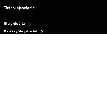
Tietosuojaseloste
Ota yhteyttä
Kaikki yhteystiedot
Toimipisteet
Organisaatio
Tavoitteemme
TeknoBaro
Yritystarinat