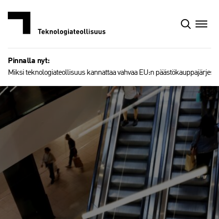
Siirry
sisältöön
Pinnalla nyt:
Miksi teknologiateollisuus kannattaa vahvaa EU:n päästökauppajärjest