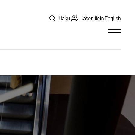
Top
Haku
Jäsenille
In English