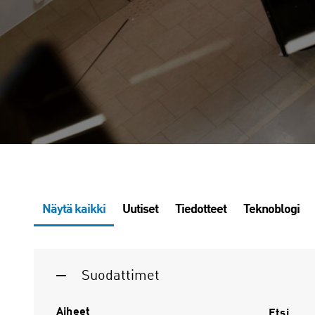
Näytä kaikki
Uutiset
Tiedotteet
Teknoblogi
Suodattimet
Aiheet
Etsi