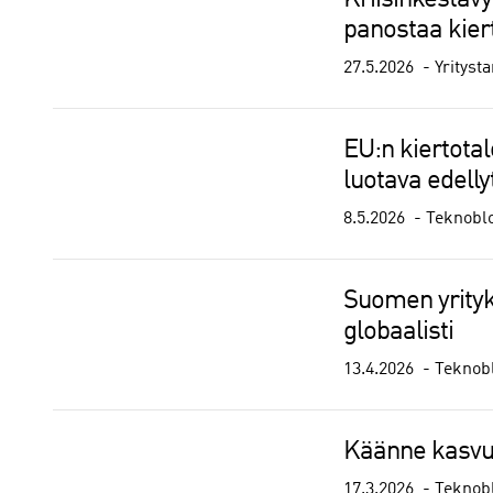
Kriisinkestävy
panostaa kier
27.5.2026
Yritysta
EU:n kiertota
luotava edelly
8.5.2026
Teknobl
Suomen yrityks
globaalisti
13.4.2026
Teknob
Käänne kasvuu
17.3.2026
Teknob