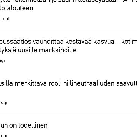
yttä rakennetaan jo suunnittelupöydällä – A-In
totalouteen
rinat
loussäädös vauhdittaa kestävää kasvua – koti
tyksiä uusille markkinoille
ogi
illä merkittävä rooli hiilineutraaliuden saavu
logi
n on todellinen
logi