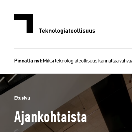
Siirry
sisältöön
Miksi teknologiateollisuus kannattaa vahv
Pinnalla nyt:
Etusivu
Ajankohtaista