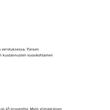
 verotuksessa. Yleisen
en kustannusten vuosikohtainen
on 45 prosenttia. Myös ylimääräisen