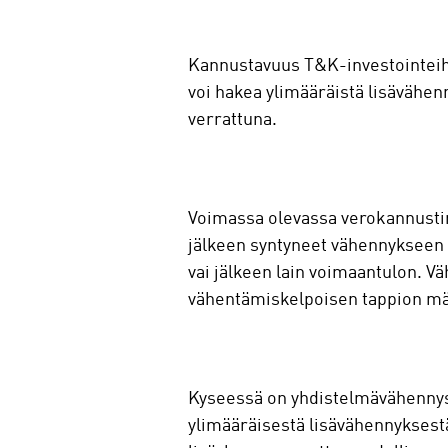
Kannustavuus T&K-investointeihin
voi hakea ylimääräistä lisävähen
verrattuna.
Voimassa olevassa verokannustim
jälkeen syntyneet vähennykseen o
vai jälkeen lain voimaantulon. V
vähentämiskelpoisen tappion m
Kyseessä on yhdistelmävähennys e
ylimääräisestä lisävähennykses