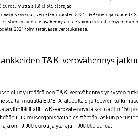
euroa, mutta sillä ei ole alarajaa.
äärä kasvanut, verrataan vuoden 2024 T&K-menoja vuodelta 20
oksi ylimääräinen lisävähennys tulee voimaan vuotta myöhemmin
delta 2024 toimitettavassa verotuksessa.
hankkeiden T&K-verovähennys jatku
ssa ollut ylimääräinen T&K-verovähennys yritysten tutk
essa tai muualla EU/ETA-alueella sijaitsevien tutkimus
sta ylimääräistä T&K-verovähennystä korotettiin 150 pr
ehdään tutkimusorganisaation esittämän laskun perustee
aja on 10 000 euroa ja yläraja 1 000 000 euroa.