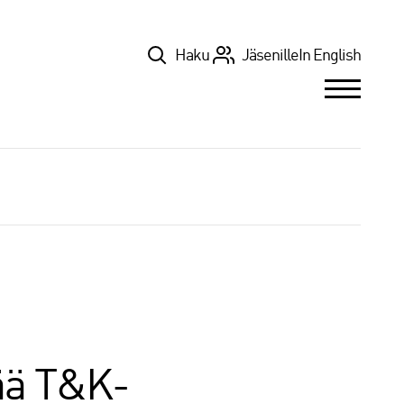
Top
Haku
Jäsenille
In English
vää T&K-