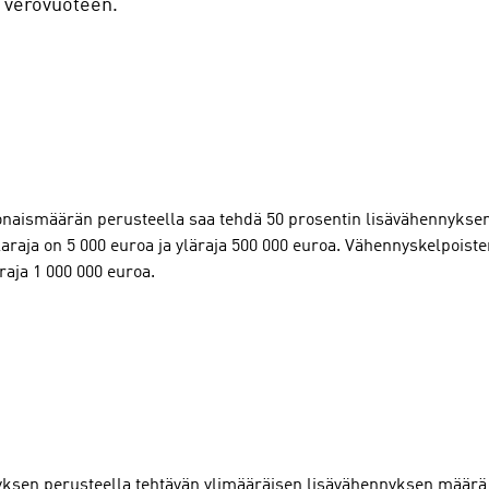
n verovuoteen.
aismäärän perusteella saa tehdä 50 prosentin lisävähennyksen
araja on 5 000 euroa ja yläraja 500 000 euroa. Vähennyskelpoist
äraja 1 000 000 euroa.
ksen perusteella tehtävän ylimääräisen lisävähennyksen määrä 