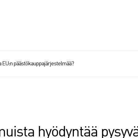
aa EU:n päästökauppajärjestelmää?
 muista hyödyntää pysy