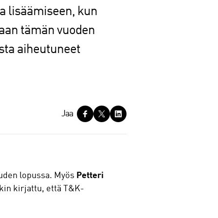
a lisäämiseen, kun
maan tämän vuoden
sta aiheutuneet
Jaa
auden lopussa. Myös
Petteri
in kirjattu, että T&K-