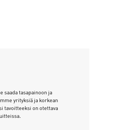
ee saada tasapainoon ja
lemme yrityksiä ja korkean
 tavoitteeksi on otettava
itteissa.