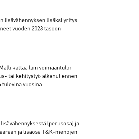
 lisävähennyksen lisäksi yritys
tyneet vuoden 2023 tasoon
alli kattaa lain voimaantulon
s- tai kehitystyö alkanut ennen
 tulevina vuosina
 lisävähennyksestä (perusosa) ja
määrään ja lisäosa T&K-menojen