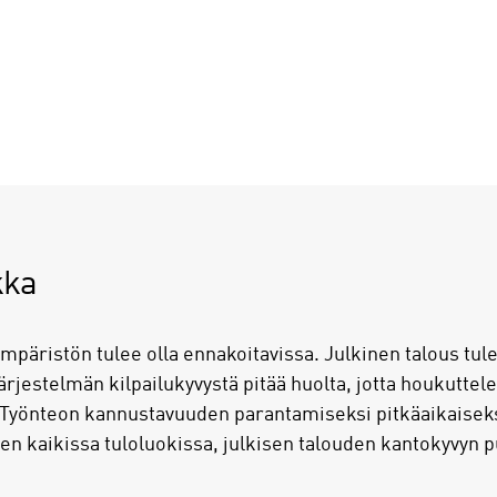
kka
ympäristön tulee olla ennakoitavissa. Julkinen talous tul
ärjestelmän kilpailukyvystä pitää huolta, jotta houkutte
Työnteon kannustavuuden parantamiseksi pitkäaikaiseksi
 kaikissa tuloluokissa, julkisen talouden kantokyvyn pu