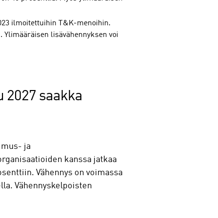
23 ilmoitettuihin T&K-menoihin.
. Ylimääräisen lisävähennyksen voi
u 2027 saakka
imus- ja
organisaatioiden kanssa jatkaa
osenttiin. Vähennys on voimassa
lla. Vähennyskelpoisten