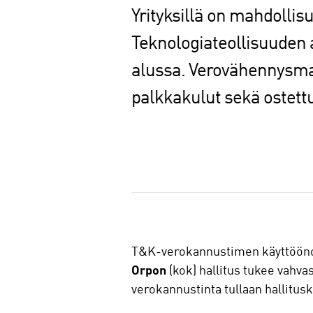
Yrityksillä on mahdoll
Teknologiateollisuuden
alussa. Verovähennysma
palkkakulut sekä ostett
J
a
a
T&K-verokannustimen käyttöönot
Orpon
(kok) hallitus tukee vahva
verokannustinta tullaan hallitu