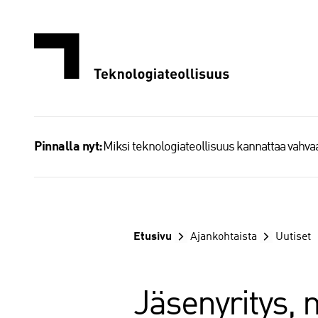
Siirry
sisältöön
Miksi teknologiateollisuus kannattaa vahv
Pinnalla nyt:
Etusivu
Ajankohtaista
Uutiset
Jäsenyritys,