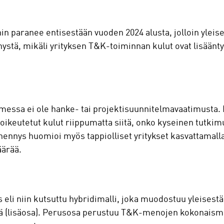
 paranee entisestään vuoden 2024 alusta, jolloin yleisen
nystä, mikäli yrityksen T&K-toiminnan kulut ovat lisään
essa ei ole hanke- tai projektisuunnitelmavaatimusta. M
ikeutetut kulut riippumatta siitä, onko kyseinen tutkimu
ähennys huomioi myös tappiolliset yritykset kasvattamalla
äärää.
li niin kutsuttu hybridimalli, joka muodostuu yleisestä
tä (lisäosa). Perusosa perustuu T&K-menojen kokonais