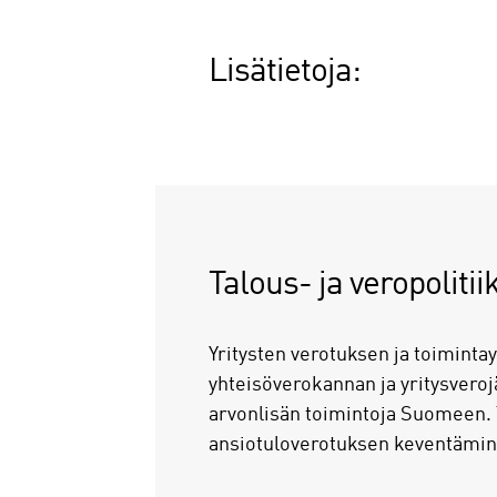
Lisätietoja:
Talous- ja veropolitii
Yritysten verotuksen ja toiminta
yhteisöverokannan ja yritysveroj
arvonlisän toimintoja Suomeen. 
ansiotuloverotuksen keventäminen