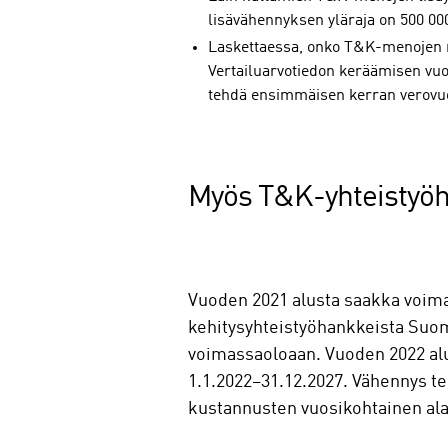
lisävähennyksen yläraja on 500 000 
Laskettaessa, onko T&K-menojen m
Vertailuarvotiedon keräämisen vu
tehdä ensimmäisen kerran verovuo
Myös T&K-yhteistyö
Vuoden 2021 alusta saakka voima
kehitysyhteistyöhankkeista Suom
voimassaoloaan. Vuoden 2022 alu
1.1.2022–31.12.2027. Vähennys t
kustannusten vuosikohtainen alar