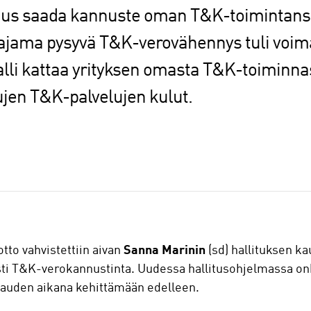
isuus saada kannuste oman T&K-toimintans
 ajama pysyvä T&K-verovähennys tuli voi
lli kattaa yrityksen omasta T&K-toiminna
ujen T&K-palvelujen kulut.
to vahvistettiin aivan
Sanna Marinin
(sd) hallituksen k
sti T&K-verokannustinta. Uudessa hallitusohjelmassa onk
skauden aikana kehittämään edelleen.