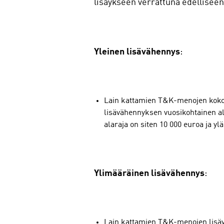
lisäykseen verrattuna edellisee
Yleinen lisävähennys
:
Lain kattamien T&K-menojen kokon
lisävähennyksen vuosikohtainen al
alaraja on siten 10 000 euroa ja yl
Ylimääräinen lisävähennys
:
Lain kattamien T&K-menojen lisäy