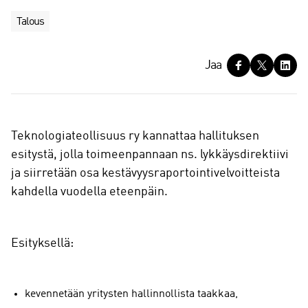
Talous
J
Jaa
a
a
Teknologiateollisuus ry kannattaa hallituksen
esitystä, jolla toimeenpannaan ns. lykkäysdirektiivi
ja siirretään osa kestävyysraportointivelvoitteista
kahdella vuodella eteenpäin.
Esityksellä:
kevennetään yritysten hallinnollista taakkaa,