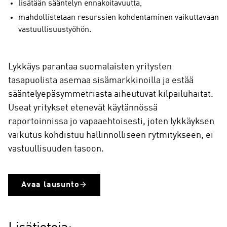
lisätään sääntelyn ennakoitavuutta,
mahdollistetaan resurssien kohdentaminen vaikuttavaan
vastuullisuustyöhön.
Lykkäys parantaa suomalaisten yritysten
tasapuolista asemaa sisämarkkinoilla ja estää
sääntelyepäsymmetriasta aiheutuvat kilpailuhaitat.
Useat yritykset etenevät käytännössä
raportoinnissa jo vapaaehtoisesti, joten lykkäyksen
vaikutus kohdistuu hallinnolliseen rytmitykseen, ei
vastuullisuuden tasoon.
Avaa lausunto