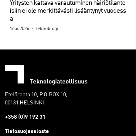
Yritysten kattava varautuminen häiriötilante
isiin ei ole merkittävästi lisääntynyt vuodess
a
16.6.2026
Teknoblogi
Eteläranta 10, P.O.BOX 10,
00131 HELSINKI
+358 (0)9 192 31
Tietosuojaseloste