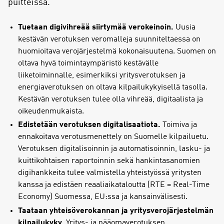
puitteissa.
Tuetaan digivihreää siirtymää verokeinoin.
Uusia
kestävän verotuksen veromalleja suunniteltaessa on
huomioitava verojärjestelmä kokonaisuutena. Suomen on
oltava hyvä toimintaympäristö kestävälle
liiketoiminnalle, esimerkiksi yritysverotuksen ja
energiaverotuksen on oltava kilpailukykyisellä tasolla.
Kestävän verotuksen tulee olla vihreää, digitaalista ja
oikeudenmukaista.
Edistetään verotuksen digitalisaatiota.
Toimiva ja
ennakoitava verotusmenettely on Suomelle kilpailuetu.
Verotuksen digitalisoinnin ja automatisoinnin, lasku- ja
kuittikohtaisen raportoinnin sekä hankintasanomien
digihankkeita tulee valmistella yhteistyössä yritysten
kanssa ja edistäen reaaliaikataloutta (RTE = Real-Time
Economy) Suomessa, EU:ssa ja kansainvälisesti.
Taataan yhteisöverokannan ja yritysverojärjestelmän
kilpailukyky.
Yritys- ja pääomaverotuksen