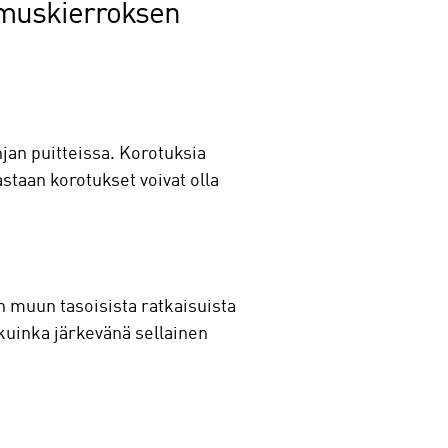
pimuskierroksen
jan puitteissa. Korotuksia
astaan korotukset voivat olla
n muun tasoisista ratkaisuista
 kuinka järkevänä sellainen