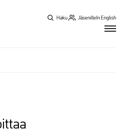
Top
Haku
Jäsenille
In English
ittaa