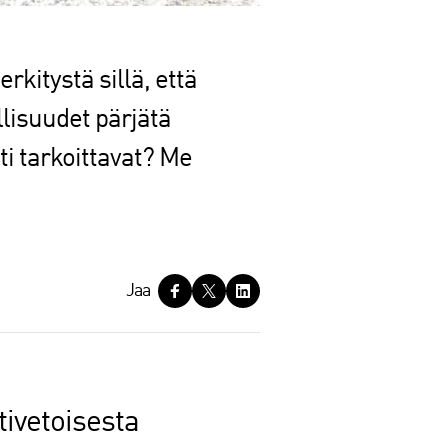
kitystä sillä, että
lisuudet pärjätä
i tarkoittavat? Me
Jaa
tivetoisesta