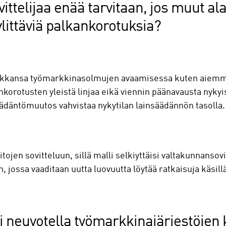
ttelijaa enää tarvitaan, jos muut ala
 ylittäviä palkankorotuksia?
paikkansa työmarkkinasolmujen avaamisessa kuten aiemmink
orotusten yleistä linjaa eikä viennin päänavausta nykyis
äädäntömuutos vahvistaa nykytilan lainsäädännön tasolla
ojen sovitteluun, sillä malli selkiyttäisi valtakunnansovitt
ossa vaaditaan uutta luovuutta löytää ratkaisuja käsillä 
 ei neuvotella työmarkkinajärjestöje