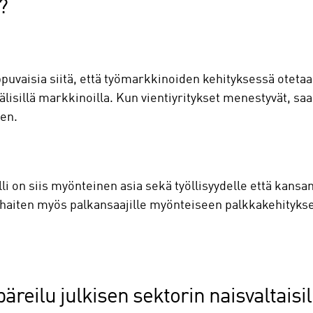
a?
ippuvaisia siitä, että työmarkkinoiden kehityksessä otet
lisillä markkinoilla. Kun vientiyritykset menestyvät, sa
een.
i on siis myönteinen asia sekä työllisyydelle että kansa
rhaiten myös palkansaajille myönteiseen palkkakehityksee
päreilu julkisen sektorin naisvaltaisil