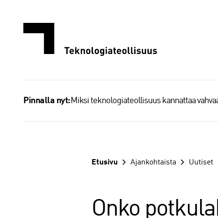
Siirry
sisältöön
Miksi teknologiateollisuus kannattaa vahv
Pinnalla nyt:
Etusivu
Ajankohtaista
Uutiset
Onko potkulak