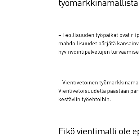
työmarkkinamallist
– Teollisuuden työpaikat ovat ri
mahdollisuudet pärjätä kansainvä
hyvinvointipalvelujen turvaamis
– Vientivetoinen työmarkkinamall
Vientivetoisuudella päästään pa
kestäviin työehtoihin.
Eikö vientimalli ole e