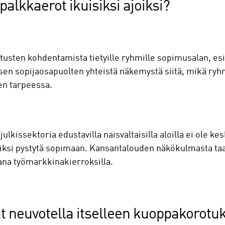
palkkaerot ikuisiksi ajoiksi?
istusten kohdentamista tietyille ryhmille sopimusalan, es
en sopijaosapuolten yhteistä näkemystä siitä, mikä ryhm
sen tarpeessa.
julkissektoria edustavilla naisvaltaisilla aloilla ei ole k
iksi pystytä sopimaan. Kansantalouden näkökulmasta taas
jana työmarkkinakierroksilla.
t neuvotella itselleen kuoppakorotuks