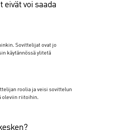
t eivät voi saada
in. Sovittelijat ovat jo
in käytännössä ylitetä
.
elijan roolia ja veisi sovittelun
oleviin riitoihin.
n kesken?