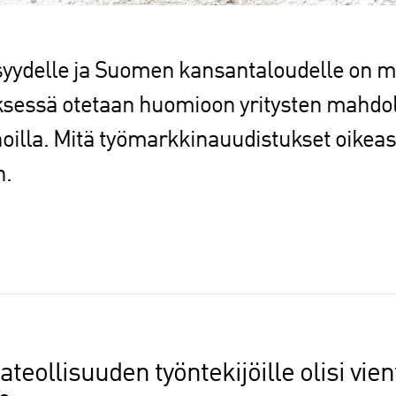
isyydelle ja Suomen kansantaloudelle on mer
sessä otetaan huomioon yritysten mahdol
oilla. Mitä työmarkkinauudistukset oikeast
n.
teollisuuden työntekijöille olisi vien