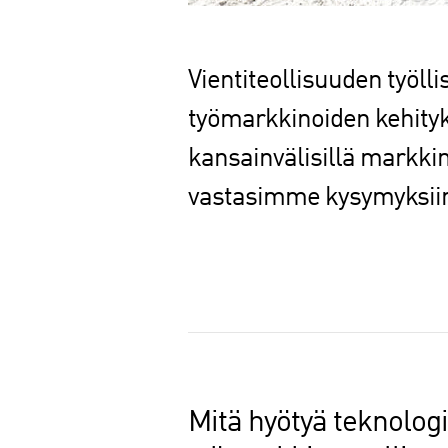
Vientiteollisuuden työll
työmarkkinoiden kehityk
kansainvälisillä markkin
vastasimme kysymyksii
J
a
a
Mitä hyötyä teknologia