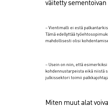
väitetty sementoivan 
– Vientimalli ei estä palkantark
Tämä edellyttää työehtosopimuks
mahdollisesti olisi kohdentami
– Usein on niin, että esimerkiksi 
kohdennustarpeista eikä niistä s
julkissektori toimii palkkajohta
Miten muut alat voiva