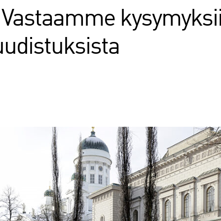
 – Vastaamme kysymyksi
udistuksista