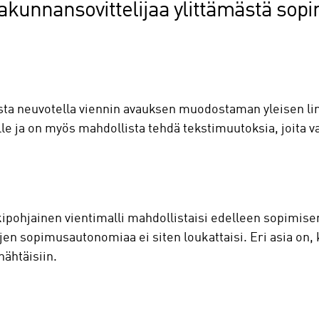
ltakunnansovittelijaa ylittämästä so
ta neuvotella viennin avauksen muodostaman yleisen lin
lle ja on myös mahdollista tehdä tekstimuutoksia, joita v
ipohjainen vientimalli mahdollistaisi edelleen sopimise
ojen sopimusautonomiaa ei siten loukattaisi. Eri asia on,
nähtäisiin.