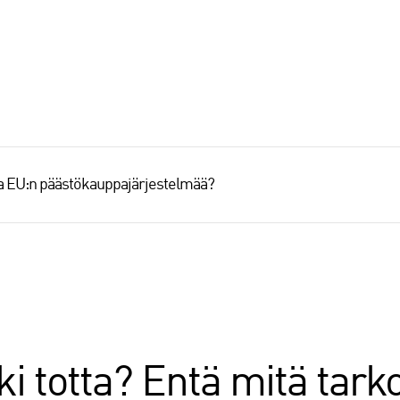
aa EU:n päästökauppajärjestelmää?
i totta? Entä mitä tarko