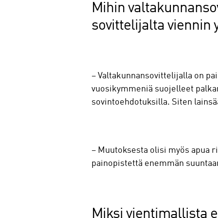
Mihin valtakunnansovi
sovittelijalta viennin
– Valtakunnansovittelijalla on 
vuosikymmeniä suojelleet palkank
sovintoehdotuksilla. Siten lains
– Muutoksesta olisi myös apua riit
painopistettä enemmän suuntaan, j
Miksi vientimallista