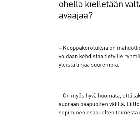
ohella kielletään va
avaajaa?
– Kuoppakorotuksia on mahdollis
voidaan kohdistaa tietyille ryhmi
yleistä linjaa suurempia.
– On myös hyvä huomata, että lak
suoraan osapuolten välillä. Liitt
sopiminen osapuolten toimesta 