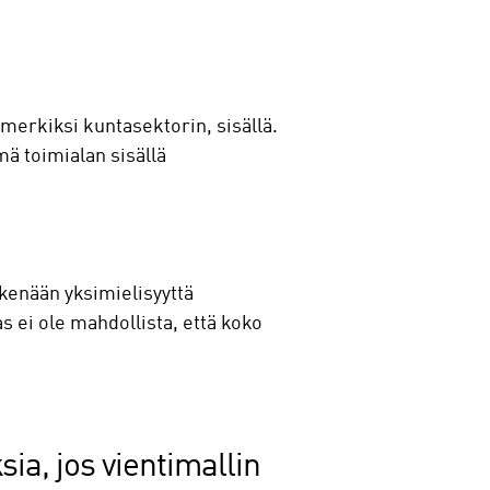
imerkiksi kuntasektorin, sisällä.
ä toimialan sisällä
eskenään yksimielisyyttä
 ei ole mahdollista, että koko
ia, jos vientimallin