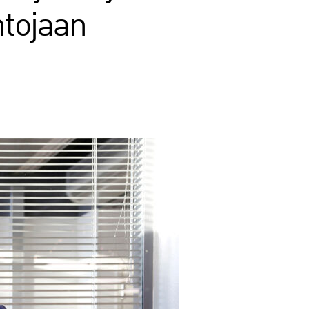
htojaan