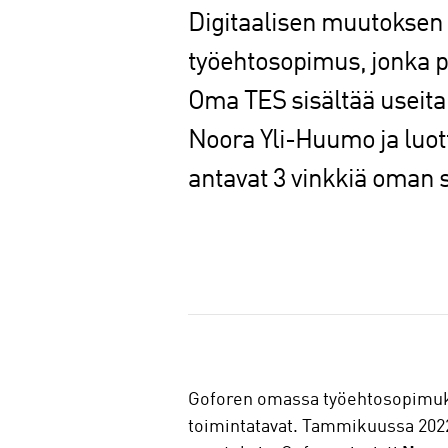
Digitaalisen muutoksen 
työehtosopimus, jonka p
Oma TES sisältää useita k
Noora Yli-Huumo ja luot
antavat 3 vinkkiä oman
J
a
a
Goforen omassa työehtosopimukses
toimintatavat. Tammikuussa 202