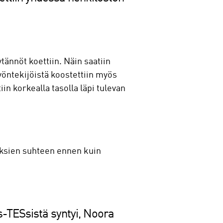
ännöt koettiin. Näin saatiin
yöntekijöistä koostettiin myös
n korkealla tasolla läpi tulevan
uksien suhteen ennen kuin
s-TESsistä syntyi, Noora