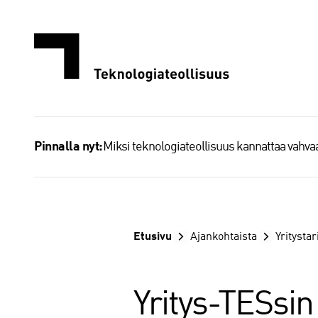
Siirry
sisältöön
Miksi teknologiateollisuus kannattaa vahv
Pinnalla nyt:
Etusivu
Ajankohtaista
Yritystar
Yritys-TESsin