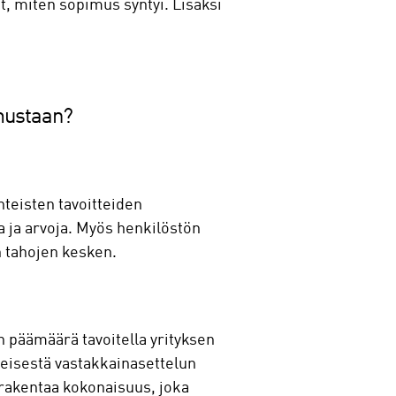
t, miten sopimus syntyi. Lisäksi
mustaan?
yhteisten tavoitteiden
a ja arvoja. Myös henkilöstön
n tahojen kesken.
 päämäärä tavoitella yrityksen
teisestä vastakkainasettelun
rakentaa kokonaisuus, joka