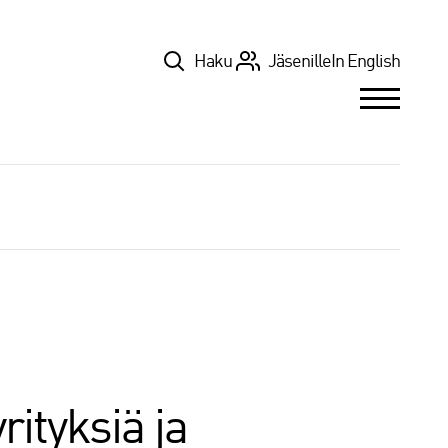
Top
Haku
Jäsenille
In English
rityksiä ja