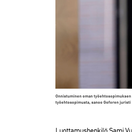
Onnistuminen oman työehtosopimuksen rake
työehtosopimusta, sanoo Goforen jurist
Luottamushenkilö Sami Vu