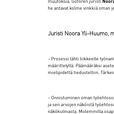
muutoksia. Goforen juristi
Noor
he antavat kolme vinkkiä oman 
Juristi Noora Yli-Huumo, 
– Prosessi lähti liikkeelle työnan
määrittelyllä. Päämääräksi asete
mielipidettä tiedusteltiin. Tärke
– Onnistuminen oman työehtosopi
ja sen arvojen näköistä työehtos
näkökulmasta. Molemmilla osapuo