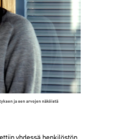
yksen ja sen arvojen näköistä
tiin yhdessä henkilöstön