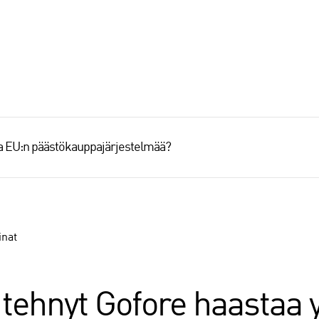
aa EU:n päästökauppajärjestelmää?
inat
 tehnyt Gofore haastaa y