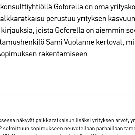
konsulttiyhtiöllä Goforella on oma yritysk
alkkaratkaisu perustuu yrityksen kasvuun
irjauksia, joista Goforella on aiemmin sovit
tamushenkilö Sami Vuolanne kertovat, mit
 sopimuksen rakentamiseen.
sa näkyvät palkkaratkaisun lisäksi yrityksen arvot, yrit
2 solmittuun sopimukseen neuvotellaan parhaillaan tam