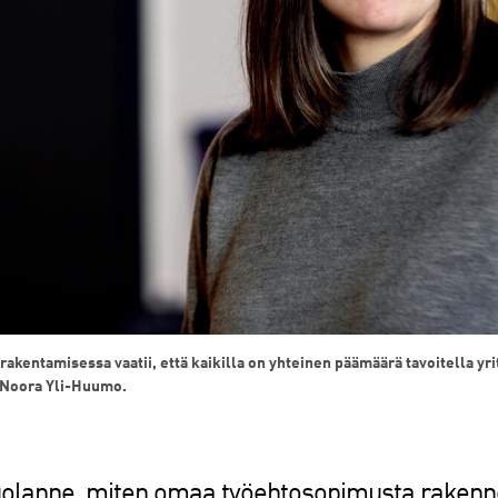
ntamisessa vaatii, että kaikilla on yhteinen päämäärä tavoitella yrit
i Noora Yli-Huumo.
olanne, miten omaa työehtosopimusta rakennet