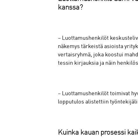
kanssa?
– Luottamushenkilöt keskusteliva
näkemys tärkeistä asioista yrityk
vertaisryhmä, joka koostui mahdo
tessin kirjauksia ja näin henkilös
– Luottamushenkilöt toimivat hy
lopputulos alistettiin työntekijäl
Kuinka kauan prosessi kaik