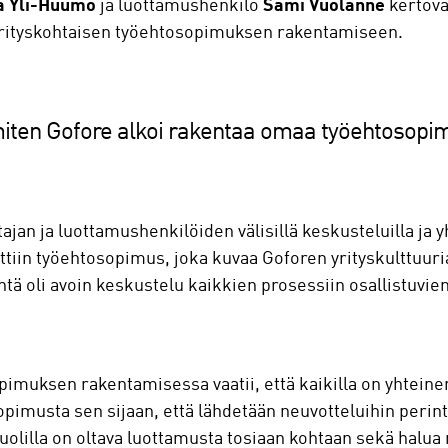
a Yli-Huumo
ja luottamushenkilö
Sami Vuolanne
kertova
yrityskohtaisen työehtosopimuksen rakentamiseen.
miten Gofore alkoi rakentaa omaa työehtosopi
tajan ja luottamushenkilöiden välisillä keskusteluilla ja 
ttiin työehtosopimus, joka kuvaa Goforen yrityskulttuuri
intä oli avoin keskustelu kaikkien prosessiin osallistuvie
muksen rakentamisessa vaatii, että kaikilla on yhteinen
opimusta sen sijaan, että lähdetään neuvotteluihin perin
lilla on oltava luottamusta tosiaan kohtaan sekä halua 