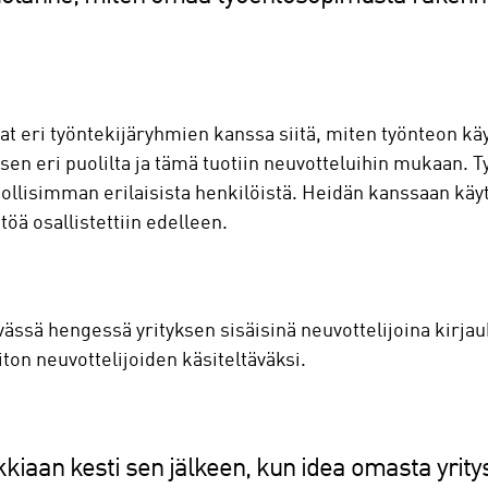
t eri työntekijäryhmien kanssa siitä, miten työnteon käyt
sen eri puolilta ja tämä tuotiin neuvotteluihin mukaan. T
llisimman erilaisista henkilöistä. Heidän kanssaan käytii
töä osallistettiin edelleen.
vässä hengessä yrityksen sisäisinä neuvottelijoina kirja
iiton neuvottelijoiden käsiteltäväksi.
kiaan kesti sen jälkeen, kun idea omasta yrity