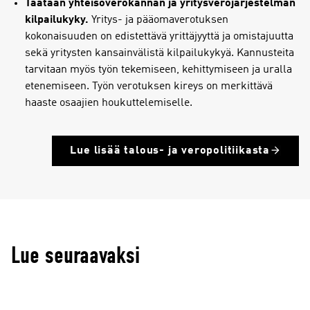
Taataan yhteisöverokannan ja yritysverojärjestelmän
kilpailukyky.
Yritys- ja pääomaverotuksen
kokonaisuuden on edistettävä yrittäjyyttä ja omistajuutta
sekä yritysten kansainvälistä kilpailukykyä. Kannusteita
tarvitaan myös työn tekemiseen, kehittymiseen ja uralla
etenemiseen. Työn verotuksen kireys on merkittävä
haaste osaajien houkuttelemiselle.
Lue lisää talous- ja veropolitiikasta
Lue seuraavaksi