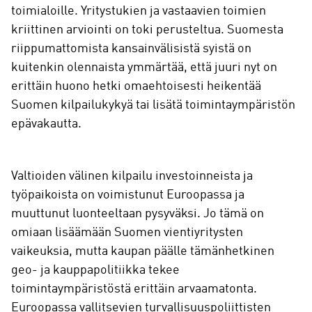
toimialoille. Yritystukien ja vastaavien toimien
kriittinen arviointi on toki perusteltua. Suomesta
riippumattomista kansainvälisistä syistä on
kuitenkin olennaista ymmärtää, että juuri nyt on
erittäin huono hetki omaehtoisesti heikentää
Suomen kilpailukykyä tai lisätä toimintaympäristön
epävakautta.
Valtioiden välinen kilpailu investoinneista ja
työpaikoista on voimistunut Euroopassa ja
muuttunut luonteeltaan pysyväksi. Jo tämä on
omiaan lisäämään Suomen vientiyritysten
vaikeuksia, mutta kaupan päälle tämänhetkinen
geo- ja kauppapolitiikka tekee
toimintaympäristöstä erittäin arvaamatonta.
Euroopassa vallitsevien turvallisuuspoliittisten