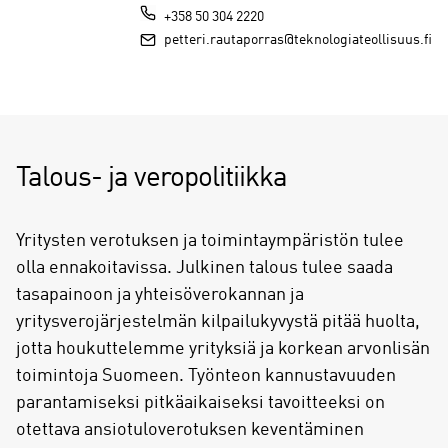
+358 50 304 2220
petteri.rautaporras@teknologiateollisuus.fi
Talous- ja veropolitiikka
Yritysten verotuksen ja toimintaympäristön tulee
olla ennakoitavissa. Julkinen talous tulee saada
tasapainoon ja yhteisöverokannan ja
yritysverojärjestelmän kilpailukyvystä pitää huolta,
jotta houkuttelemme yrityksiä ja korkean arvonlisän
toimintoja Suomeen. Työnteon kannustavuuden
parantamiseksi pitkäaikaiseksi tavoitteeksi on
otettava ansiotuloverotuksen keventäminen