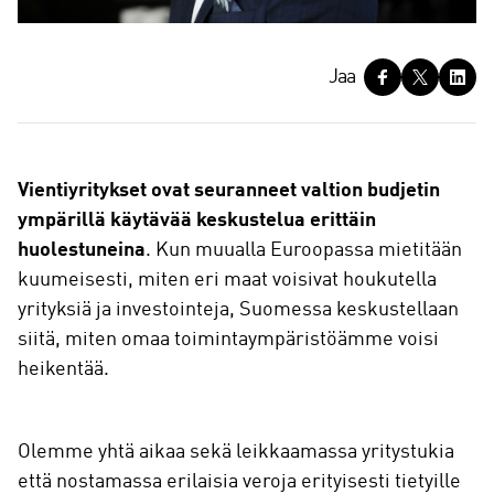
J
Jaa
a
a
Vientiyritykset ovat seuranneet valtion budjetin
ympärillä käytävää keskustelua erittäin
huolestuneina
. Kun muualla Euroopassa mietitään
kuumeisesti, miten eri maat voisivat houkutella
yrityksiä ja investointeja, Suomessa keskustellaan
siitä, miten omaa toimintaympäristöämme voisi
heikentää.
Olemme yhtä aikaa sekä leikkaamassa yritystukia
että nostamassa erilaisia veroja erityisesti tietyille