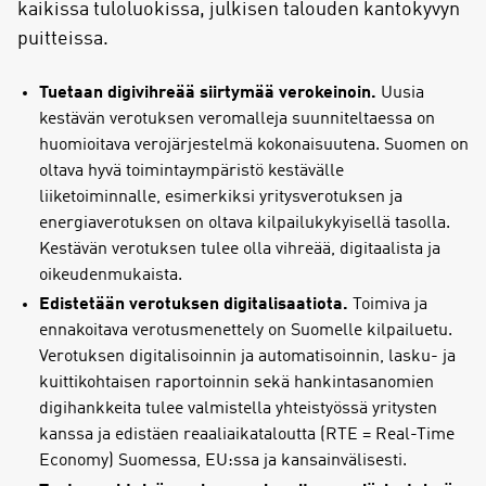
kaikissa tuloluokissa, julkisen talouden kantokyvyn
puitteissa.
Tuetaan digivihreää siirtymää verokeinoin.
Uusia
kestävän verotuksen veromalleja suunniteltaessa on
huomioitava verojärjestelmä kokonaisuutena. Suomen on
oltava hyvä toimintaympäristö kestävälle
liiketoiminnalle, esimerkiksi yritysverotuksen ja
energiaverotuksen on oltava kilpailukykyisellä tasolla.
Kestävän verotuksen tulee olla vihreää, digitaalista ja
oikeudenmukaista.
Edistetään verotuksen digitalisaatiota.
Toimiva ja
ennakoitava verotusmenettely on Suomelle kilpailuetu.
Verotuksen digitalisoinnin ja automatisoinnin, lasku- ja
kuittikohtaisen raportoinnin sekä hankintasanomien
digihankkeita tulee valmistella yhteistyössä yritysten
kanssa ja edistäen reaaliaikataloutta (RTE = Real-Time
Economy) Suomessa, EU:ssa ja kansainvälisesti.