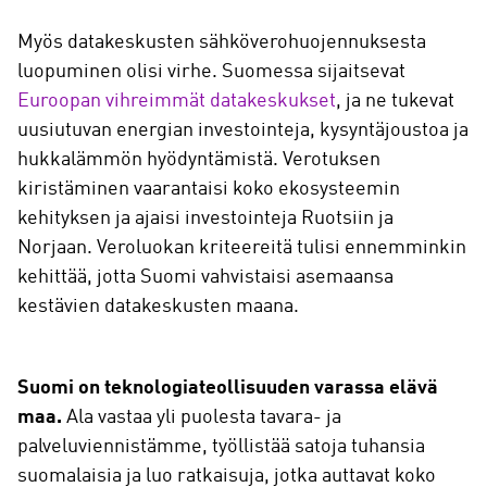
Myös datakeskusten sähköverohuojennuksesta
luopuminen olisi virhe. Suomessa sijaitsevat
Euroopan vihreimmät datakeskukset
, ja ne tukevat
uusiutuvan energian investointeja, kysyntäjoustoa ja
hukkalämmön hyödyntämistä. Verotuksen
kiristäminen vaarantaisi koko ekosysteemin
kehityksen ja ajaisi investointeja Ruotsiin ja
Norjaan. Veroluokan kriteereitä tulisi ennemminkin
kehittää, jotta Suomi vahvistaisi asemaansa
kestävien datakeskusten maana.
Suomi on teknologiateollisuuden varassa elävä
maa.
Ala vastaa yli puolesta tavara- ja
palveluviennistämme, työllistää satoja tuhansia
suomalaisia ja luo ratkaisuja, jotka auttavat koko