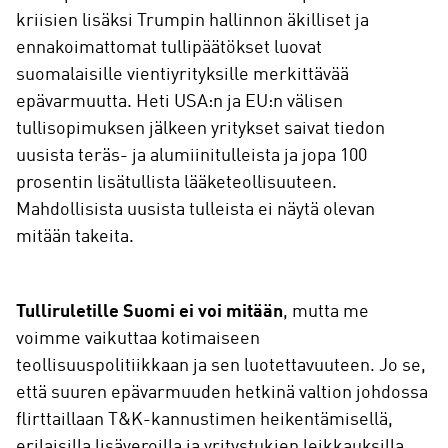
kriisien lisäksi Trumpin hallinnon äkilliset ja
ennakoimattomat tullipäätökset luovat
suomalaisille vientiyrityksille merkittävää
epävarmuutta. Heti USA:n ja EU:n välisen
tullisopimuksen jälkeen yritykset saivat tiedon
uusista teräs- ja alumiinitulleista ja jopa 100
prosentin lisätullista lääketeollisuuteen.
Mahdollisista uusista tulleista ei näytä olevan
mitään takeita.
Tulliruletille Suomi ei voi mitään
, mutta me
voimme vaikuttaa kotimaiseen
teollisuuspolitiikkaan ja sen luotettavuuteen. Jo se,
että suuren epävarmuuden hetkinä valtion johdossa
flirttaillaan T&K-kannustimen heikentämisellä,
erilaisilla lisäveroilla ja yritystukien leikkauksilla,