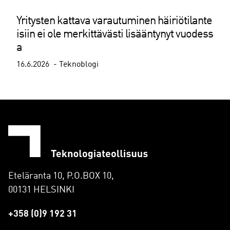
Yritysten kattava varautuminen häiriötilante
isiin ei ole merkittävästi lisääntynyt vuodess
a
16.6.2026
Teknoblogi
Eteläranta 10, P.O.BOX 10,
00131 HELSINKI
+358 (0)9 192 31