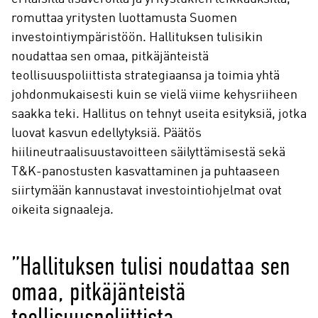
romuttaa yritysten luottamusta Suomen
investointiympäristöön. Hallituksen tulisikin
noudattaa sen omaa, pitkäjänteistä
teollisuuspoliittista strategiaansa ja toimia yhtä
johdonmukaisesti kuin se vielä viime kehysriiheen
saakka teki. Hallitus on tehnyt useita esityksiä, jotka
luovat kasvun edellytyksiä. Päätös
hiilineutraalisuustavoitteen säilyttämisestä sekä
T&K-panostusten kasvattaminen ja puhtaaseen
siirtymään kannustavat investointiohjelmat ovat
oikeita signaaleja.
”Hallituksen tulisi noudattaa sen
omaa, pitkäjänteistä
teollisuuspoliittista