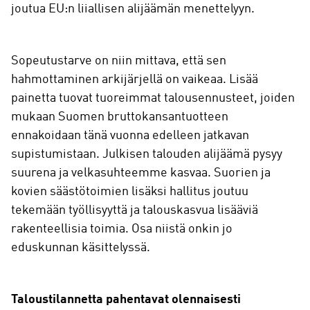
joutua EU:n liiallisen alijäämän menettelyyn.
Sopeutustarve on niin mittava, että sen
hahmottaminen arkijärjellä on vaikeaa. Lisää
painetta tuovat tuoreimmat talousennusteet, joiden
mukaan Suomen bruttokansantuotteen
ennakoidaan tänä vuonna edelleen jatkavan
supistumistaan. Julkisen talouden alijäämä pysyy
suurena ja velkasuhteemme kasvaa. Suorien ja
kovien säästötoimien lisäksi hallitus joutuu
tekemään työllisyyttä ja talouskasvua lisääviä
rakenteellisia toimia. Osa niistä onkin jo
eduskunnan käsittelyssä.
Taloustilannetta pahentavat olennaisesti