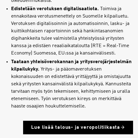
oikeudenmukaista.
Edistetään verotuksen digitalisaatiota.
Toimiva ja
ennakoitava verotusmenettely on Suomelle kilpailuetu.
Verotuksen digitalisoinnin ja automatisoinnin, lasku- ja
kuittikohtaisen raportoinnin sekä hankintasanomien
digihankkeita tulee valmistella yhteistyössä yritysten
kanssa ja edistäen reaaliaikataloutta (RTE = Real-Time
Economy) Suomessa, EU:ssa ja kansainvälisesti.
Taataan yhteisöverokannan ja yritysverojärjestelmän
kilpailukyky.
Yritys- ja pääomaverotuksen
kokonaisuuden on edistettävä yrittäjyyttä ja omistajuutta
sekä yritysten kansainvälistä kilpailukykyä. Kannusteita
tarvitaan myös työn tekemiseen, kehittymiseen ja uralla
etenemiseen. Työn verotuksen kireys on merkittävä
haaste osaajien houkuttelemiselle.
Lue lisää talous- ja veropolitiikasta