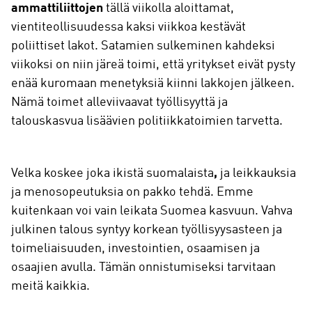
ammattiliittojen
tällä viikolla aloittamat,
vientiteollisuudessa kaksi viikkoa kestävät
poliittiset lakot. Satamien sulkeminen kahdeksi
viikoksi on niin järeä toimi, että yritykset eivät pysty
enää kuromaan menetyksiä kiinni lakkojen jälkeen.
Nämä toimet alleviivaavat työllisyyttä ja
talouskasvua lisäävien politiikkatoimien tarvetta.
Velka koskee joka ikistä suomalaista
,
ja leikkauksia
ja menosopeutuksia on pakko tehdä. Emme
kuitenkaan voi vain leikata Suomea kasvuun. Vahva
julkinen talous syntyy korkean työllisyysasteen ja
toimeliaisuuden, investointien, osaamisen ja
osaajien avulla. Tämän onnistumiseksi tarvitaan
meitä kaikkia.