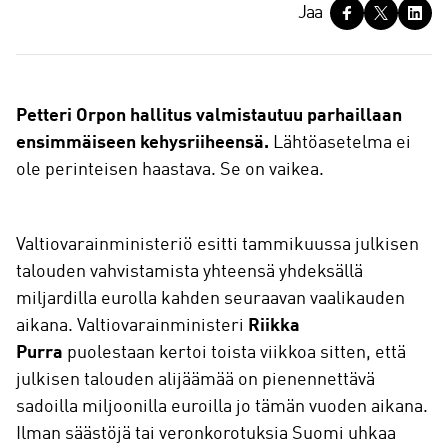
J
Jaa
a
a
Petteri Orpon hallitus valmistautuu parhaillaan
ensimmäiseen kehysriiheensä.
Lähtöasetelma ei
ole perinteisen haastava. Se on vaikea.
Valtiovarainministeriö esitti tammikuussa julkisen
talouden vahvistamista yhteensä yhdeksällä
miljardilla eurolla kahden seuraavan vaalikauden
aikana. Valtiovarainministeri
Riikka
Purra
puolestaan kertoi toista viikkoa sitten, että
julkisen talouden alijäämää on pienennettävä
sadoilla miljoonilla euroilla jo tämän vuoden aikana.
Ilman säästöjä tai veronkorotuksia Suomi uhkaa