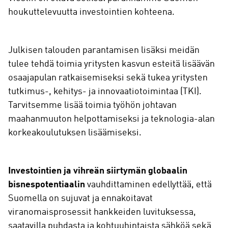
houkuttelevuutta investointien kohteena.
Julkisen talouden parantamisen lisäksi meidän
tulee tehdä toimia yritysten kasvun esteitä lisäävän
osaajapulan ratkaisemiseksi sekä tukea yritysten
tutkimus-, kehitys- ja innovaatiotoimintaa (TKI).
Tarvitsemme lisää toimia työhön johtavan
maahanmuuton helpottamiseksi ja teknologia-alan
korkeakoulutuksen lisäämiseksi.
Investointien ja vihreän siirtymän globaalin
bisnespotentiaalin
vauhdittaminen edellyttää, että
Suomella on sujuvat ja ennakoitavat
viranomaisprosessit hankkeiden luvituksessa,
saatavilla puhdasta ja kohtuuhintaista sähköä sekä