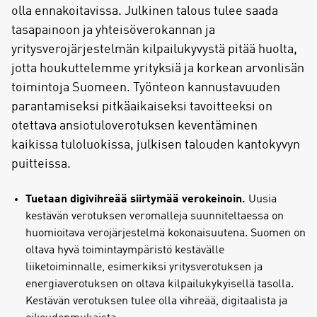
olla ennakoitavissa. Julkinen talous tulee saada
tasapainoon ja yhteisöverokannan ja
yritysverojärjestelmän kilpailukyvystä pitää huolta,
jotta houkuttelemme yrityksiä ja korkean arvonlisän
toimintoja Suomeen. Työnteon kannustavuuden
parantamiseksi pitkäaikaiseksi tavoitteeksi on
otettava ansiotuloverotuksen keventäminen
kaikissa tuloluokissa, julkisen talouden kantokyvyn
puitteissa.
Tuetaan digivihreää siirtymää verokeinoin.
Uusia
kestävän verotuksen veromalleja suunniteltaessa on
huomioitava verojärjestelmä kokonaisuutena. Suomen on
oltava hyvä toimintaympäristö kestävälle
liiketoiminnalle, esimerkiksi yritysverotuksen ja
energiaverotuksen on oltava kilpailukykyisellä tasolla.
Kestävän verotuksen tulee olla vihreää, digitaalista ja