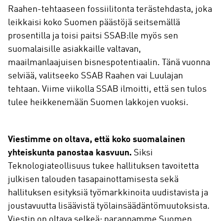
Raahen-tehtaaseen fossiilitonta terästehdasta, joka
leikkaisi koko Suomen päästöjä seitsemällä
prosentilla ja toisi paitsi SSAB:lle myös sen
suomalaisille asiakkaille valtavan,
maailmanlaajuisen bisnespotentiaalin. Tänä vuonna
selviää, valitseeko SSAB Raahen vai Luulajan
tehtaan. Viime viikolla SSAB ilmoitti, että sen tulos
tulee heikkenemään Suomen lakkojen vuoksi.
Viestimme on oltava, että koko suomalainen
yhteiskunta panostaa kasvuun.
Siksi
Teknologiateollisuus tukee hallituksen tavoitetta
julkisen talouden tasapainottamisesta sekä
hallituksen esityksiä työmarkkinoita uudistavista ja
joustavuutta lisäävistä työlainsäädäntömuutoksista.
Viestin on oltava selkeä: parannamme Suomen