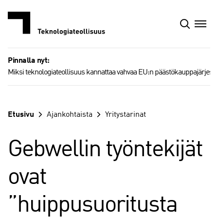
Siirry
sisältöön
Pinnalla nyt:
Miksi teknologiateollisuus kannattaa vahvaa EU:n päästökauppajärjest
Etusivu
Ajankohtaista
Yritystarinat
Gebwellin työntekijät
ovat
”huippusuoritusta