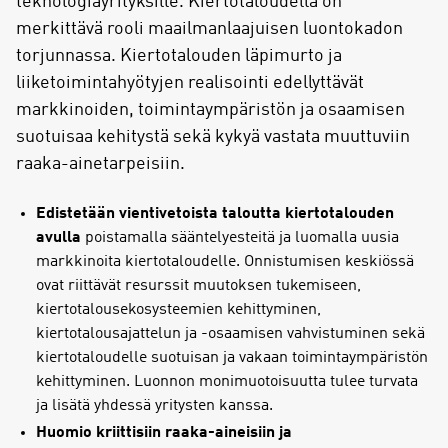
teknologiayrityksille. Kiertotaloudella on
merkittävä rooli maailmanlaajuisen luontokadon
torjunnassa. Kiertotalouden läpimurto ja
liiketoimintahyötyjen realisointi edellyttävät
markkinoiden, toimintaympäristön ja osaamisen
suotuisaa kehitystä sekä kykyä vastata muuttuviin
raaka-ainetarpeisiin.
Edistetään vientivetoista taloutta kiertotalouden
avulla
poistamalla sääntelyesteitä ja luomalla uusia
markkinoita kiertotaloudelle. Onnistumisen keskiössä
ovat riittävät resurssit muutoksen tukemiseen,
kiertotalousekosysteemien kehittyminen,
kiertotalousajattelun ja -osaamisen vahvistuminen sekä
kiertotaloudelle suotuisan ja vakaan toimintaympäristön
kehittyminen. Luonnon monimuotoisuutta tulee turvata
ja lisätä yhdessä yritysten kanssa.
Huomio kriittisiin raaka-aineisiin ja