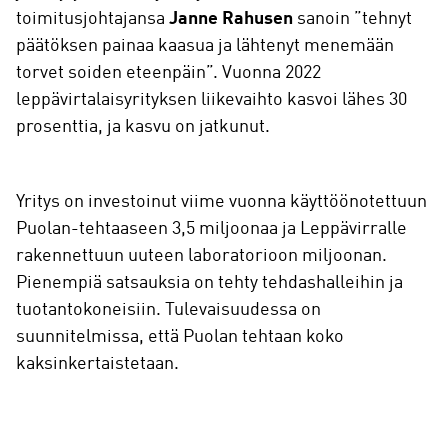
toimitusjohtajansa
Janne Rahusen
sanoin ”tehnyt
päätöksen painaa kaasua ja lähtenyt menemään
torvet soiden eteenpäin”. Vuonna 2022
leppävirtalaisyrityksen liikevaihto kasvoi lähes 30
prosenttia, ja kasvu on jatkunut.
Yritys on investoinut viime vuonna käyttöönotettuun
Puolan-tehtaaseen 3,5 miljoonaa ja Leppävirralle
rakennettuun uuteen laboratorioon miljoonan.
Pienempiä satsauksia on tehty tehdashalleihin ja
tuotantokoneisiin. Tulevaisuudessa on
suunnitelmissa, että Puolan tehtaan koko
kaksinkertaistetaan.