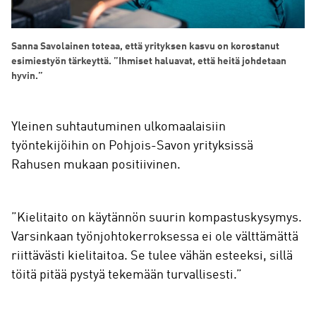
Sanna Savolainen toteaa, että yrityksen kasvu on korostanut
esimiestyön tärkeyttä. ”Ihmiset haluavat, että heitä johdetaan
hyvin.”
Yleinen suhtautuminen ulkomaalaisiin
työntekijöihin on Pohjois-Savon yrityksissä
Rahusen mukaan positiivinen.
”Kielitaito on käytännön suurin kompastuskysymys.
Varsinkaan työnjohtokerroksessa ei ole välttämättä
riittävästi kielitaitoa. Se tulee vähän esteeksi, sillä
töitä pitää pystyä tekemään turvallisesti.”