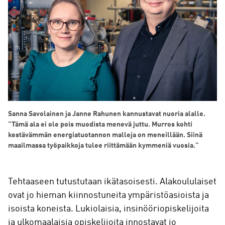
Sanna Savolainen ja Janne Rahunen kannustavat nuoria alalle.
”Tämä ala ei ole pois muodista menevä juttu. Murros kohti
kestävämmän energiatuotannon malleja on meneillään. Siinä
maailmassa työpaikkoja tulee riittämään kymmeniä vuosia.”
Tehtaaseen tutustutaan ikätasoisesti. Alakoululaiset
ovat jo hieman kiinnostuneita ympäristöasioista ja
isoista koneista. Lukiolaisia, insinööriopiskelijoita
ja ulkomaalaisia opiskelijoita innostavat jo