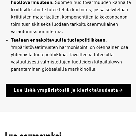
huoltovarmuuteen.
Suomen huoltovarmuuden kannalta
kriittisille aloille tulee tehdä kartoitus, jossa selvitetään
kriittisten materiaalien, komponenttien ja kokoonpanon
toimitusriskit sekä luodaan tarkoituksenmukainen
varautumissuunnitelma.
Taataan ennakoitavuutta tuotepolitiikkaan.
Ympäristövaatimusten harmonisointi on olennainen osa
yhtenäistä tuotepolitiikkaa. Tavoitteena tulee olla
vastuullisesti valmistettujen tuotteiden kilpailukyvyn
parantaminen globaaleilla markkinoilla.
Lue lisää ympäristöstä ja kiertotaloudesta