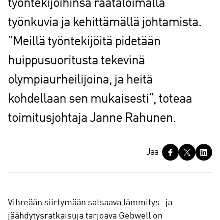
työntekijöihinsä räätälöimällä
työnkuvia ja kehittämällä johtamista.
”Meillä työntekijöitä pidetään
huippusuoritusta tekevinä
olympiaurheilijoina, ja heitä
kohdellaan sen mukaisesti”, toteaa
toimitusjohtaja Janne Rahunen.
J
Jaa
a
a
Vihreään siirtymään satsaava lämmitys- ja
jäähdytysratkaisuja tarjoava Gebwell on