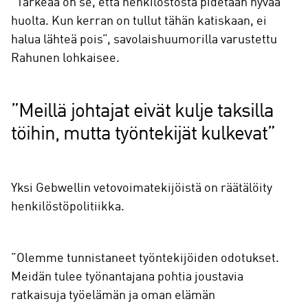
”Tärkeää on se, että henkilöstöstä pidetään hyvää
huolta. Kun kerran on tullut tähän katiskaan, ei
halua lähteä pois”, savolaishuumorilla varustettu
Rahunen lohkaisee.
”Meillä johtajat eivät kulje taksilla
töihin, mutta työntekijät kulkevat”
Yksi Gebwellin vetovoimatekijöistä on räätälöity
henkilöstöpolitiikka.
”Olemme tunnistaneet työntekijöiden odotukset.
Meidän tulee työnantajana pohtia joustavia
ratkaisuja työelämän ja oman elämän