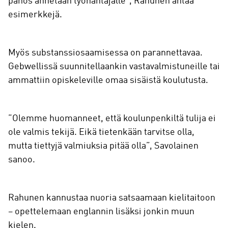
panos annetaan työnantajalle”, Rahunen antaa
esimerkkejä.
Myös substanssiosaamisessa on parannettavaa.
Gebwellissä suunnitellaankin vastavalmistuneille tai
ammattiin opiskeleville omaa sisäistä koulutusta.
”Olemme huomanneet, että koulunpenkiltä tulija ei
ole valmis tekijä. Eikä tietenkään tarvitse olla,
mutta tiettyjä valmiuksia pitää olla”, Savolainen
sanoo.
Rahunen kannustaa nuoria satsaamaan kielitaitoon
– opettelemaan englannin lisäksi jonkin muun
kielen.