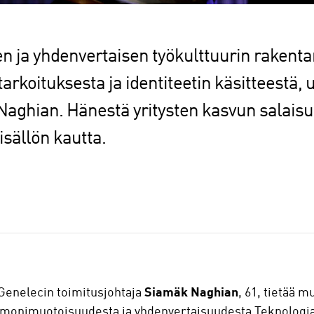
 ja yhdenvertaisen työkulttuurin rakenta
 tarkoituksesta ja identiteetin käsitteestä
Naghian. Hänestä yritysten kasvun salais
isällön kautta.
Genelecin toimitusjohtaja
Siamäk Naghian
, 61, tietää 
 monimuotoisuudesta ja yhdenvertaisuudesta Teknologiat