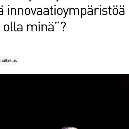
ä innovaatioympäristöä n
 olla minä”?
tuullisuus