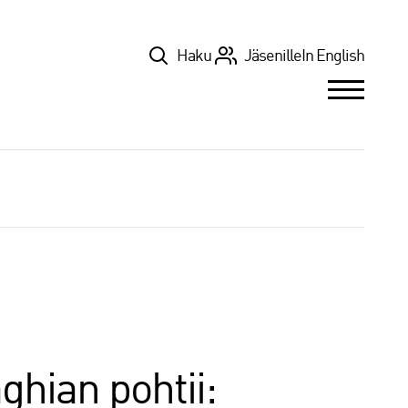
Top
Haku
Jäsenille
In English
ghian pohtii: