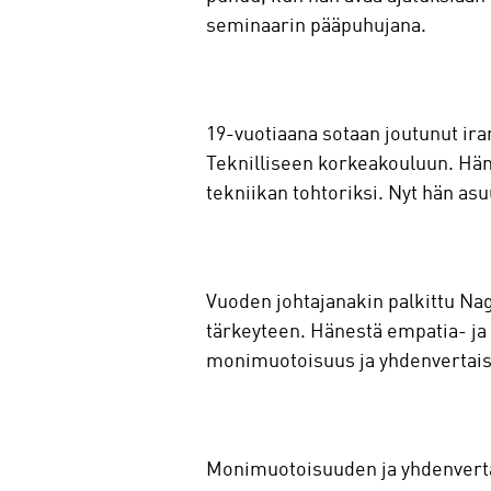
seminaarin pääpuhujana.
19-vuotiaana sotaan joutunut ira
Teknilliseen korkeakouluun. Hän 
tekniikan tohtoriksi. Nyt hän as
Vuoden johtajanakin palkittu Na
tärkeyteen. Hänestä empatia- ja
monimuotoisuus ja yhdenvertaisu
Monimuotoisuuden ja yhdenvert