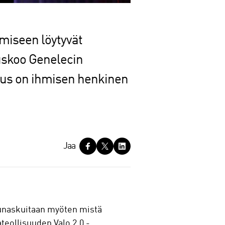
miseen löytyvät
, uskoo Genelecin
uus on ihmisen henkinen
Jaa
munaskuitaan myöten mistä
eollisuuden Valo 2.0 -