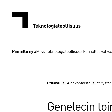
Siirry
sisältöön
Miksi teknologiateollisuus kannattaa vahv
Pinnalla nyt:
Etusivu
Ajankohtaista
Yritystar
Genelecin toi