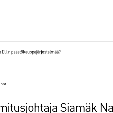
aa EU:n päästökauppajärjestelmää?
inat
mitusjohtaja Siamäk Na