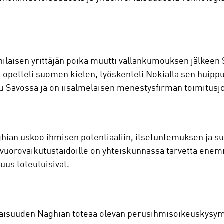
nilaisen yrittäjän poika muutti vallankumouksen jälkeen
opetteli suomen kielen, työskenteli Nokialla sen huippu
uu Savossa ja on iisalmelaisen menestysfirman toimitusjo
ghian uskoo ihmisen potentiaaliin, itsetuntemuksen ja 
 vuorovaikutustaidoille on yhteiskunnassa tarvetta enem
us toteutuisivat.
aisuuden Naghian toteaa olevan perusihmisoikeuskysym