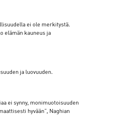
llisuudella ei ole merkitystä.
oko elämän kauneus ja
isuuden ja luovuuden.
niaa ei synny, monimuotoisuuden
omaattisesti hyvään”, Naghian