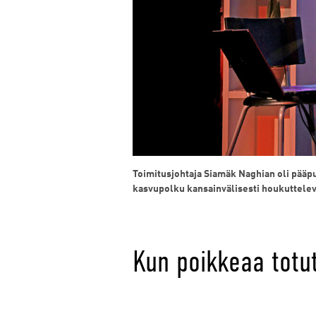
Toimitusjohtaja Siamäk Naghian oli pääp
kasvupolku kansainvälisesti houkutteleva
Kun poikkeaa totut