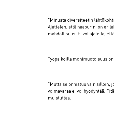
”Minusta diversiteetin lähtökohta
Ajattelen, että naapurini on eril
mahdollisuus. Ei voi ajatella, ett
Työpaikoilla monimuotoisuus on 
”Mutta se onnistuu vain silloin
voimavaraa ei voi hyödyntää. Pit
muistuttaa.