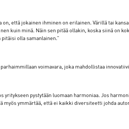
 on, että jokainen ihminen on erilainen. Värillä tai kansa
ainen kuin minä. Näin sen pitää ollakin, koska siinä on k
ä pitäisi olla samanlainen.”
parhaimmillaan voimavara, joka mahdollistaa innovatiiv
, jos yritykseen pystytään luomaan harmoniaa. Jos harmo
ää myös ymmärtää, että ei kaikki diversiteetti johda aut