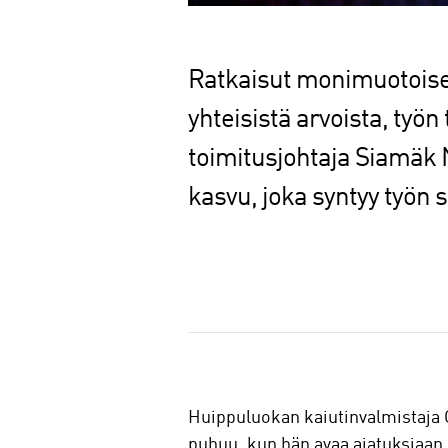
Ratkaisut monimuotoisen
yhteisistä arvoista, työn
toimitusjohtaja Siamäk 
kasvu, joka syntyy työn s
J
a
a
Huippuluokan kaiutinvalmistaja 
puhuu, kun hän avaa ajatuksiaan