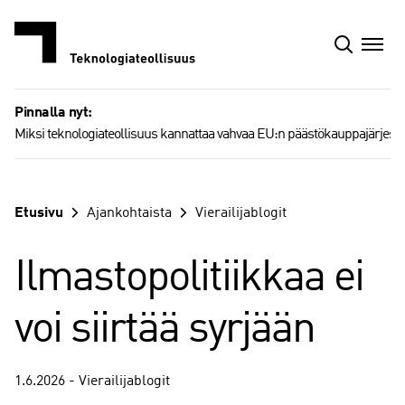
Siirry
sisältöön
Pinnalla nyt:
Miksi teknologiateollisuus kannattaa vahvaa EU:n päästökauppajärjest
Etusivu
Ajankohtaista
Vierailijablogit
Ilmastopolitiikkaa ei
voi siirtää syrjään
1.6.2026 - Vierailijablogit