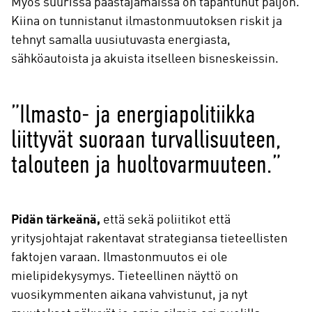
Myös suurissa päästäjämaissa on tapahtunut paljon.
Kiina on tunnistanut ilmastonmuutoksen riskit ja
tehnyt samalla uusiutuvasta energiasta,
sähköautoista ja akuista itselleen bisneskeissin.
”Ilmasto- ja energiapolitiikka
liittyvät suoraan turvallisuuteen,
talouteen ja huoltovarmuuteen.”
Pidän tärkeänä,
että sekä poliitikot että
yritysjohtajat rakentavat strategiansa tieteellisten
faktojen varaan. Ilmastonmuutos ei ole
mielipidekysymys. Tieteellinen näyttö on
vuosikymmenten aikana vahvistunut, ja nyt