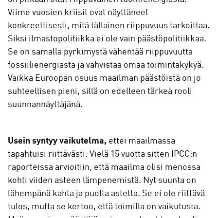
Viime vuosien kriisit ovat näyttäneet
konkreettisesti, mitä tällainen riippuvuus tarkoittaa.
Siksi ilmastopolitiikka ei ole vain päästöpolitiikkaa.
Se on samalla pyrkimystä vähentää riippuvuutta
fossiilienergiasta ja vahvistaa omaa toimintakykyä.
Vaikka Euroopan osuus maailman päästöistä on jo
suhteellisen pieni, sillä on edelleen tärkeä rooli
suunnannäyttäjänä.
Usein syntyy vaikutelma,
ettei maailmassa
tapahtuisi riittävästi. Vielä 15 vuotta sitten IPCC:n
raporteissa arvioitiin, että maailma olisi menossa
kohti viiden asteen lämpenemistä. Nyt suunta on
lähempänä kahta ja puolta astetta. Se ei ole riittävä
tulos, mutta se kertoo, että toimilla on vaikutusta.