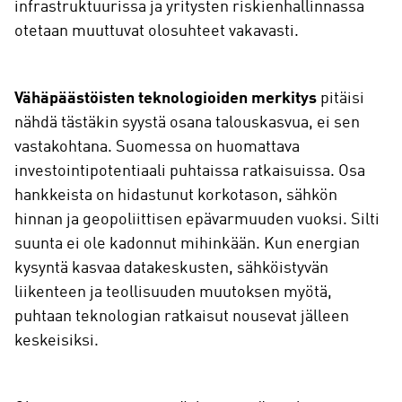
infrastruktuurissa ja yritysten riskienhallinnassa
otetaan muuttuvat olosuhteet vakavasti.
Vähäpäästöisten teknologioiden merkitys
pitäisi
nähdä tästäkin syystä osana talouskasvua, ei sen
vastakohtana. Suomessa on huomattava
investointipotentiaali puhtaissa ratkaisuissa. Osa
hankkeista on hidastunut korkotason, sähkön
hinnan ja geopoliittisen epävarmuuden vuoksi. Silti
suunta ei ole kadonnut mihinkään. Kun energian
kysyntä kasvaa datakeskusten, sähköistyvän
liikenteen ja teollisuuden muutoksen myötä,
puhtaan teknologian ratkaisut nousevat jälleen
keskeisiksi.