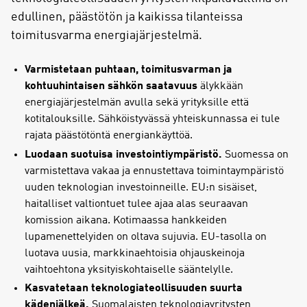
edullinen, päästötön ja kaikissa tilanteissa
toimitusvarma energiajärjestelmä.
Varmistetaan puhtaan, toimitusvarman ja
kohtuuhintaisen sähkön saatavuus
älykkään
energiajärjestelmän avulla sekä yrityksille että
kotitalouksille. Sähköistyvässä yhteiskunnassa ei tule
rajata päästötöntä energiankäyttöä.
Luodaan suotuisa investointiympäristö.
Suomessa on
varmistettava vakaa ja ennustettava toimintaympäristö
uuden teknologian investoinneille. EU:n sisäiset,
haitalliset valtiontuet tulee ajaa alas seuraavan
komission aikana. Kotimaassa hankkeiden
lupamenettelyiden on oltava sujuvia. EU-tasolla on
luotava uusia, markkinaehtoisia ohjauskeinoja
vaihtoehtona yksityiskohtaiselle sääntelylle.
Kasvatetaan teknologiateollisuuden suurta
kädenjälkeä.
Suomalaisten teknologiayritysten