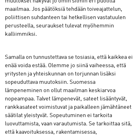
muutokset näkyvät jo omin silmin eri puolilla
maailmaa. Jos päätöksiä tehdään toiveajattelun,
poliittisen suhdanteen tai hetkellisen vastatuulen
perusteella, seuraukset tulevat myöhemmin
kalliimmiksi.
Samalla on tunnustettava se tosiasia, että kaikkea ei
enää voida estää. Olemme jo siinä vaiheessa, että
yritysten ja yhteiskunnan on torjunnan lisäksi
sopeuduttava muutoksiin. Suomessa
lämpeneminen on ollut maailman keskiarvoa
nopeampaa. Talvet lämpenevät, sateet lisääntyvät,
rankkasateet voimistuvat ja paikalleen jämähtäneet
säätilat yleistyvät. Sopeutuminen ei tarkoita
luovuttamista, vaan varautumista. Se tarkoittaa sitä,
että kaavoituksessa, rakentamisessa,