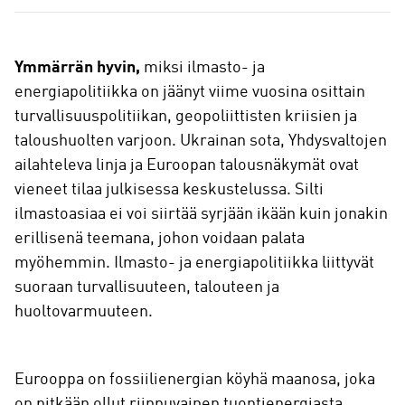
a
Ymmärrän hyvin,
miksi ilmasto- ja
energiapolitiikka on jäänyt viime vuosina osittain
turvallisuuspolitiikan, geopoliittisten kriisien ja
taloushuolten varjoon. Ukrainan sota, Yhdysvaltojen
ailahteleva linja ja Euroopan talousnäkymät ovat
vieneet tilaa julkisessa keskustelussa. Silti
ilmastoasiaa ei voi siirtää syrjään ikään kuin jonakin
erillisenä teemana, johon voidaan palata
myöhemmin. Ilmasto- ja energiapolitiikka liittyvät
suoraan turvallisuuteen, talouteen ja
huoltovarmuuteen.
Eurooppa on fossiilienergian köyhä maanosa, joka
on pitkään ollut riippuvainen tuontienergiasta.