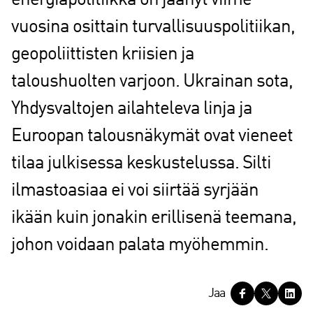
energiapolitiikka on jäänyt viime
vuosina osittain turvallisuuspolitiikan,
geopoliittisten kriisien ja
taloushuolten varjoon. Ukrainan sota,
Yhdysvaltojen ailahteleva linja ja
Euroopan talousnäkymät ovat vieneet
tilaa julkisessa keskustelussa. Silti
ilmastoasiaa ei voi siirtää syrjään
ikään kuin jonakin erillisenä teemana,
johon voidaan palata myöhemmin.
J
Jaa
a