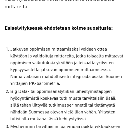
mittareita.
Esiselvityksessä ehdotetaan kolme suositusta:
Jatkuvan oppimisen mittaamiseksi voidaan ottaa
käyttöön jo validoituja mittareita, jotka toisaalta mittaavat
oppimisen vaikutuksia yksilöön ja toisaalta yritysten
kypsyysastetta jatkuvan oppimisen mittaamisessa.
Nämä voitaisiin mahdollisesti integroida osaksi Suomen
Yrittäjien PK-barometria.
Big Data- tai oppimisanalytiikan lähestymistapojen
hyödyntämistä koskevaa tutkimusta tarvittaisiin lisää,
sillä tähän liittyvää tutkimusperinnettä tai tietämystä
nähdään Suomessa olevan vielä liian vähän. Yritysten
tulisi olla mukana tässä kehitystyössä.
Myöhemmin tarvittaisiin laajempaa poikkileikkaukseen