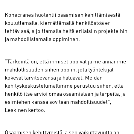
Konecranes huolehtii osaamisen kehittämisestä
kouluttamalla, kierrättämällä henkilöstöä eri
tehtävissä, sijoittamalla heitä erilaisiin projekteihin
ja mahdollistamalla oppiminen.
”Tärkeintä on, että ihmiset oppivat ja me annamme
mahdollisuuden siihen oppiin, jota työntekijät
kokevat tarvitsevansa ja haluavat. Meidän
kehityskeskustelumallimme perustuu siihen, että
henkilö itse arvioi omaa osaamistaan ja tarpeita, ja
esimiehen kanssa sovitaan mahdollisuudet”,
Leskinen kertoo.
Osaamisen kehittymistä ja sen vaikuttavuutta on