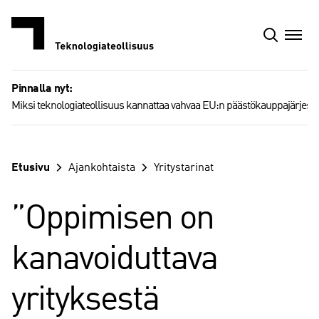
Siirry
sisältöön
Pinnalla nyt:
Miksi teknologiateollisuus kannattaa vahvaa EU:n päästökauppajärjest
Etusivu
Ajankohtaista
Yritystarinat
”Oppimisen on
kanavoiduttava
yrityksestä