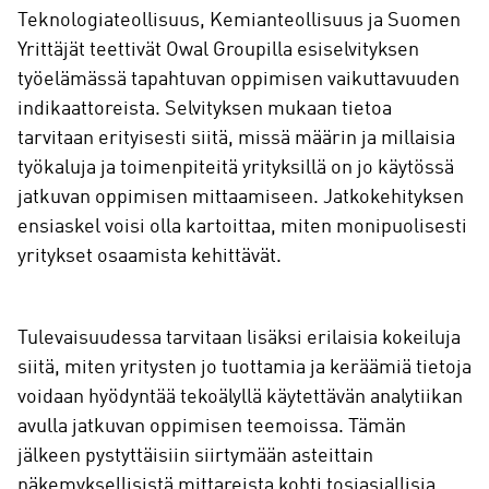
Teknologiateollisuus, Kemianteollisuus ja Suomen
Yrittäjät teettivät Owal Groupilla esiselvityksen
työelämässä tapahtuvan oppimisen vaikuttavuuden
indikaattoreista. Selvityksen mukaan tietoa
tarvitaan erityisesti siitä, missä määrin ja millaisia
työkaluja ja toimenpiteitä yrityksillä on jo käytössä
jatkuvan oppimisen mittaamiseen. Jatkokehityksen
ensiaskel voisi olla kartoittaa, miten monipuolisesti
yritykset osaamista kehittävät.
Tulevaisuudessa tarvitaan lisäksi erilaisia kokeiluja
siitä, miten yritysten jo tuottamia ja keräämiä tietoja
voidaan hyödyntää tekoälyllä käytettävän analytiikan
avulla jatkuvan oppimisen teemoissa. Tämän
jälkeen pystyttäisiin siirtymään asteittain
näkemyksellisistä mittareista kohti tosiasiallisia