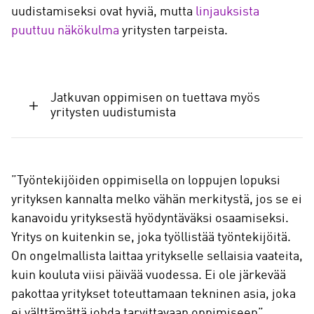
uudistamiseksi ovat hyviä, mutta
linjauksista
puuttuu näkökulma
yritysten tarpeista.
Jatkuvan oppimisen on tuettava myös
yritysten uudistumista
”Työntekijöiden oppimisella on loppujen lopuksi
yrityksen kannalta melko vähän merkitystä, jos se ei
kanavoidu yrityksestä hyödyntäväksi osaamiseksi.
Yritys on kuitenkin se, joka työllistää työntekijöitä.
On ongelmallista laittaa yritykselle sellaisia vaateita,
kuin kouluta viisi päivää vuodessa. Ei ole järkevää
pakottaa yritykset toteuttamaan tekninen asia, joka
ei välttämättä johda tarvittavaan oppimiseen”,