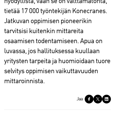
hyödyllistä, vaan se on välttämätöntä,
tietää 17 000 työntekijän Konecranes.
Jatkuvan oppimisen pioneerikin
tarvitsisi kuitenkin mittareita
osaamisen todentamiseen. Apua on
luvassa, jos hallituksessa kuullaan
yritysten tarpeita ja huomioidaan tuore
selvitys oppimisen vaikuttavuuden
mittaroinnista.
J
Jaa
a
a