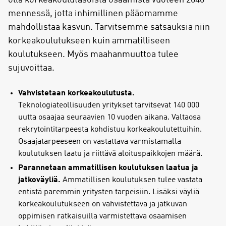
olla korkeakoulutasoista osaamista vuoteen 2040
mennessä, jotta inhimillinen pääomamme
mahdollistaa kasvun. Tarvitsemme satsauksia niin
korkeakoulutukseen kuin ammatilliseen
koulutukseen. Myös maahanmuuttoa tulee
sujuvoittaa.
Vahvistetaan korkeakoulutusta.
Teknologiateollisuuden yritykset tarvitsevat 140 000
uutta osaajaa seuraavien 10 vuoden aikana. Valtaosa
rekrytointitarpeesta kohdistuu korkeakoulutettuihin.
Osaajatarpeeseen on vastattava varmistamalla
koulutuksen laatu ja riittävä aloituspaikkojen määrä.
Parannetaan ammatillisen koulutuksen laatua ja
jatkoväyliä.
Ammatillisen koulutuksen tulee vastata
entistä paremmin yritysten tarpeisiin. Lisäksi väyliä
korkeakoulutukseen on vahvistettava ja jatkuvan
oppimisen ratkaisuilla varmistettava osaamisen