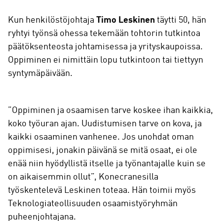
Kun henkilöstöjohtaja
Timo Leskinen
täytti 50, hän
ryhtyi työnsä ohessa tekemään tohtorin tutkintoa
päätöksenteosta johtamisessa ja yrityskaupoissa.
Oppiminen ei nimittäin lopu tutkintoon tai tiettyyn
syntymäpäivään.
”Oppiminen ja osaamisen tarve koskee ihan kaikkia,
koko työuran ajan. Uudistumisen tarve on kova, ja
kaikki osaaminen vanhenee. Jos unohdat oman
oppimisesi, jonakin päivänä se mitä osaat, ei ole
enää niin hyödyllistä itselle ja työnantajalle kuin se
on aikaisemmin ollut”, Konecranesilla
työskentelevä Leskinen toteaa. Hän toimii myös
Teknologiateollisuuden osaamistyöryhmän
puheenjohtajana.