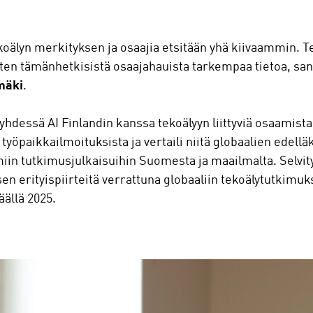
koälyn merkityksen ja osaajia etsitään yhä kiivaammin. 
ten tämänhetkisistä osaajahauista tarkempaa tietoa, san
mäki
.
 yhdessä AI Finlandin kanssa tekoälyyn liittyviä osaamis
työpaikkailmoituksista ja vertaili niitä globaalien edellä
iin tutkimusjulkaisuihin Suomesta ja maailmalta. Selvit
en erityispiirteitä verrattuna globaaliin tekoälytutkimuk
äällä 2025.