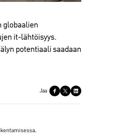
n globaalien
en it-lähtöisyys.
älyn potentiaali saadaan
Jaa
rakentamisessa.