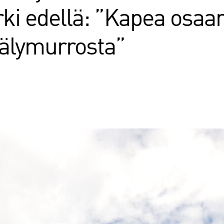
ki edellä: ”Kapea osaam
oälymurrosta”