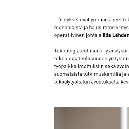
– Yritykset ovat ymmärtäneet te
monenlaista ja halusimme yritys
operatiivinen johtaja
Iida Lähde
Teknologiateollisuus ry analysoi
teknologiateollisuuden yritysten 
työpaikkailmoituksiin sekä avoim
suomalaista tutkimuskenttää ja s
tekoälytyökalun avustuksella kev