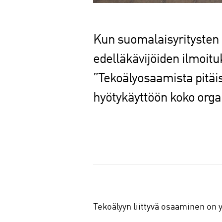
Kun suomalaisyritysten 
edelläkävijöiden ilmoitu
”Tekoälyosaamista pitäi
hyötykäyttöön koko organ
J
a
a
Tekoälyyn liittyvä osaaminen on