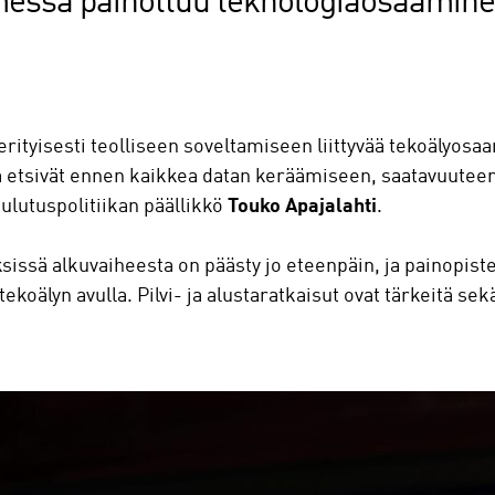
messa painottuu teknologiaosaamin
rityisesti teolliseen soveltamiseen liittyvää tekoälyosaa
 etsivät ennen kaikkea datan keräämiseen, saatavuuteen ja
ulutuspolitiikan päällikkö
Touko Apajalahti
.
sissä alkuvaiheesta on päästy jo eteenpäin, ja painopiste
oälyn avulla. Pilvi- ja alustaratkaisut ovat tärkeitä sekä