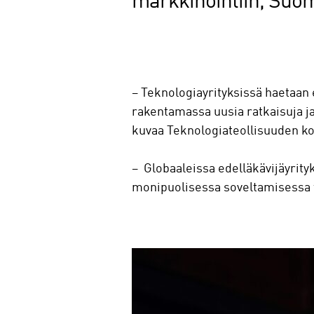
markkinointiin, Suo
– Teknologiayrityksissä haetaan e
rakentamassa uusia ratkaisuja ja
kuvaa Teknologiateollisuuden ko
– Globaaleissa edelläkävijäyrityk
monipuolisessa soveltamisessa tek