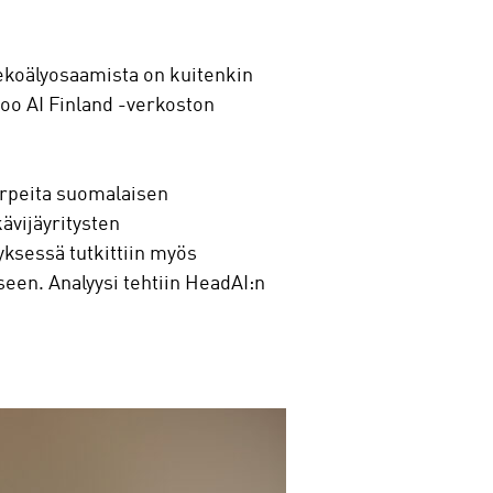
Tekoälyosaamista on kuitenkin
oo AI Finland -verkoston
tarpeita suomalaisen
kävijäyritysten
yksessä tutkittiin myös
seen. Analyysi tehtiin HeadAI:n