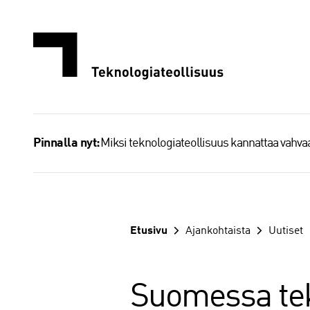
Siirry
sisältöön
Miksi teknologiateollisuus kannattaa vahv
Pinnalla nyt:
Etusivu
Ajankohtaista
Uutiset
Suomessa tek