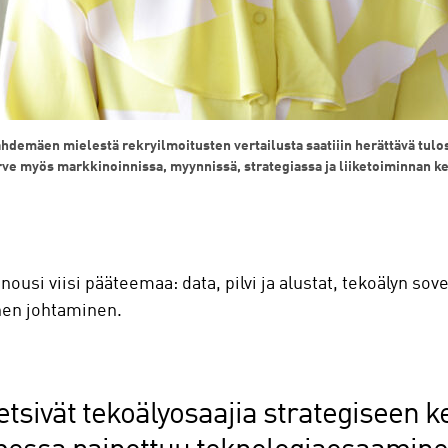
Lähdemäen mielestä rekryilmoitusten vertailusta saatiiin herättävä tulos
rve myös markkinoinnissa, myynnissä, strategiassa ja liiketoiminnan ke
ousi viisi pääteemaa: data, pilvi ja alustat, tekoälyn sov
nen johtaminen.
etsivät tekoälyosaajia strategiseen k