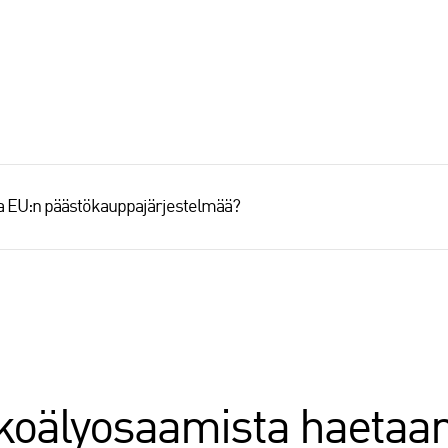
aa EU:n päästökauppajärjestelmää?
oälyosaamista haetaa