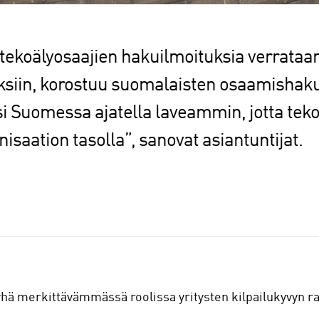
tekoälyosaajien hakuilmoituksia verrataa
ksiin, korostuu suomalaisten osaamishakuj
si Suomessa ajatella laveammin, jotta teko
isaation tasolla”, sanovat asiantuntijat.
 yhä merkittävämmässä roolissa yritysten kilpailukyvyn 