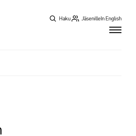
Top
Haku
Jäsenille
In English
n