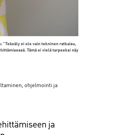
: ”Tekoäly ei ole vain tekninen ratkaisu,
hittämisessä. Tämä ei vielä tarpeeksi näy
eltaminen, ohjelmointi ja
ehittämiseen ja