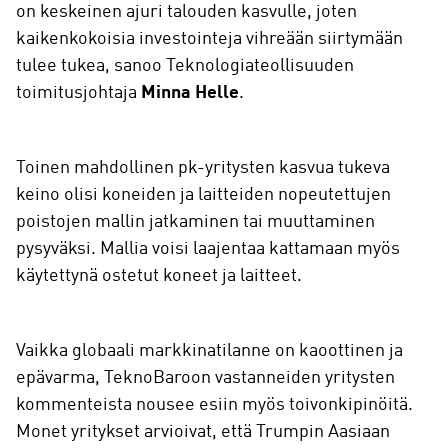
on keskeinen ajuri talouden kasvulle, joten
kaikenkokoisia investointeja vihreään siirtymään
tulee tukea, sanoo Teknologiateollisuuden
toimitusjohtaja
Minna Helle
.
Toinen mahdollinen pk-yritysten kasvua tukeva
keino olisi koneiden ja laitteiden nopeutettujen
poistojen mallin jatkaminen tai muuttaminen
pysyväksi. Mallia voisi laajentaa kattamaan myös
käytettynä ostetut koneet ja laitteet.
Vaikka globaali markkinatilanne on kaoottinen ja
epävarma, TeknoBaroon vastanneiden yritysten
kommenteista nousee esiin myös toivonkipinöitä.
Monet yritykset arvioivat, että Trumpin Aasiaan