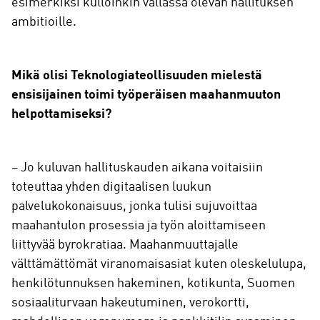
esimerkiksi kulloinkin vallassa olevan hallituksen
ambitioille.
Mikä olisi Teknologiateollisuuden mielestä
ensisijainen toimi työperäisen maahanmuuton
helpottamiseksi?
– Jo kuluvan hallituskauden aikana voitaisiin
toteuttaa yhden digitaalisen luukun
palvelukokonaisuus, jonka tulisi sujuvoittaa
maahantulon prosessia ja työn aloittamiseen
liittyvää byrokratiaa. Maahanmuuttajalle
välttämättömät viranomaisasiat kuten oleskelulupa,
henkilötunnuksen hakeminen, kotikunta, Suomen
sosiaaliturvaan hakeutuminen, verokortti,