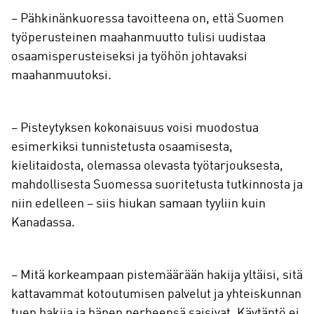
– Pähkinänkuoressa tavoitteena on, että Suomen
työperusteinen maahanmuutto tulisi uudistaa
osaamisperusteiseksi ja työhön johtavaksi
maahanmuutoksi.
– Pisteytyksen kokonaisuus voisi muodostua
esimerkiksi tunnistetusta osaamisesta,
kielitaidosta, olemassa olevasta työtarjouksesta,
mahdollisesta Suomessa suoritetusta tutkinnosta ja
niin edelleen – siis hiukan samaan tyyliin kuin
Kanadassa.
– Mitä korkeampaan pistemäärään hakija yltäisi, sitä
kattavammat kotoutumisen palvelut ja yhteiskunnan
tuen hakija ja hänen perheensä saisivat. Käytäntö ei