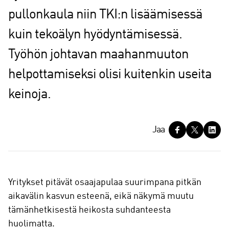
pullonkaula niin TKI:n lisäämisessä
kuin tekoälyn hyödyntämisessä.
Työhön johtavan maahanmuuton
helpottamiseksi olisi kuitenkin useita
keinoja.
J
Jaa
a
a
Yritykset pitävät osaajapulaa suurimpana pitkän
aikavälin kasvun esteenä, eikä näkymä muutu
tämänhetkisestä heikosta suhdanteesta
huolimatta.