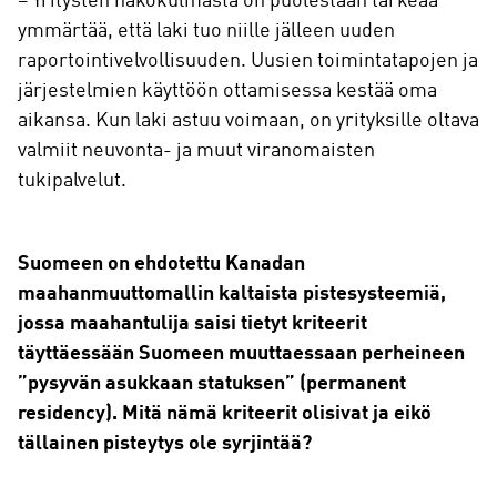
– Yritysten näkökulmasta on puolestaan tärkeää
ymmärtää, että laki tuo niille jälleen uuden
raportointivelvollisuuden. Uusien toimintatapojen ja
järjestelmien käyttöön ottamisessa kestää oma
aikansa. Kun laki astuu voimaan, on yrityksille oltava
valmiit neuvonta- ja muut viranomaisten
tukipalvelut.
Suomeen on ehdotettu Kanadan
maahanmuuttomallin kaltaista pistesysteemiä,
jossa maahantulija saisi tietyt kriteerit
täyttäessään Suomeen muuttaessaan perheineen
”pysyvän asukkaan statuksen” (permanent
residency). Mitä nämä kriteerit olisivat ja eikö
tällainen pisteytys ole syrjintää?