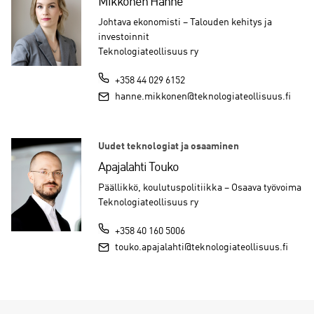
Mikkonen Hanne
Johtava ekonomisti – Talouden kehitys ja
investoinnit
Teknologiateollisuus ry
+358 44 029 6152
hanne.mikkonen@teknologiateollisuus.fi
Uudet teknologiat ja osaaminen
Apajalahti Touko
Päällikkö, koulutuspolitiikka – Osaava työvoima
Teknologiateollisuus ry
+358 40 160 5006
touko.apajalahti@teknologiateollisuus.fi