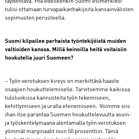
täydentävä. Yhä edelleenkin Suomi esimerkiksi
tulisi ottamaan turvapaikanhakijoita kansainvälisten
sopimusten perusteella.
Suomi kilpailee parhaista työntekijöistä muiden
valtioiden kanssa. Millä keinoilla heitä voitaisiin
houkutella juuri Suomeen?
– Työn verotuksen kireys on merkittävä haaste
osaajien houkuttelemiselle. Tarvitsemme kaikissa
tuloluokissa kannusteita työn tekemiseen,
kehittymiseen ja uralla etenemiseen. Voimme siis
ihan itse parantaa Suomen houkuttelevuutta asuin-
ja työskentelymaana alentamalla työn verotuksen
ylimmät marginaalit noin 50 prosenttiin. Tämä