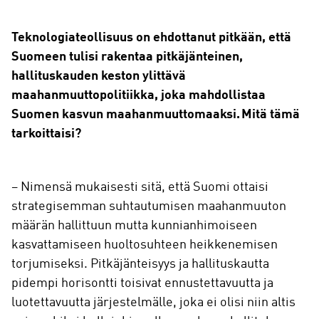
Teknologiateollisuus on ehdottanut pitkään, että
Suomeen tulisi rakentaa pitkäjänteinen,
hallituskauden keston ylittävä
maahanmuuttopolitiikka, joka mahdollistaa
Suomen kasvun maahanmuuttomaaksi. Mitä tämä
tarkoittaisi?
– Nimensä mukaisesti sitä, että Suomi ottaisi
strategisemman suhtautumisen maahanmuuton
määrän hallittuun mutta kunnianhimoiseen
kasvattamiseen huoltosuhteen heikkenemisen
torjumiseksi. Pitkäjänteisyys ja hallituskautta
pidempi horisontti toisivat ennustettavuutta ja
luotettavuutta järjestelmälle, joka ei olisi niin altis