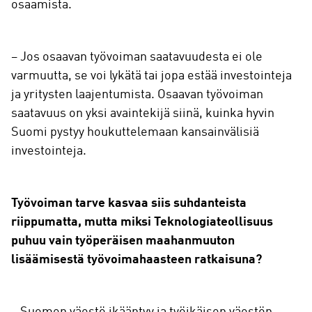
osaamista.
– Jos osaavan työvoiman saatavuudesta ei ole
varmuutta, se voi lykätä tai jopa estää investointeja
ja yritysten laajentumista. Osaavan työvoiman
saatavuus on yksi avaintekijä siinä, kuinka hyvin
Suomi pystyy houkuttelemaan kansainvälisiä
investointeja.
Työvoiman tarve kasvaa siis suhdanteista
riippumatta, mutta miksi Teknologiateollisuus
puhuu vain työperäisen maahanmuuton
lisäämisestä työvoimahaasteen ratkaisuna?
– Suomen väestö ikääntyy ja työikäisen väestön