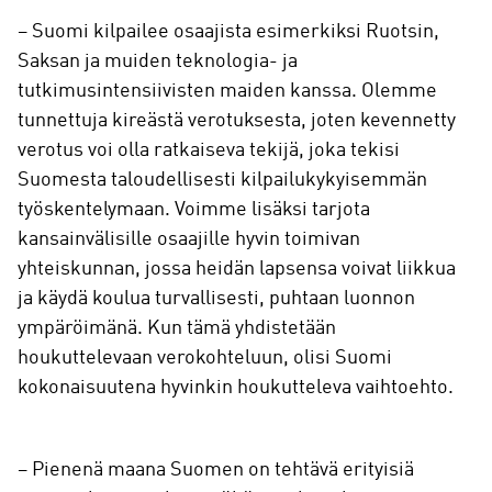
– Suomi kilpailee osaajista esimerkiksi Ruotsin,
Saksan ja muiden teknologia- ja
tutkimusintensiivisten maiden kanssa. Olemme
tunnettuja kireästä verotuksesta, joten kevennetty
verotus voi olla ratkaiseva tekijä, joka tekisi
Suomesta taloudellisesti kilpailukykyisemmän
työskentelymaan. Voimme lisäksi tarjota
kansainvälisille osaajille hyvin toimivan
yhteiskunnan, jossa heidän lapsensa voivat liikkua
ja käydä koulua turvallisesti, puhtaan luonnon
ympäröimänä. Kun tämä yhdistetään
houkuttelevaan verokohteluun, olisi Suomi
kokonaisuutena hyvinkin houkutteleva vaihtoehto.
– Pienenä maana Suomen on tehtävä erityisiä