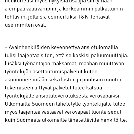
houkuttelisi myös nykyisiä osaajia siirtymään
aiempaa vaativampiin ja korkeammin palkattuihin
tehtäviin, jollaisia esimerkiksi T&K-tehtävät
useimmiten ovat.
– Avainhenkilöiden kevennettyä ansiotulomallia
tulisi laajentaa siten, että se koskisi paluumuuttajia.
Lisäksi työnantajan maksamat, maahan muuttavan
työntekijän asettautumispalvelut kuten
asunnonetsintään sekä lasten ja puolison muuton
tukemiseen liittyvät palvelut tulee katsoa
työntekijälle ansiotuloverotuksesta verovapaiksi.
Ulkomailta Suomeen lähetetylle työntekijälle tulee
myös laajentaa vastaavat verovapaat luontaisedut
kuin Suomesta ulkomaille lähetettäville henkilöille.