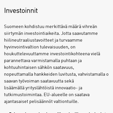
Investoinnit
Suomeen kohdistuu merkittävä määrä vihreän
siirtymän investointiaikeita. Jotta saavutamme
hiilineutraaliustavoitteet ja turvaamme
hyvinvointivaltion tulevaisuuden, on
houkuttelevuuttamme investointikohteena vielä
parannettava varmistamalla puhtaan ja
kohtuuhintaisen sähkön saatavuus,
nopeuttamalla hankkeiden luvitusta, vahvistamalla o
saavan työvoiman saatavuutta sekä
lisäämällä yrityslähtöistä innovaatio- ja
tutkimustoimintaa. EU-alueelle on saatava
ajantasaiset pelisäännöt valtiontuille.