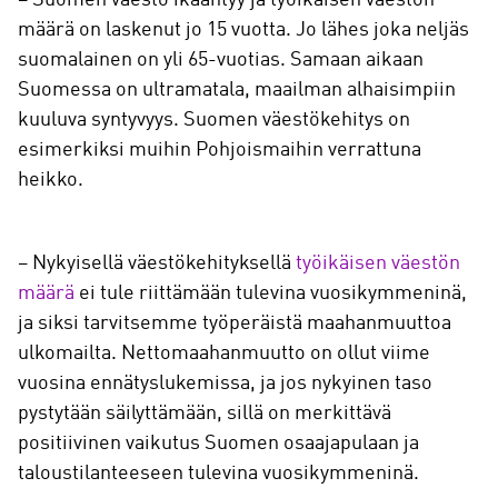
määrä on laskenut jo 15 vuotta. Jo lähes joka neljäs
suomalainen on yli 65-vuotias. Samaan aikaan
Suomessa on ultramatala, maailman alhaisimpiin
kuuluva syntyvyys. Suomen väestökehitys on
esimerkiksi muihin Pohjoismaihin verrattuna
heikko.
– Nykyisellä väestökehityksellä
työikäisen väestön
määrä
ei tule riittämään tulevina vuosikymmeninä,
ja siksi tarvitsemme työperäistä maahanmuuttoa
ulkomailta. Nettomaahanmuutto on ollut viime
vuosina ennätyslukemissa, ja jos nykyinen taso
pystytään säilyttämään, sillä on merkittävä
positiivinen vaikutus Suomen osaajapulaan ja
taloustilanteeseen tulevina vuosikymmeninä.