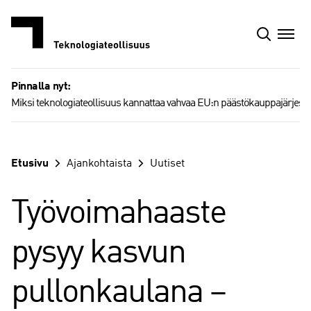
Siirry
sisältöön
Pinnalla nyt:
Miksi teknologiateollisuus kannattaa vahvaa EU:n päästökauppajärjest
Etusivu
Ajankohtaista
Uutiset
Työvoimahaaste
pysyy kasvun
pullonkaulana –