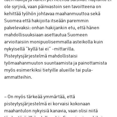
ole syrjivä, vaan päinvastoin sen tavoitteena on
kehittää työhön johtavaa maahanmuuttoa sekä
Suomea että hakijoita itseään paremmin
palvelevaksi: onhan hakijankin etu, että hänen
mahdollisuuksiaan asettautua Suomeen
arvioitaisiin monipuolisemmalla asteikolla kuin
nykyisellä “kyllä tai ei” -mittarilla.
Pisteytysjärjestelmä mahdollistaisi
työmaahanmuuton suuntaamista ja painottamista
myös esimerkiksi tietyille alueille tai pula-
ammatteihin.
– On myös tärkeää ymmärtää, että
pisteytysjärjestelmä ei korvaisi kokonaan
maahantulon nykyisiä kanavia, vaan olisi niitä