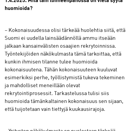
1.4.2025. Mitä lain toimeenpanossa on vielä syytä
huomioida?
– Kokonaisuudessa olisi tärkeää huolehtia siitä, että
Suomi ei uudella lainsäädännöllä ammu itseään
jalkaan kansainvälisten osaajien rekrytoinnissa.
Työntekijöiden näkökulmasta tämä tarkoittaa, että
kunkin ihmisen tilanne tulee huomioida
kokonaisuutena. Tähän kokonaisuuteen kuuluvat
esimerkiksi perhe, työllistymistä tukeva tekeminen
ja mahdolliset meneillään olevat
rekrytointiprosessit. Tarkastelussa tulisi siis
huomioida tämänkaltainen kokonaisuus sen sijaan,
että tuijotetaan vain tiettyjä kuukausirajoja.