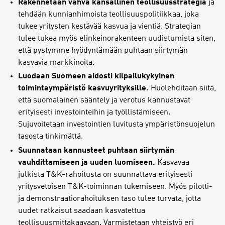
Rakennetaan vahva kansallinen teollisuusstrategia
ja
tehdään kunnianhimoista teollisuuspolitiikkaa, joka
tukee yritysten kestävää kasvua ja vientiä. Strategian
tulee tukea myös elinkeinorakenteen uudistumista siten,
että pystymme hyödyntämään puhtaan siirtymän
kasvavia markkinoita.
Luodaan Suomeen aidosti kilpailukykyinen
toimintaympäristö kasvuyrityksille.
Huolehditaan siitä,
että suomalainen sääntely ja verotus kannustavat
erityisesti investointeihin ja työllistämiseen.
Sujuvoitetaan investointien luvitusta ympäristönsuojelun
tasosta tinkimättä.
Suunnataan kannusteet puhtaan siirtymän
vauhdittamiseen ja uuden luomiseen.
Kasvavaa
julkista T&K-rahoitusta on suunnattava erityisesti
yritysvetoisen T&K-toiminnan tukemiseen. Myös pilotti-
ja demonstraatiorahoituksen taso tulee turvata, jotta
uudet ratkaisut saadaan kasvatettua
teollisuusmittakaavaan. Varmistetaan yhteistyö eri