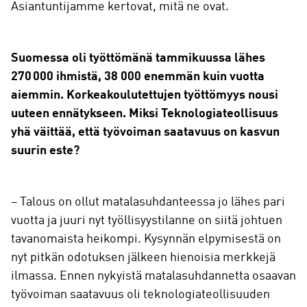
Asiantuntijamme kertovat, mitä ne ovat.
Suomessa oli työttömänä tammikuussa lähes
270 000 ihmistä, 38
000 enemmän kuin vuotta
aiemmin. Korkeakoulutettujen työttömyys nousi
uuteen ennätykseen. Miksi Teknologiateollisuus
yhä väittää, että työvoiman saatavuus on kasvun
suurin este?
– Talous on ollut matalasuhdanteessa jo lähes pari
vuotta ja juuri nyt työllisyystilanne on siitä johtuen
tavanomaista heikompi. Kysynnän elpymisestä on
nyt pitkän odotuksen jälkeen hienoisia merkkejä
ilmassa. Ennen nykyistä matalasuhdannetta osaavan
työvoiman saatavuus oli teknologiateollisuuden