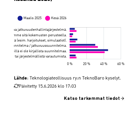
Lähde
: Teknologiateollisuus ry:n TeknoBaro kyselyt.
Päivitetty 15.6.2026 klo 17:03
Katso tarkemmat tiedot
Meillä on kattava jatkuvuudenhallintajärjestelmä.
Meillä on suunnitelma, harjoittelemme säännöllisesti ja kehitämme sitä kokemusten perusteella.
Meillä on suunnitelma ja olemme testanneet sitä käytännössä (esim. harjoitukset, simulaatiot).
Meillä on kirjallinen varautumissuunnitelma / jatkuvuussuunnitelma.
Olemme tunnistaneet keskeiset riskit, mutta meillä ei ole kirjallista suunnitelmaa.
Meillä ei ole varsinaista suunnitelmaa tai järjestelmällistä varautumista.
Maalis 2025
Kesä 2026