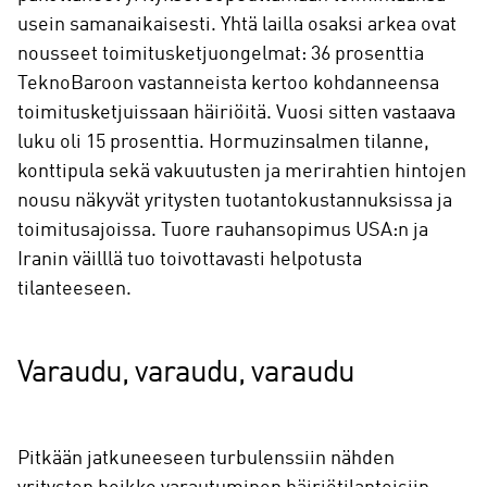
usein samanaikaisesti. Yhtä lailla osaksi arkea ovat
nousseet toimitusketjuongelmat: 36 prosenttia
TeknoBaroon vastanneista kertoo kohdanneensa
toimitusketjuissaan häiriöitä. Vuosi sitten vastaava
luku oli 15 prosenttia. Hormuzinsalmen tilanne,
konttipula sekä vakuutusten ja merirahtien hintojen
nousu näkyvät yritysten tuotantokustannuksissa ja
toimitusajoissa. Tuore rauhansopimus USA:n ja
Iranin väilllä tuo toivottavasti helpotusta
tilanteeseen.
Varaudu, varaudu, varaudu
Pitkään jatkuneeseen turbulenssiin nähden