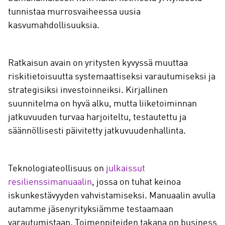
tunnistaa murrosvaiheessa uusia
kasvumahdollisuuksia.
Ratkaisun avain on yritysten kyvyssä muuttaa
riskitietoisuutta systemaattiseksi varautumiseksi ja
strategisiksi investoinneiksi. Kirjallinen
suunnitelma on hyvä alku, mutta liiketoiminnan
jatkuvuuden turvaa harjoiteltu, testautettu ja
säännöllisesti päivitetty jatkuvuudenhallinta.
Teknologiateollisuus on
julkaissut
resilienssimanuaalin
, jossa on tuhat keinoa
iskunkestävyyden vahvistamiseksi. Manuaalin avulla
autamme jäsenyrityksiämme testaamaan
varautumistaan. Toimenpiteiden takana on business