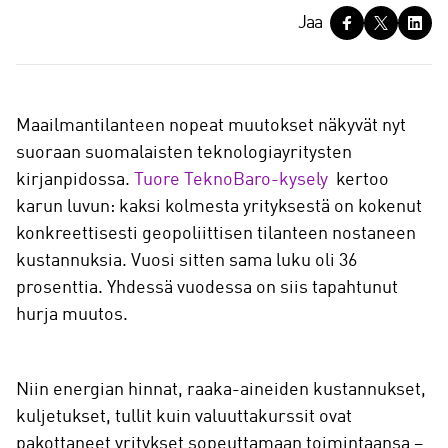
J
Jaa
a
a
Maailmantilanteen nopeat muutokset näkyvät nyt
suoraan suomalaisten teknologiayritysten
kirjanpidossa.
Tuore TeknoBaro-kysely
kertoo
karun luvun: kaksi kolmesta yrityksestä on kokenut
konkreettisesti geopoliittisen tilanteen nostaneen
kustannuksia. Vuosi sitten sama luku oli 36
prosenttia. Yhdessä vuodessa on siis tapahtunut
hurja muutos.
Niin energian hinnat, raaka-aineiden kustannukset,
kuljetukset, tullit kuin valuuttakurssit ovat
pakottaneet yritykset sopeuttamaan toimintaansa –