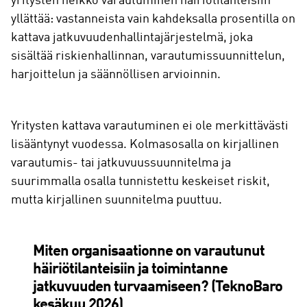
yritysten heikko varautuminen häiriötilanteisiin
yllättää: vastanneista vain kahdeksalla prosentilla on
kattava jatkuvuudenhallintajärjestelmä, joka
sisältää riskienhallinnan, varautumissuunnittelun,
harjoittelun ja säännöllisen arvioinnin.
Yritysten kattava varautuminen ei ole merkittävästi
lisääntynyt vuodessa. Kolmasosalla on kirjallinen
varautumis- tai jatkuvuussuunnitelma ja
suurimmalla osalla tunnistettu keskeiset riskit,
mutta kirjallinen suunnitelma puuttuu.
Miten organisaationne on varautunut
häiriötilanteisiin ja toimintanne
jatkuvuuden turvaamiseen? (TeknoBaro
kesäkuu 2026)