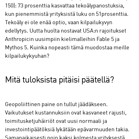
150): 73 prosenttia kasvattaa tekoälypanostuksia,
kun pienemmistä yrityksistä luku on 51prosenttia.
Tekoäly ei ole enää optio, vaan kilpailukyvyn
edellytys. Uutta huolta nostavat USA:n rajoitukset
Anthropicin uusimpiin kielimalleihin Fable 5 ja
Mythos 5. Kuinka nopeasti tämä muodostaa meille
kilpailukykyuhan?
Mitä tuloksista pitäisi päätellä?
Geopoliittinen paine on tullut jäädäkseen.
Vaikutukset kustannuksiin ovat kasvaneet rajusti,
toimitusketjuhäiriöt ovat uusi normaali ja
investointipäätöksiä lykätään epävarmuuden takia.
Samanaikaisesti noin kaksi kolmesta yrityksestä