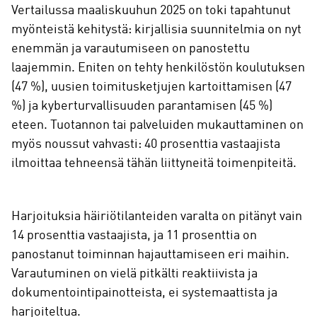
Vertailussa maaliskuuhun 2025 on toki tapahtunut
myönteistä kehitystä: kirjallisia suunnitelmia on nyt
enemmän ja varautumiseen on panostettu
laajemmin. Eniten on tehty henkilöstön koulutuksen
(47 %), uusien toimitusketjujen kartoittamisen (47
%) ja kyberturvallisuuden parantamisen (45 %)
eteen. Tuotannon tai palveluiden mukauttaminen on
myös noussut vahvasti: 40 prosenttia vastaajista
ilmoittaa tehneensä tähän liittyneitä toimenpiteitä.
Harjoituksia häiriötilanteiden varalta on pitänyt vain
14 prosenttia vastaajista, ja 11 prosenttia on
panostanut toiminnan hajauttamiseen eri maihin.
Varautuminen on vielä pitkälti reaktiivista ja
dokumentointipainotteista, ei systemaattista ja
harjoiteltua.