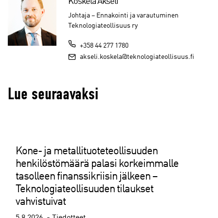
Koskela Akseli
Johtaja – Ennakointi ja varautuminen
Teknologiateollisuus ry
+358 44 277 1780
akseli.koskela@teknologiateollisuus.fi
Lue seuraavaksi
Kone- ja metallituoteteollisuuden
henkilöstömäärä palasi korkeimmalle
tasolleen finanssikriisin jälkeen –
Teknologiateollisuuden tilaukset
vahvistuivat
5.8.2026
Tiedotteet