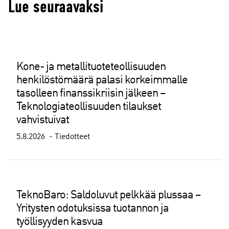
Lue seuraavaksi
Kone- ja metallituoteteollisuuden
henkilöstömäärä palasi korkeimmalle
tasolleen finanssikriisin jälkeen –
Teknologiateollisuuden tilaukset
vahvistuivat
5.8.2026
Tiedotteet
TeknoBaro: Saldoluvut pelkkää plussaa –
Yritysten odotuksissa tuotannon ja
työllisyyden kasvua