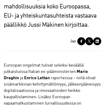
mahdollisuuksia koko Euroopassa,
EU- ja yhteiskuntasuhteista vastaava
päällikkö Jussi Mäkinen kirjoittaa.
J
Jaa
a
a
Euroopan ongelmat tulivat selviksi keväällä
julkaistuissa Italian ex-pääministerien
Mario
Draghin
ja
Enrico Lettan
raporteissa – niitä olivat
sisämarkkinan kehittymättömyys, jälkeenjääneisyys
digitalisaatiossa ja innovaatioiden heikko
kaupallistaminen. Lisäksi Euroopan
vapaamatkustaminen turvallisuudessa on