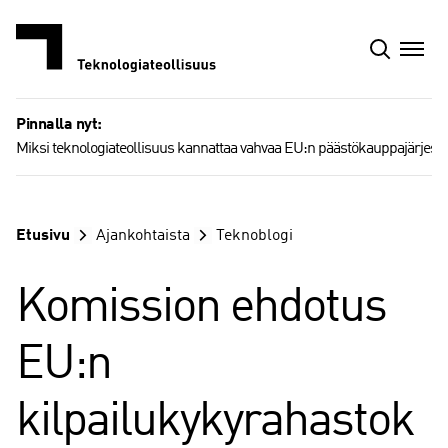
Siirry
sisältöön
Pinnalla nyt:
Miksi teknologiateollisuus kannattaa vahvaa EU:n päästökauppajärjest
Etusivu
Ajankohtaista
Teknoblogi
Komission ehdotus
EU:n
kilpailukykyrahastok