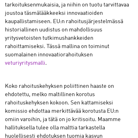
tarkoituksenmukaisia, ja niihin on tuotu tarvittavaa
joustoa täsmälääkkeeksi innovaatioiden
kaupallistamiseen. EU:n rahoitusjärjestelmässä
historiallinen uudistus on mahdollisuus
yritysvetoisten tutkimushankkeiden
rahoittamiseksi. Tässä mallina on toiminut
suomalainen innovaatiorahoituksen
veturiyritysmalli
.
Koko rahoituskehyksen poliittinen haaste on
ehdotettu, melko maltillinen korotus
rahoituskehyksen kokoon. Sen kattamiseksi
komissio ehdottaa merkittävää korotusta EU:n
omiin varoihin, ja tätä on jo kritisoitu. Maamme
hallituksella tulee olla malttia tarkastella
huolellisesti ehdotuksen tuomia kasvun