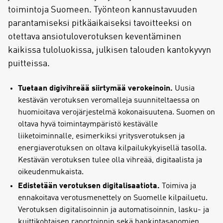
toimintoja Suomeen. Työnteon kannustavuuden
parantamiseksi pitkäaikaiseksi tavoitteeksi on
otettava ansiotuloverotuksen keventäminen
kaikissa tuloluokissa, julkisen talouden kantokyvyn
puitteissa.
Tuetaan digivihreää siirtymää verokeinoin.
Uusia
kestävän verotuksen veromalleja suunniteltaessa on
huomioitava verojärjestelmä kokonaisuutena. Suomen on
oltava hyvä toimintaympäristö kestävälle
liiketoiminnalle, esimerkiksi yritysverotuksen ja
energiaverotuksen on oltava kilpailukykyisellä tasolla.
Kestävän verotuksen tulee olla vihreää, digitaalista ja
oikeudenmukaista.
Edistetään verotuksen digitalisaatiota.
Toimiva ja
ennakoitava verotusmenettely on Suomelle kilpailuetu.
Verotuksen digitalisoinnin ja automatisoinnin, lasku- ja
kuittikohtaisen raportoinnin sekä hankintasanomien