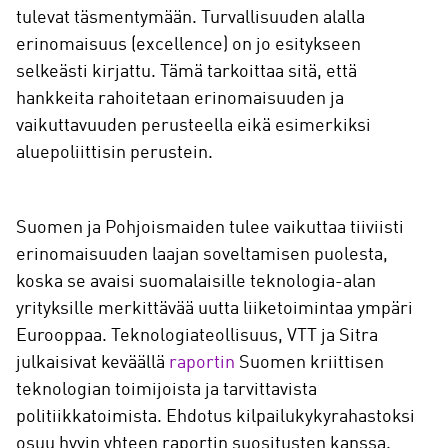
tulevat täsmentymään. Turvallisuuden alalla
erinomaisuus (excellence) on jo esitykseen
selkeästi kirjattu. Tämä tarkoittaa sitä, että
hankkeita rahoitetaan erinomaisuuden ja
vaikuttavuuden perusteella eikä esimerkiksi
aluepoliittisin perustein.
Suomen ja Pohjoismaiden tulee vaikuttaa tiiviisti
erinomaisuuden laajan soveltamisen puolesta,
koska se avaisi suomalaisille teknologia-alan
yrityksille merkittävää uutta liiketoimintaa ympäri
Eurooppaa. Teknologiateollisuus, VTT ja Sitra
julkaisivat keväällä
raportin
Suomen kriittisen
teknologian toimijoista ja tarvittavista
politiikkatoimista. Ehdotus kilpailukykyrahastoksi
osuu hyvin yhteen raportin suositusten kanssa.