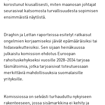
korostunut kiusallisesti, miten maanosan johtajat
seurasivat katsomosta turvallisuudesta sopimisen
ensimmäistä näytöstä.
Draghin ja Lettan raporteissa esitetyt ratkaisut
ongelmien korjaamiseksi jäivät epämääräisiksi tai
hidasvaikutteisiksi. Sen sijaan heinäkuussa
julkaistu komission ehdotus Euroopan
rahoituskehykseksi vuosille 2028–2034 tarjoaa
täsmätoimia, jotka tarjoaisivat toteutuessaan
merkittäviä mahdollisuuksia suomalaisille
yrityksille.
Komissiossa on selvästi turhauduttu nykyiseen
rakenteeseen, jossa sisämarkkina ei kehity ja